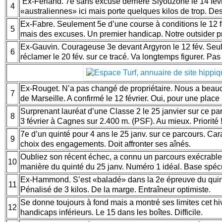
Ex-Ferland. 7e sans excuse derrière Siyouzone le 14 févr
4
«australiennes» ici mais porte quelques kilos de trop. Des
Ex-Fabre. Seulement 5e d’une course à conditions le 12 fé
5
mais des excuses. Un premier handicap. Notre outsider p
Ex-Gauvin. Courageuse 3e devant Argyron le 12 fév. Seu
6
réclamer le 20 fév. sur ce tracé. Va longtemps figurer. Pa
Ex-Rouget. N’a pas changé de propriétaire. Nous a beauc
7
de Marseille. A confirmé le 12 février. Oui, pour une place
Surprenant lauréat d’une Classe 2 le 25 janvier sur ce par
8
3 février à Cagnes sur 2.400 m. (PSF). Au mieux. Priorité 
7e d’un quinté pour 4 ans le 25 janv. sur ce parcours. Cara
9
choix des engagements. Doit affronter ses aînés.
Oubliez son récent échec, a connu un parcours exécrable
10
manière du quinté du 25 janv. Numéro 1 idéal. Base spécu
Ex-Hammond. S’est «baladé» dans la 2e épreuve du quinté
11
Pénalisé de 3 kilos. De la marge. Entraîneur optimiste.
Se donne toujours à fond mais a montré ses limites cet h
12
handicaps inférieurs. Le 15 dans les boîtes. Difficile.