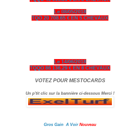
Le 08/05/2018
TQO 20 708.65 € EN 5 CHEVAUX
bonjour amis turfistes, vous êtes plus de 10000 visiteurs par
jour à venir consulter les pronos ci-dessous entièrement
gratuits en échange je vous demande de bien vouloir cliquer
sur le logo Exelturf et sur la bannière Espace turf, geste
gratuit pour vous, cela m’aide à être mieux référencé Bonne
visite sur le site, et surtout bon gain.
Le 14/06/2018
TQQO 86 136.29 € EN 8 CHEVAUX
VOTEZ POUR MESTOCARDS
Un p'tit clic sur la bannière ci-dessous Merci !
Gros Gain A Voir
Nouveau