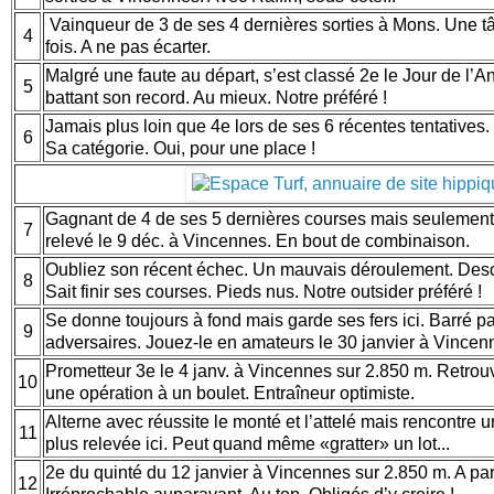
Vainqueur de 3 de ses 4 dernières sorties à Mons. Une tâch
4
fois. A ne pas écarter.
Malgré une faute au départ, s’est classé 2e le Jour de l’
5
battant son record. Au mieux. Notre préféré !
Jamais plus loin que 4e lors de ses 6 récentes tentatives.
6
Sa catégorie. Oui, pour une place !
Gagnant de 4 de ses 5 dernières courses mais seulement
7
relevé le 9 déc. à Vincennes. En bout de combinaison.
Oubliez son récent échec. Un mauvais déroulement. Desc
8
Sait finir ses courses. Pieds nus. Notre outsider préféré !
Se donne toujours à fond mais garde ses fers ici. Barré pa
9
adversaires. Jouez-le en amateurs le 30 janvier à Vincen
Prometteur 3e le 4 janv. à Vincennes sur 2.850 m. Retro
10
une opération à un boulet. Entraîneur optimiste.
Alterne avec réussite le monté et l’attelé mais rencontre 
11
plus relevée ici. Peut quand même «gratter» un lot...
2e du quinté du 12 janvier à Vincennes sur 2.850 m. A pa
12