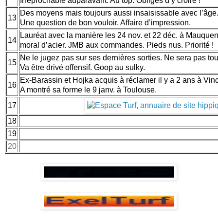
Irréprochable auparavant. Au top. Obligés d’y croire !
Des moyens mais toujours aussi insaisissable avec l’âge. 
13
Une question de bon vouloir. Affaire d’impression.
Lauréat avec la manière les 24 nov. et 22 déc. à Mauque
14
moral d’acier. JMB aux commandes. Pieds nus. Priorité !
Ne le jugez pas sur ses dernières sorties. Ne sera pas t
15
Va être drivé offensif. Goop au sulky.
Ex-Barassin et Hojka acquis à réclamer il y a 2 ans à Vin
16
A montré sa forme le 9 janv. à Toulouse.
17
18
19
20