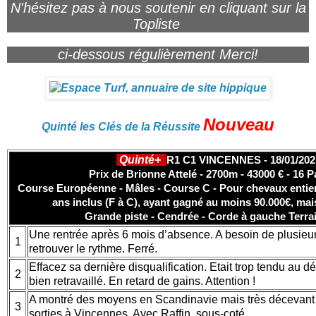
N'hésitez pas à nous soutenir en cliquant sur la
Topliste
ci-dessous régulièrement Merci!
Nouveau
Quinté les Clés de la Réussite
Quinté+
R1 C1 VINCENNES - 18/01/202
Prix de Brionne Attelé - 2700m - 43000 € - 16 P
Course Européenne - Mâles - Course C - Pour chevaux entier
ans inclus (F à C), ayant gagné au moins 90.000€, mai
Grande piste - Cendrée - Corde à gauche Terra
Une rentrée après 6 mois d’absence. A besoin de plusieu
1
retrouver le rythme. Ferré.
Effacez sa dernière disqualification. Etait trop tendu au d
2
bien retravaillé. En retard de gains. Attention !
A montré des moyens en Scandinavie mais très décevant 
3
sorties à Vincennes. Avec Raffin, sous-coté...