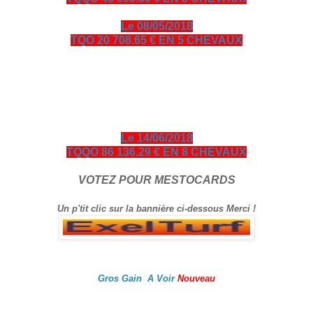
Le 08/05/2018
TQO 20 708.65 € EN 5 CHEVAUX
bonjour amis turfistes, vous êtes plus de 10000 visiteurs par
jour à venir consulter les pronos ci-dessous entièrement
gratuits en échange je vous demande de bien vouloir cliquer
sur le logo Exelturf et sur la bannière Espace turf, geste
gratuit pour vous, cela m’aide à être mieux référencé Bonne
visite sur le site, et surtout bon gain.
Le 14/06/2018
TQQO 86 136.29 € EN 8 CHEVAUX
VOTEZ POUR MESTOCARDS
Un p'tit clic sur la bannière ci-dessous Merci !
Gros Gain A Voir
Nouveau