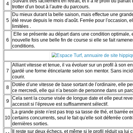
Suivant très facilement en retrait, et il a le profil du parfait
4
trotter d'un bout à l'autre du parcours.
Du mieux durant la belle saison, mais effectue une grande
5
été revue depuis le mois d'août. Ferrée pour l'occasion, e
limitées .
Elle se présente au départ dans une condition optimale, e
6
nouvelle fois une belle fin de course si elle se fait rame
conditions.
Alliant vitesse et tenue, il va évoluer sur un profil à son 
7
gardé une forme étincelante selon son mentor. Sans inciden
courir.
Dotée d'une vitesse de base sortant de l'ordinaire, elle p
8
ce mercredi, elle qui n'a besoin de personne dans un par
Cela sent la course visée de longue date et elle peut reve
9
accessit si l'épreuve est suffisamment sélectif.
La grande piste n'est pas trop sa tasse de thé, et barrée e
10
certains concurrents, seul le fait qu'elle soit déferrée con
dernières sorties.
Il reste sur deux échecs, et même si le profil réduit va lui 