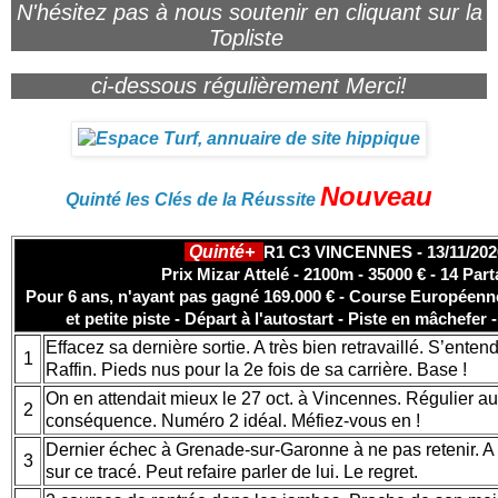
N'hésitez pas à nous soutenir en cliquant sur la
Topliste
ci-dessous régulièrement Merci!
Nouveau
Quinté les Clés de la Réussite
Quinté+
R1 C3 VINCENNES - 13/11/202
Prix Mizar Attelé - 2100m - 35000 € - 14 Par
Pour 6 ans, n'ayant pas gagné 169.000 € - Course Européenn
et petite piste - Départ à l'autostart - Piste en mâchefer
Effacez sa dernière sortie. A très bien retravaillé. S’enten
1
Raffin. Pieds nus pour la 2e fois de sa carrière. Base !
On en attendait mieux le 27 oct. à Vincennes. Régulier au
2
conséquence. Numéro 2 idéal. Méfiez-vous en !
Dernier échec à Grenade-sur-Garonne à ne pas retenir. A t
3
sur ce tracé. Peut refaire parler de lui. Le regret.