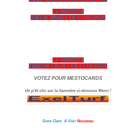
Le 08/05/2018
TQO 20 708.65 € EN 5 CHEVAUX
bonjour amis turfistes, vous êtes plus de 10000 visiteurs par
jour à venir consulter les pronos ci-dessous entièrement
gratuits en échange je vous demande de bien vouloir cliquer
sur le logo Exelturf et sur la bannière Espace turf, geste
gratuit pour vous, cela m’aide à être mieux référencé Bonne
visite sur le site, et surtout bon gain.
Le 14/06/2018
TQQO 86 136.29 € EN 8 CHEVAUX
VOTEZ POUR MESTOCARDS
Un p'tit clic sur la bannière ci-dessous Merci !
Gros Gain A Voir
Nouveau