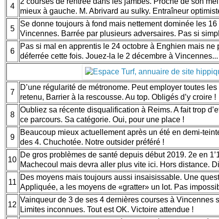
2 courses de rentrée dans les jambes. Proche de son meil
4
mieux à gauche. M. Abrivard au sulky. Entraîneur optimist
Se donne toujours à fond mais nettement dominée les 16 
5
Vincennes. Barrée par plusieurs adversaires. Pas si simp
Pas si mal en apprentis le 24 octobre à Enghien mais ne 
6
déferrée cette fois. Jouez-la le 2 décembre à Vincennes..
D’une régularité de métronome. Peut employer toutes les t
7
retenu, Barrier à la rescousse. Au top. Obligés d’y croire !
Oubliez sa récente disqualification à Reims. A fait trop d’ef
8
ce parcours. Sa catégorie. Oui, pour une place !
Beaucoup mieux actuellement après un été en demi-teint
9
des 4. Chuchotée. Notre outsider préféré !
De gros problèmes de santé depuis début 2019. 2e en 1’16
10
Machecoul mais devra aller plus vite ici. Hors distance. Dif
Des moyens mais toujours aussi insaisissable. Une quest
11
Appliquée, a les moyens de «gratter» un lot. Pas impossi
Vainqueur de 3 de ses 4 dernières courses à Vincennes s
12
Limites inconnues. Tout est OK. Victoire attendue !