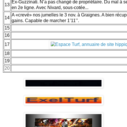
Ex-Guzzinati. N’a pas changé de propriétaire. Du mal à se
13
en 2e ligne. Avec Nivard, sous-cotée...
A «crevé» nos jumelles le 3 nov. à Graignes. A bien récup
14
gains. Capable de marcher 1’11’’.
15
16
17
18
19
20