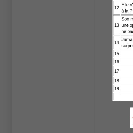
Elle 
12
à la P
Son me
13
une op
ne pas
Jamais
14
surpri
15
16
17
18
19
20