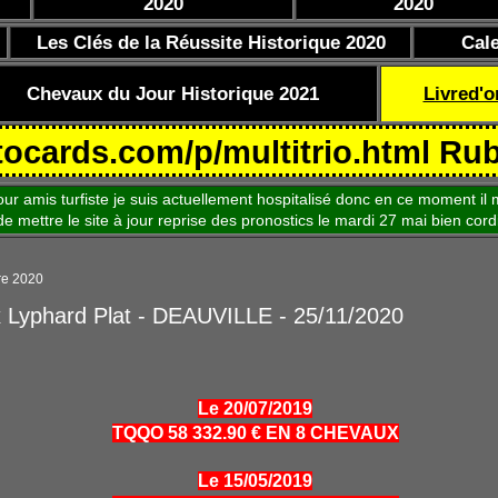
2020
2020
Les Clés de la Réussite Historique 2020
Cal
Chevaux du Jour Historique 2021
Livred'o
.com/p/multitrio.html Rubrique 
is turfiste je suis actuellement hospitalisé donc en ce moment il m
le site à jour reprise des pronostics le mardi 27 mai bien cord
re 2020
x Lyphard Plat - DEAUVILLE - 25/11/2020
Le 20/07/2019
TQQO 58 332.90 € EN 8 CHEVAUX
Le 15/05/2019