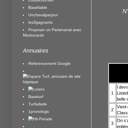
Basefiable
N'
Unchevalparjour
les3gagnants
Proposer un Partenariat avec
Mestocards
Annuaires
Referencement Google
l devr
1
Listed
Baseturf
belle 
Turfadede
Vient 
2
1pronologic
Class
On s'a
3
entiè