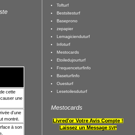
Tofturf
iste
Bestsitesturf
Baseprono
zepapier
Lemagicienduturf
Infoturf
Mestocards
Etoiledujourturf
Frequenceturfinfo
Baseturfinfo
Ouesturf
n
Lesetoilesduturf
de cette
t causer une
Mestocards
rivée d'une
ut montré.
Livred'or Votre Avis Compte !
urface à son
Laissez un Message
SVP
e.