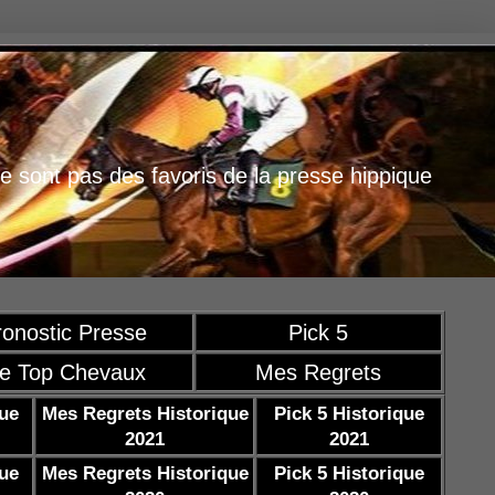
e sont pas des favoris de la presse hippique
ronostic Presse
Pick 5
e Top Chevaux
Mes Regrets
que
Mes Regrets Historique
Pick 5 Historique
2021
2021
que
Mes Regrets Historique
Pick 5 Historique