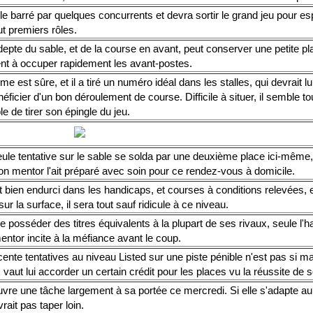
 barré par quelques concurrents et devra sortir le grand jeu pour es
ut premiers rôles.
epte du sable, et de la course en avant, peut conserver une petite pla
ent à occuper rapidement les avant-postes.
me est sûre, et il a tiré un numéro idéal dans les stalles, qui devrait l
éficier d'un bon déroulement de course. Difficile à situer, il semble to
e de tirer son épingle du jeu.
ule tentative sur le sable se solda par une deuxième place ici-même
on mentor l'ait préparé avec soin pour ce rendez-vous à domicile.
st bien endurci dans les handicaps, et courses à conditions relevées, e
 sur la surface, il sera tout sauf ridicule à ce niveau.
e posséder des titres équivalents à la plupart de ses rivaux, seule l'ha
ntor incite à la méfiance avant le coup.
ente tentatives au niveau Listed sur une piste pénible n'est pas si m
vaut lui accorder un certain crédit pour les places vu la réussite de
re une tâche largement à sa portée ce mercredi. Si elle s'adapte au pr
rait pas taper loin.