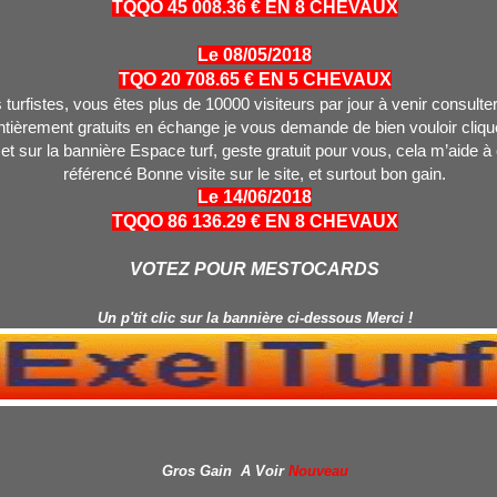
TQQO 45 008.36 € EN 8 CHEVAUX
Le 08/05/2018
TQO 20 708.65 € EN 5 CHEVAUX
turfistes, vous êtes plus de 10000 visiteurs par jour à venir consulter
tièrement gratuits en échange je vous demande de bien vouloir clique
 et sur la bannière Espace turf, geste gratuit pour vous, cela m’aide à
référencé Bonne visite sur le site, et surtout bon gain.
Le 14/06/2018
TQQO 86 136.29 € EN 8 CHEVAUX
VOTEZ POUR MESTOCARDS
Un p'tit clic sur la bannière ci-dessous Merci !
Gros Gain A Voir
Nouveau