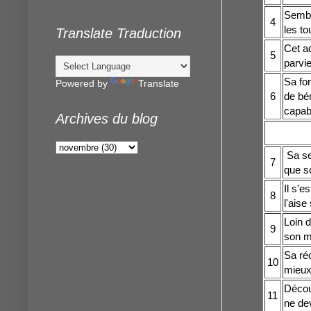
Semble
4
les to
Translate Traduction
Cet ad
5
parvi
Sa for
Powered by
Translate
6
de bén
capabl
Archives du blog
Sa se
7
que s
Il s'e
8
l'aise
Loin d
9
son me
Sa réc
10
mieux 
Découv
11
ne dev