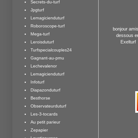
Secrets-du-turf
Jpgturf
Lemagicienduturf
Roboroscope-turf
bonjour amis 
Mega-turf
dessous en
Exelturf
Leroisduturf
Turfspecialcouples24
Gagnant-au-pmu
Lechevalenor
Lemagicienduturf
Infoturf
Diapazonduturf
Besthorse
Observateurduturf
Les-3-tocards
Au petit parieur
Zepapier
Lousticourses