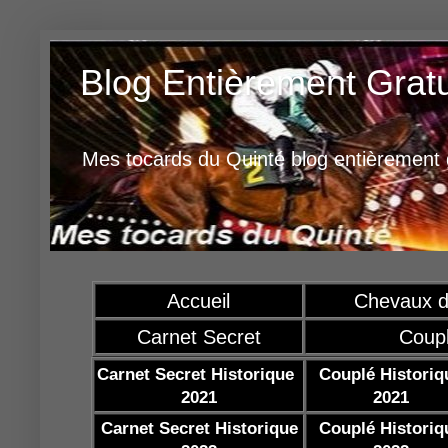
Blog Entièrement Grat
Mes tocards du Quinté blog entièrement g
Accueil
Chevaux d
Carnet Secret
Coup
Carnet Secret Historique
Couplé Historiq
2021
2021
Carnet Secret Historique
Couplé Historiq