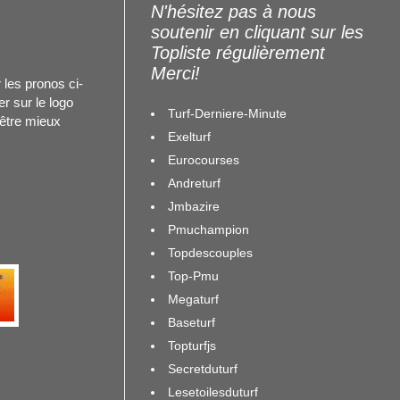
N'hésitez pas à nous
soutenir en cliquant sur les
Topliste régulièrement
Merci!
 les pronos ci-
r sur le logo
Turf-Derniere-Minute
 être mieux
Exelturf
Eurocourses
Andreturf
Jmbazire
Pmuchampion
Topdescouples
Top-Pmu
Megaturf
Baseturf
Topturfjs
Secretduturf
Lesetoilesduturf