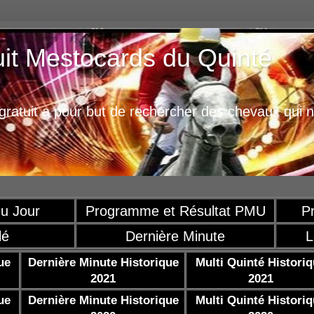
uit Mestocards du Quinté
ratuit a pour but de rechercher des chevaux qui n
u Jour
Programme et Résultat PMU
P
lé
Dernière Minute
L
ue
Dernière Minute Historique
Multi Quinté Histori
2021
2021
ue
Dernière Minute Historique
Multi Quinté Histori