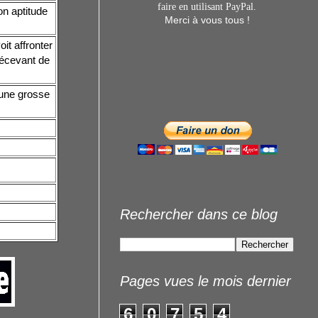
faire en utilisant
PayPal.
on aptitude
Merci à vous tous !
it affronter
décevant de
 une grosse
Rechercher dans ce blog
Pages vues le mois dernier
6
0
7
5
4