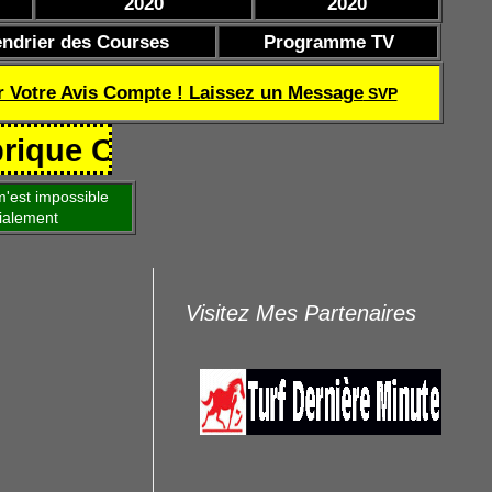
2020
2020
endrier des Courses
Programme TV
r Votre Avis Compte ! Laissez un Message
SVP
Coef de réussite TQOQD 24 282.77
'est impossible
ialement
Visitez Mes Partenaires