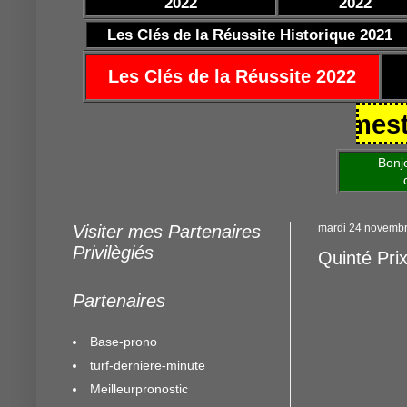
2022
2022
Les Clés de la Réussite Historique 2021
Les Clés de la Réussite 2022
5/10/2021 https://www.mestocards
Bonjour am
de mettre 
Visiter mes Partenaires
mardi 24 novemb
Privilègiés
Quinté Pri
Partenaires
Base-prono
turf-derniere-minute
Meilleurpronostic