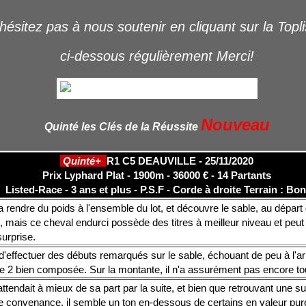
hésitez pas à nous soutenir en cliquant sur la Topl
ci-dessous régulièrement Merci!
Nouveau
Quinté les Clés de la Réussite
Quinté+
R1 C5 DEAUVILLE - 25/11/2020
Prix Lyphard Plat - 1900m - 36000 € - 14 Partants
Listed-Race - 3 ans et plus - P.S.F - Corde à droite Terrain : Bo
a rendre du poids à l'ensemble du lot, et découvre le sable, au départ 
, mais ce cheval endurci possède des titres à meilleur niveau et peu
surprise.
d'effectuer des débuts remarqués sur le sable, échouant de peu à l'ar
e 2 bien composée. Sur la montante, il n'a assurément pas encore to
ttendait à mieux de sa part par la suite, et bien que retrouvant une s
re convenance, il semble un ton en-dessous de certains en valeur pur