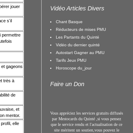
pérer jouer
Vidéo Articles Divers
ce s'il
Chant Basque
Réducteurs de mises PMU
ui permettre
Les Partants du Quinté
utefois
Vidéo du dernier quinté
Autostart Gagner au PMU
Tarifs Jeux PMU
, et gageons
Horoscope du_jour
t très à
Faire un Don
bilité de
auvaise, et
Vous appréciez les services gratuits diffusés
 son mentor.
par Mestocards du Quinté ,si vous pensez
ofil, elle
que le service rendu et l'actualisation de ce
site méritent un s
outien,vous pouvez le