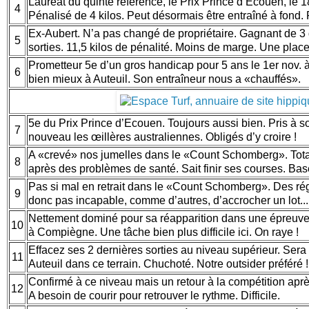
Lauréat du quinté référence, le Prix Prince d’Ecouen, le 18
4
Pénalisé de 4 kilos. Peut désormais être entraîné à fond. P
Ex-Aubert. N’a pas changé de propriétaire. Gagnant de 3 
5
sorties. 11,5 kilos de pénalité. Moins de marge. Une pl
Prometteur 5e d’un gros handicap pour 5 ans le 1er nov.
6
bien mieux à Auteuil. Son entraîneur nous a «chauffés».
5e du Prix Prince d’Ecouen. Toujours aussi bien. Pris à so
7
nouveau les œillères australiennes. Obligés d’y croire !
A «crevé» nos jumelles dans le «Count Schomberg». Tot
8
après des problèmes de santé. Sait finir ses courses. Bas
Pas si mal en retrait dans le «Count Schomberg». Des rég
9
donc pas incapable, comme d’autres, d’accrocher un lot..
Nettement dominé pour sa réapparition dans une épreuve 
10
à Compiègne. Une tâche bien plus difficile ici. On raye !
Effacez ses 2 dernières sorties au niveau supérieur. Se
11
Auteuil dans ce terrain. Chuchoté. Notre outsider préféré 
Confirmé à ce niveau mais un retour à la compétition apr
12
A besoin de courir pour retrouver le rythme. Difficile.