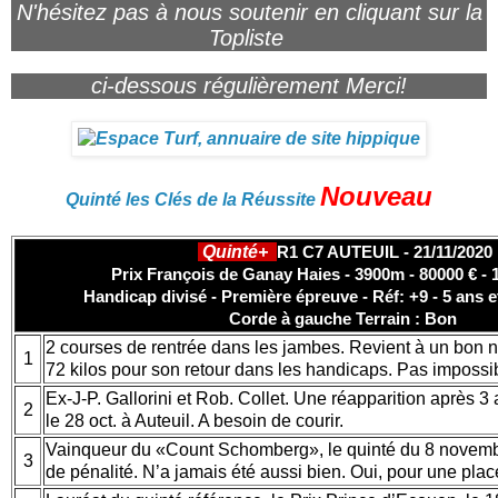
N'hésitez pas à nous soutenir en cliquant sur la
Topliste
ci-dessous régulièrement Merci!
Nouveau
Quinté les Clés de la Réussite
Quinté+
R1 C7 AUTEUIL - 21/11/2020
Prix François de Ganay Haies - 3900m - 80000 € - 
Handicap divisé - Première épreuve - Réf: +9 - 5 ans 
Corde à gauche Terrain : Bon
2 courses de rentrée dans les jambes. Revient à un bon n
1
72 kilos pour son retour dans les handicaps. Pas impossi
Ex-J-P. Gallorini et Rob. Collet. Une réapparition après 
2
le 28 oct. à Auteuil. A besoin de courir.
Vainqueur du «Count Schomberg», le quinté du 8 novembre
3
de pénalité. N’a jamais été aussi bien. Oui, pour une plac