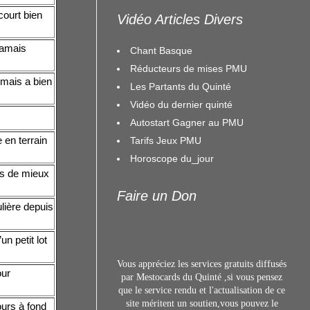
ourt bien
Vidéo Articles Divers
jamais
Chant Basque
Réducteurs de mises PMU
 mais a bien
Les Partants du Quinté
Vidéo du dernier quinté
Autostart Gagner au PMU
 en terrain
Tarifs Jeux PMU
Horoscope du_jour
rs de mieux
Faire un Don
lière depuis
n petit lot
Vous appréciez les services gratuits diffusés
our
par Mestocards du Quinté ,si vous pensez
que le service rendu et l'actualisation de ce
site méritent un s
outien,vous pouvez le
ours à fond