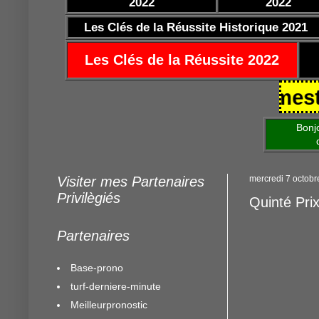
2022
2022
Les Clés de la Réussite Historique 2021
Les Clés de la Réussite 2022
5/10/2021 https://www.mestocard
Bonjour am
de mettre 
Visiter mes Partenaires
mercredi 7 octob
Privilègiés
Quinté Pri
Partenaires
Base-prono
turf-derniere-minute
Meilleurpronostic