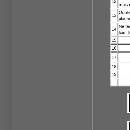
12
mais d
Oublie
13
placée
Ne te
14
fois.
15
16
17
18
19
20