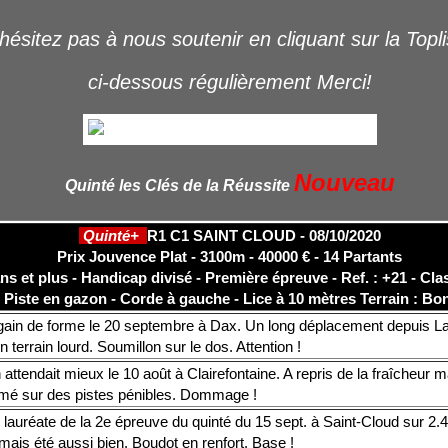
hésitez pas à nous soutenir en cliquant sur la Topl
ci-dessous régulièrement Merci!
Nouveau
Quinté les Clés de la Réussite
Quinté+
R1 C1 SAINT CLOUD - 08/10/2020
Prix Jouvence Plat - 3100m - 40000 € - 14 Partants
ans et plus - Handicap divisé - Première épreuve - Ref. : +21 - Cla
Piste en gazon - Corde à gauche - Lice à 10 mètres Terrain : Bo
gain de forme le 20 septembre à Dax. Un long déplacement depuis La
en terrain lourd. Soumillon sur le dos. Attention !
attendait mieux le 10 août à Clairefontaine. A repris de la fraîcheur 
rmé sur des pistes pénibles. Dommage !
 lauréate de la 2e épreuve du quinté du 15 sept. à Saint-Cloud sur 2.
mais été aussi bien. Boudot en renfort. Base !