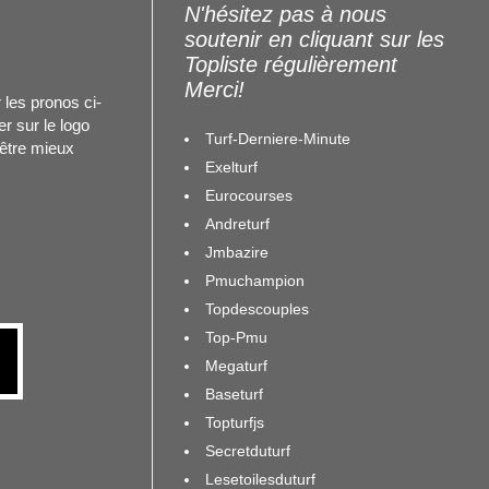
N'hésitez pas à nous
soutenir en cliquant sur les
Topliste régulièrement
Merci!
 les pronos ci-
r sur le logo
Turf-Derniere-Minute
 être mieux
Exelturf
Eurocourses
Andreturf
Jmbazire
Pmuchampion
Topdescouples
Top-Pmu
Megaturf
Baseturf
Topturfjs
Secretduturf
Lesetoilesduturf