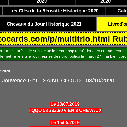
2020
2020
Les Clés de la Réussite Historique 2020
Cal
Chevaux du Jour Historique 2021
Livred'o
s.com/p/multitrio.html Rubrique 
is turfiste je suis actuellement hospitalisé donc en ce moment il m
le site à jour reprise des pronostics le mardi 27 mai bien cord
re 2020
x Jouvence Plat - SAINT CLOUD - 08/10/2020
Le 20/07/2019
TQQO 58 332.90 € EN 8 CHEVAUX
Le 15/05/2019