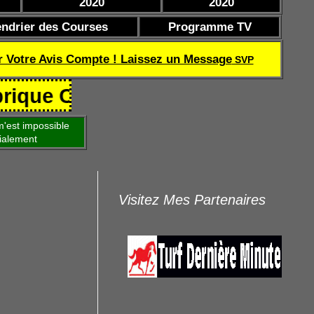
2020
2020
endrier des Courses
Programme TV
r Votre Avis Compte ! Laissez un Message
SVP
Coef de réussite TQOQD 24 282.77
'est impossible
ialement
Visitez Mes Partenaires