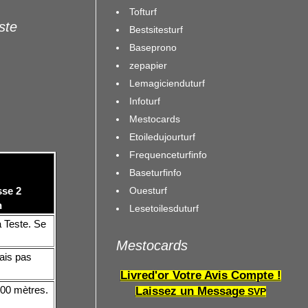
Tofturf
iste
Bestsitesturf
Baseprono
zepapier
Lemagicienduturf
Infoturf
Mestocards
Etoiledujourturf
Frequenceturfinfo
Baseturfinfo
Ouesturf
sse 2
n
Lesetoilesduturf
 Teste. Se
Mestocards
mais pas
Livred'or Votre Avis Compte !
400 mètres.
Laissez un Message
SVP