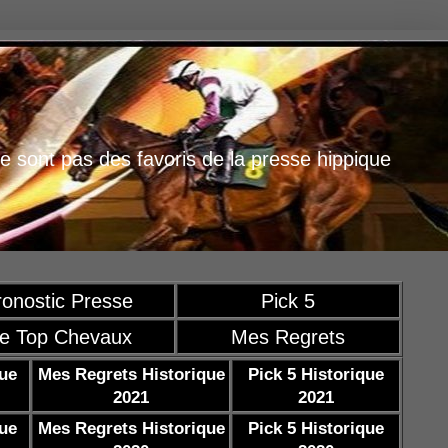
e sont pas des favoris de la presse hippique
ronostic Presse
Pick 5
e Top Chevaux
Mes Regrets
que
Mes Regrets Historique
Pick 5 Historique
2021
2021
que
Mes Regrets Historique
Pick 5 Historique