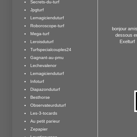
Secrets-du-turf
Jpgturf
Lemagicienduturf
Roboroscope-turf
bonjour amis 
Mega-turf
dessous en
Exelturf
Leroisduturf
Turfspecialcouples24
Gagnant-au-pmu
Lechevalenor
Lemagicienduturf
Infoturf
Diapazonduturf
Besthorse
Observateurduturf
Les-3-tocards
Au petit parieur
Zepapier
Lousticourses