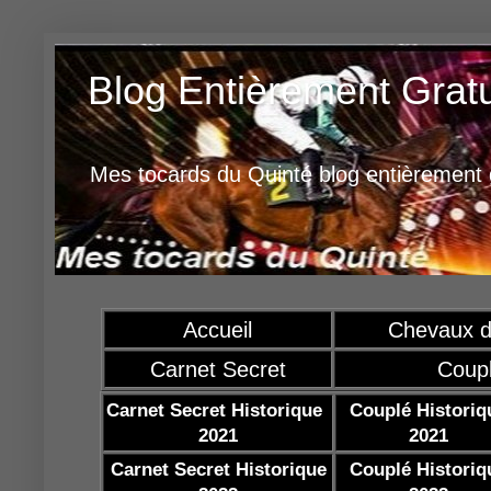
Blog Entièrement Grat
Mes tocards du Quinté blog entièrement g
Accueil
Chevaux d
Carnet Secret
Coup
Carnet Secret Historique
Couplé Historiq
2021
2021
Carnet Secret Historique
Couplé Historiq