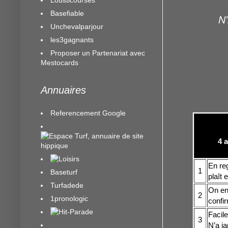
Basefiable
N'
Unchevalparjour
les3gagnants
Proposer un Partenariat avec
Mestocards
Annuaires
Referencement Google
4 
En re
1
Baseturf
plaît 
Turfadede
On en 
2
1pronologic
confi
Facile
3
N’a ja