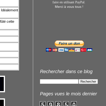
faire en utilisant
PayPal.
Merci à vous tous !
d. Idéalement
ûté cette
Rechercher dans ce blog
Pages vues le mois dernier
5
9
8
5
0