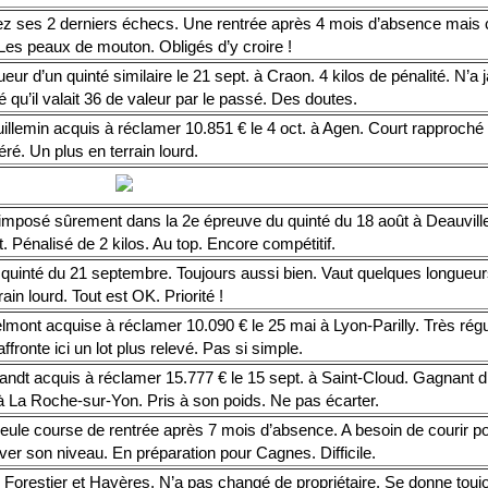
ez ses 2 derniers échecs. Une rentrée après 4 mois d’absence mais c
 Les peaux de mouton. Obligés d’y croire !
eur d’un quinté similaire le 21 sept. à Craon. 4 kilos de pénalité. N’a 
 qu’il valait 36 de valeur par le passé. Des doutes.
illemin acquis à réclamer 10.851 € le 4 oct. à Agen. Court rapproché
ré. Un plus en terrain lourd.
 imposé sûrement dans la 2e épreuve du quinté du 18 août à Deauville
t. Pénalisé de 2 kilos. Au top. Encore compétitif.
 quinté du 21 septembre. Toujours aussi bien. Vaut quelques longueu
rain lourd. Tout est OK. Priorité !
mont acquise à réclamer 10.090 € le 25 mai à Lyon-Parilly. Très régu
ffronte ici un lot plus relevé. Pas si simple.
ndt acquis à réclamer 15.777 € le 15 sept. à Saint-Cloud. Gagnant d’u
 à La Roche-sur-Yon. Pris à son poids. Ne pas écarter.
eule course de rentrée après 7 mois d’absence. A besoin de courir p
ver son niveau. En préparation pour Cagnes. Difficile.
 Forestier et Hayères. N’a pas changé de propriétaire. Se donne touj