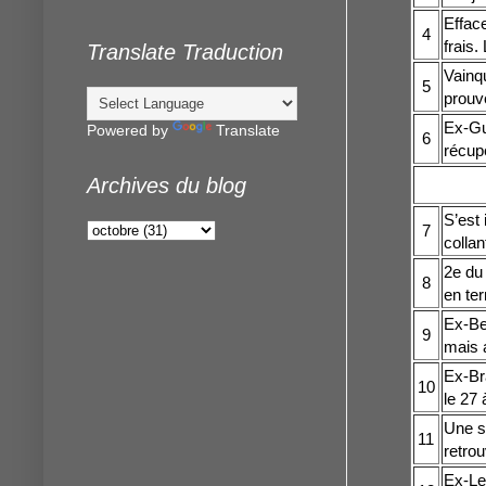
Effac
4
frais.
Translate Traduction
Vainqu
5
prouvé
Ex-Gu
Powered by
Translate
6
récupé
Archives du blog
S’est
7
collan
2e du
8
en ter
Ex-Bel
9
mais a
Ex-Bra
10
le 27
Une s
11
retrou
Ex-Le