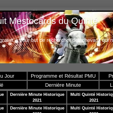
uit Mestocards du Quinté
ratuit a pour but de rechercher des chevaux qui n
u Jour
Programme et Résultat PMU
P
lé
Dernière Minute
L
ue
Dernière Minute Historique
Multi Quinté Histori
2021
2021
ue
Dernière Minute Historique
Multi Quinté Histori