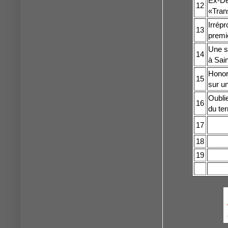
Ex-De
12
«Trans
Irrépr
13
premiè
Une s
14
à Sain
Honor
15
sur u
Oublie
16
du ter
17
18
19
20