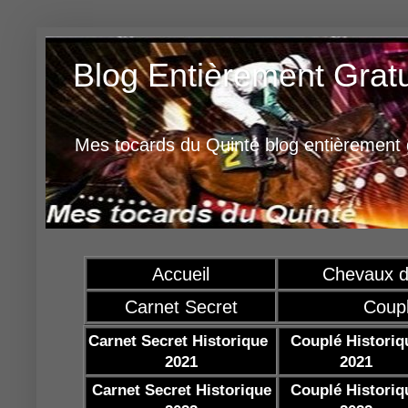
Blog Entièrement Grat
Mes tocards du Quinté blog entièrement g
Accueil
Chevaux d
Carnet Secret
Coup
Carnet Secret Historique
Couplé Historiq
2021
2021
Carnet Secret Historique
Couplé Historiq