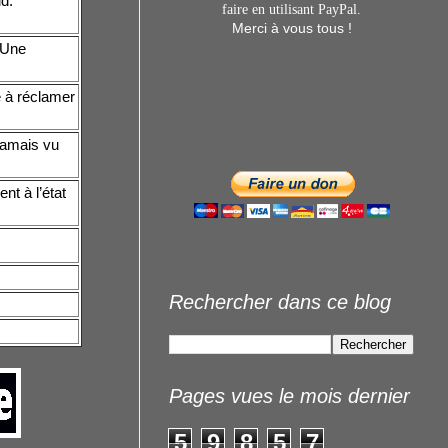
d.
faire en utilisant
PayPal.
Merci à vous tous !
 Une
e à réclamer
Jamais vu
nt à l’état
Rechercher dans ce blog
Pages vues le mois dernier
5
9
8
5
7