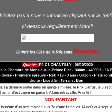
hésitez pas à nous soutenir en cliquant sur la Topl
ci-dessous régulièrement Merci!
Nouveau
Quinté les Clés de la Réussite
Quinté+
R1 C1 CHANTILLY - 06/10/2020
de la Chambre de Monsieur-le-Prince Plat - 1600m - 44000 € - 16 
divisé - Première épreuve - Réf: +19 - 3 ans - Gazon - Piste rond
droite - Lice à 5m
Terrain : Bon
z sa dernière sortie dans un quinté similaire, le Prix Carrus, le 6 sept
amp. S’est cabré en partant. A bien retravaillé. Priorité !
NON-PARTANT
 lauréate d’un petit maiden puis 7e d’une listed les 14 août et 4 sept. 