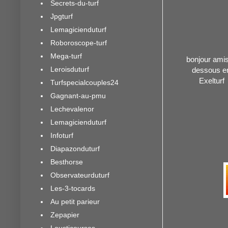
Secrets-du-turf
Jpgturf
Lemagicienduturf
Roboroscope-turf
Mega-turf
bonjour amis 
Leroisduturf
dessous en
Exelturf
Turfspecialcouples24
Gagnant-au-pmu
Lechevalenor
Lemagicienduturf
Infoturf
Diapazonduturf
Besthorse
Observateurduturf
Les-3-tocards
Au petit parieur
Zepapier
Lousticourses