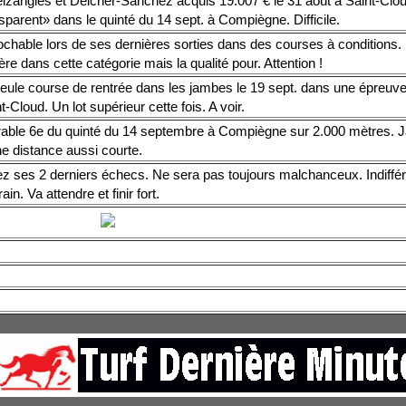
lzangles et Delcher-Sanchez acquis 19.007 € le 31 août à Saint-Clou
parent» dans le quinté du 14 sept. à Compiègne. Difficile.
ochable lors de ses dernières sorties dans des courses à conditions.
re dans cette catégorie mais la qualité pour. Attention !
eule course de rentrée dans les jambes le 19 sept. dans une épreuv
t-Cloud. Un lot supérieur cette fois. A voir.
able 6e du quinté du 14 septembre à Compiègne sur 2.000 mètres. 
ne distance aussi courte.
z ses 2 derniers échecs. Ne sera pas toujours malchanceux. Indiffére
rain. Va attendre et finir fort.