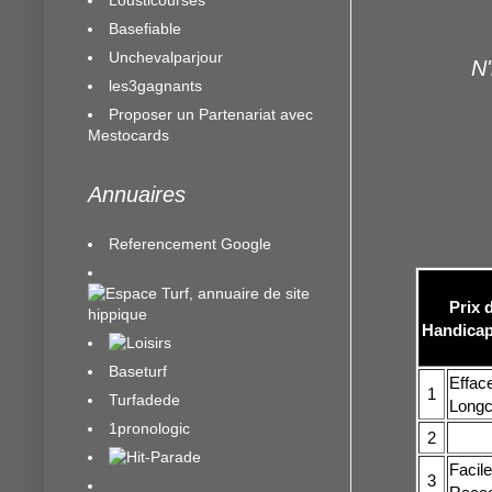
Basefiable
Unchevalparjour
N'
les3gagnants
Proposer un Partenariat avec
Mestocards
Annuaires
Referencement Google
Prix 
Handicap 
Baseturf
Efface
1
Turfadede
Longch
1pronologic
2
Facile
3