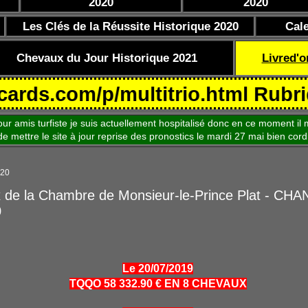
2020
2020
Les Clés de la Réussite Historique 2020
Cal
Chevaux du Jour Historique 2021
Livred'o
.com/p/multitrio.html Rubrique C
is turfiste je suis actuellement hospitalisé donc en ce moment il m
le site à jour reprise des pronostics le mardi 27 mai bien cord
020
x de la Chambre de Monsieur-le-Prince Plat - CHA
0
Le 20/07/2019
TQQO 58 332.90 € EN 8 CHEVAUX