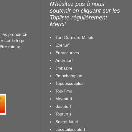
N'hésitez pas à nous
soutenir en cliquant sur les
Topliste régulièrement
Merci!
 les pronos ci-
Turf-Derniere-Minute
r sur le logo
Exelturf
 être mieux
Eurocourses
Andreturf
Jmbazire
Pmuchampion
Topdescouples
Top-Pmu
Megaturf
Baseturf
Topturfjs
Secretduturf
Lesetoilesduturf