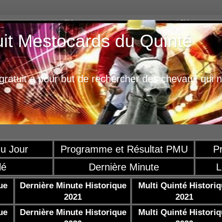
uit Mestocards du Quinté
ratuit a pour but de rechercher des chevaux qui n
u Jour
Programme et Résultat PMU
P
lé
Dernière Minute
L
ue
Dernière Minute Historique
Multi Quinté Histori
2021
2021
ue
Dernière Minute Historique
Multi Quinté Histori