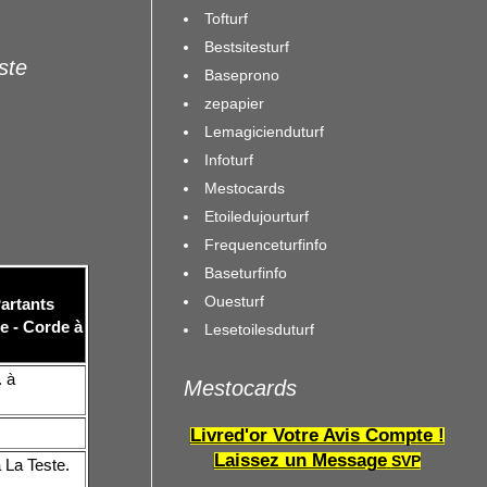
Tofturf
Bestsitesturf
iste
Baseprono
zepapier
Lemagicienduturf
Infoturf
Mestocards
Etoiledujourturf
Frequenceturfinfo
Baseturfinfo
Ouesturf
Partants
e - Corde à
Lesetoilesduturf
. à
Mestocards
Livred'or Votre Avis Compte !
Laissez un Message
SVP
à La Teste.