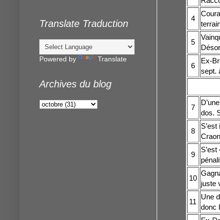
Racco
Coura
4
Translate Traduction
terrai
Vainqu
5
Désor
Powered by
Translate
Ex-Bro
6
sept. 
Archives du blog
D’une
7
dos. S
S’est 
8
Craon.
S’est 
9
pénali
Gagna
10
juste 
Une de
11
donc l