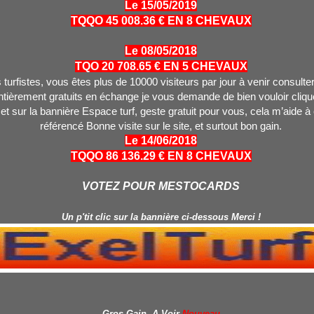
Le 15/05/2019
TQQO 45 008.36 € EN 8 CHEVAUX
Le 08/05/2018
TQO 20 708.65 € EN 5 CHEVAUX
turfistes, vous êtes plus de 10000 visiteurs par jour à venir consulter
tièrement gratuits en échange je vous demande de bien vouloir clique
 et sur la bannière Espace turf, geste gratuit pour vous, cela m’aide à
référencé Bonne visite sur le site, et surtout bon gain.
Le 14/06/2018
TQQO 86 136.29 € EN 8 CHEVAUX
VOTEZ POUR MESTOCARDS
Un p'tit clic sur la bannière ci-dessous Merci !
Gros Gain A Voir
Nouveau