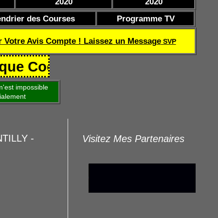
2020
2020
endrier des Courses
Programme TV
r Votre Avis Compte ! Laissez un Message
SVP
oef de réussite TQOQD 24 282.77 
'est impossible
ialement
NTILLY -
Visitez Mes Partenaires