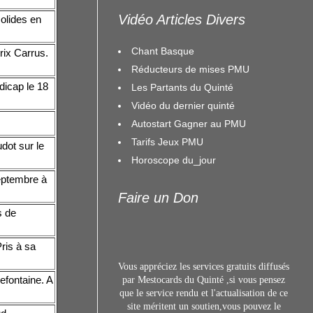
Vidéo Articles Divers
olides en
Chant Basque
rix Carrus.
Réducteurs de mises PMU
dicap le 18
Les Partants du Quinté
Vidéo du dernier quinté
Autostart Gagner au PMU
Tarifs Jeux PMU
dot sur le
Horoscope du_jour
septembre à
Faire un Don
s de
ris à sa
Vous appréciez les services gratuits diffusés
refontaine. A
par Mestocards du Quinté ,si vous pensez
que le service rendu et l'actualisation de ce
site méritent un s
outien,vous pouvez le