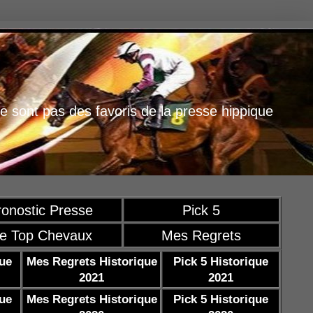
e sont pas des favoris de la presse hippique
ronostic Presse
Pick 5
e Top Chevaux
Mes Regrets
que
Mes Regrets Historique
Pick 5 Historique
2021
2021
que
Mes Regrets Historique
Pick 5 Historique