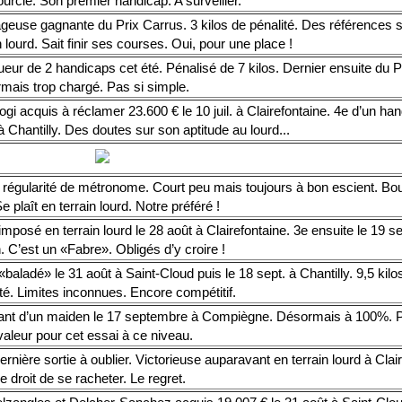
urcie. Son premier handicap. A surveiller.
geuse gagnante du Prix Carrus. 3 kilos de pénalité. Des références s
n lourd. Sait finir ses courses. Oui, pour une place !
eur de 2 handicaps cet été. Pénalisé de 7 kilos. Dernier ensuite du P
mais trop chargé. Pas si simple.
gi acquis à réclamer 23.600 € le 10 juil. à Clairefontaine. 4e d’un han
à Chantilly. Des doutes sur son aptitude au lourd...
 régularité de métronome. Court peu mais toujours à bon escient. Bou
e plaît en terrain lourd. Notre préféré !
imposé en terrain lourd le 28 août à Clairefontaine. 3e ensuite le 19 
 C’est un «Fabre». Obligés d’y croire !
«baladé» le 31 août à Saint-Cloud puis le 18 sept. à Chantilly. 9,5 kilo
té. Limites inconnues. Encore compétitif.
nt d’un maiden le 17 septembre à Compiègne. Désormais à 100%. P
valeur pour cet essai à ce niveau.
rnière sortie à oublier. Victorieuse auparavant en terrain lourd à Clai
e droit de se racheter. Le regret.