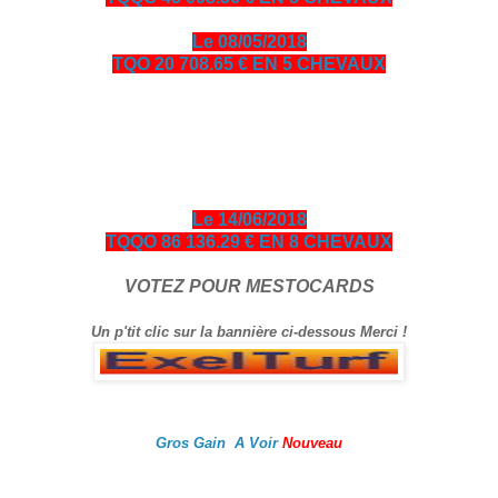
Le 08/05/2018
TQO 20 708.65 € EN 5 CHEVAUX
bonjour amis turfistes, vous êtes plus de 10000 visiteurs par
jour à venir consulter les pronos ci-dessous entièrement
gratuits en échange je vous demande de bien vouloir cliquer
sur le logo Exelturf et sur la bannière Espace turf, geste
gratuit pour vous, cela m’aide à être mieux référencé Bonne
visite sur le site, et surtout bon gain.
Le 14/06/2018
TQQO 86 136.29 € EN 8 CHEVAUX
VOTEZ POUR MESTOCARDS
Un p'tit clic sur la bannière ci-dessous Merci !
Gros Gain A Voir
Nouveau