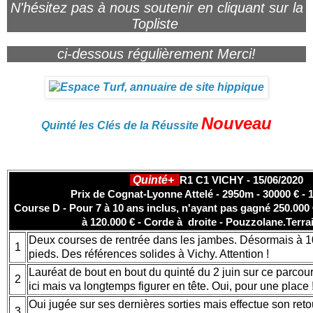
N'hésitez pas à nous soutenir en cliquant sur la
Topliste
ci-dessous régulièrement Merci!
Nouveau
Quinté les Clés de la Réussite
Quinté+
R1 C1 VICHY - 15/06/2020
Prix de Cognat-Lyonne Attelé - 2950m - 30000 € - 
Course D - Pour 7 à 10 ans inclus, n'ayant pas gagné 250.000 
à 120.000 € - Corde à droite - Pouzzolane.
Terra
Deux courses de rentrée dans les jambes. Désormais à 1
1
pieds. Des références solides à Vichy. Attention !
Lauréat de bout en bout du quinté du 2 juin sur ce parcour
2
ici mais va longtemps figurer en tête. Oui, pour une place 
Oui jugée sur ses dernières sorties mais effectue son reto
3