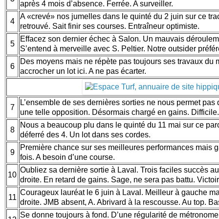
après 4 mois d’absence. Ferrée. A surveiller.
A «crevé» nos jumelles dans le quinté du 2 juin sur ce tr
4
retrouvé. Sait finir ses courses. Entraîneur optimiste.
Effacez son dernier échec à Salon. Un mauvais déroulemen
5
S’entend à merveille avec S. Peltier. Notre outsider préfér
Des moyens mais ne répète pas toujours ses travaux du m
6
accrocher un lot ici. A ne pas écarter.
L’ensemble de ses dernières sorties ne nous permet pas de
7
une telle opposition. Désormais chargé en gains. Difficile
Nous a beaucoup plu dans le quinté du 11 mai sur ce par
8
déferré des 4. Un lot dans ses cordes.
Première chance sur ses meilleures performances mais ga
9
fois. A besoin d’une course.
Oubliez sa dernière sortie à Laval. Trois faciles succès a
10
droite. En retard de gains. Sage, ne sera pas battu. Victoi
Courageux lauréat le 6 juin à Laval. Meilleur à gauche m
11
droite. JMB absent, A. Abrivard à la rescousse. Au top. Ba
Se donne toujours à fond. D’une régularité de métronome