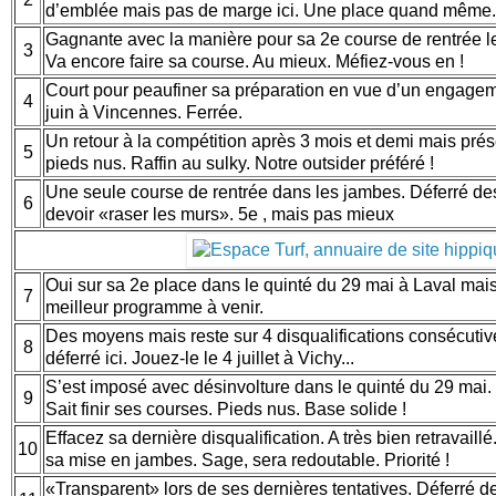
d’emblée mais pas de marge ici. Une place quand même
Gagnante avec la manière pour sa 2e course de rentrée le
3
Va encore faire sa course. Au mieux. Méfiez-vous en !
Court pour peaufiner sa préparation en vue d’un engageme
4
juin à Vincennes. Ferrée.
Un retour à la compétition après 3 mois et demi mais pré
5
pieds nus. Raffin au sulky. Notre outsider préféré !
Une seule course de rentrée dans les jambes. Déferré de
6
devoir «raser les murs». 5e , mais pas mieux
Oui sur sa 2e place dans le quinté du 29 mai à Laval mais
7
meilleur programme à venir.
Des moyens mais reste sur 4 disqualifications consécutiv
8
déferré ici. Jouez-le le 4 juillet à Vichy...
S’est imposé avec désinvolture dans le quinté du 29 mai. 
9
Sait finir ses courses. Pieds nus. Base solide !
Effacez sa dernière disqualification. A très bien retravaillé
10
sa mise en jambes. Sage, sera redoutable. Priorité !
«Transparent» lors de ses dernières tentatives. Déferré des