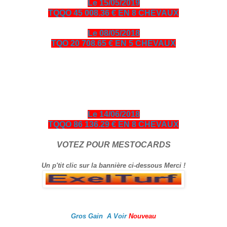
Le 15/05/2019
TQQO 45 008.36 € EN 8 CHEVAUX
Le 08/05/2018
TQO 20 708.65 € EN 5 CHEVAUX
bonjour amis turfistes, vous êtes plus de 10000 visiteurs par
jour à venir consulter les pronos ci-dessous entièrement
gratuits en échange je vous demande de bien vouloir cliquer
sur le logo Exelturf et sur la bannière Espace turf, geste
gratuit pour vous, cela m’aide à être mieux référencé Bonne
visite sur le site, et surtout bon gain.
Le 14/06/2018
TQQO 86 136.29 € EN 8 CHEVAUX
VOTEZ POUR MESTOCARDS
Un p'tit clic sur la bannière ci-dessous Merci !
Gros Gain A Voir
Nouveau