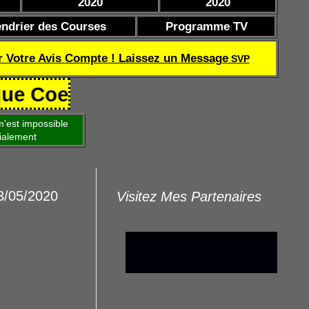
2020
2020
endrier des Courses
Programme TV
r Votre Avis Compte ! Laissez un Message
SVP
f de réussite TQOQD 24 282.77 € 
'est impossible
ialement
3/05/2020
Visitez Mes Partenaires