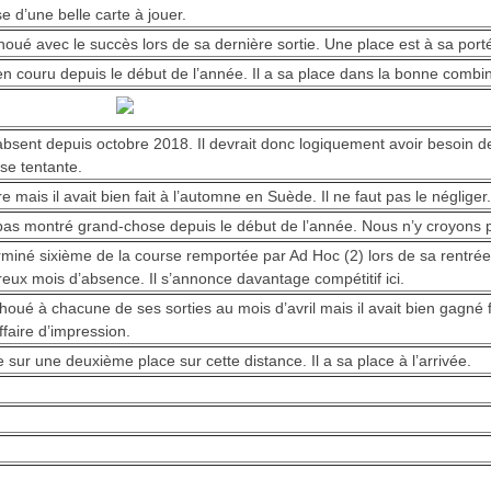
e d’une belle carte à jouer.
enoué avec le succès lors de sa dernière sortie. Une place est à sa port
ien couru depuis le début de l’année. Il a sa place dans la bonne combi
 absent depuis octobre 2018. Il devrait donc logiquement avoir besoin de
se tentante.
tre mais il avait bien fait à l’automne en Suède. Il ne faut pas le négliger.
 pas montré grand-chose depuis le début de l’année. Nous n’y croyons 
erminé sixième de la course remportée par Ad Hoc (2) lors de sa rentré
ux mois d’absence. Il s’annonce davantage compétitif ici.
choué à chacune de ses sorties au mois d’avril mais il avait bien gagné 
faire d’impression.
te sur une deuxième place sur cette distance. Il a sa place à l’arrivée.