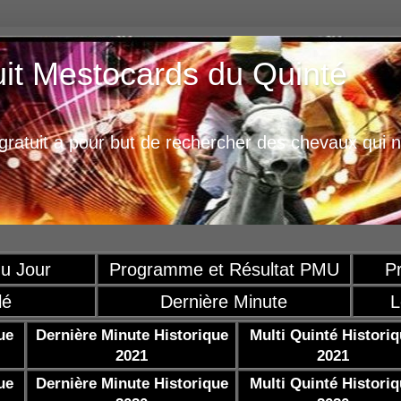
uit Mestocards du Quinté
ratuit a pour but de rechercher des chevaux qui n
u Jour
Programme et Résultat PMU
P
lé
Dernière Minute
L
ue
Dernière Minute Historique
Multi Quinté Histori
2021
2021
ue
Dernière Minute Historique
Multi Quinté Histori