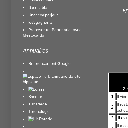
Basefiable
N'
Unchevalparjour
les3gagnants
Proposer un Partenariat avec
Mestocards
Annuaires
Referencement Google
3 
1
Baseturf
Il vie
Turfadede
Il res
2
est ca
1pronologic
3
.Il es
Il a c