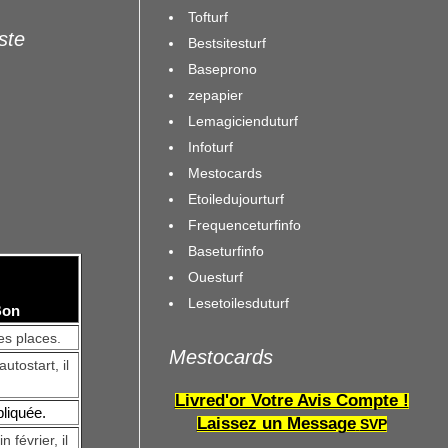
Tofturf
iste
Bestsitesturf
Baseprono
zepapier
Lemagicienduturf
Infoturf
Mestocards
Etoiledujourturf
Frequenceturfinfo
Baseturfinfo
Ouesturf
Lesetoilesduturf
 Bon
es places.
Mestocards
utostart, il
Livred'or Votre Avis Compte !
pliquée.
Laissez un Message
SVP
février, il