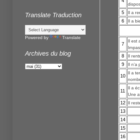
4
dispos
5
Il a r
Translate Traduction
6
Il a b
Powered by
Translate
Il est
7
Impas
Archives du blog
8
Il ren
9
Il n’a
Il a t
10
nombre
Il a é
11
Une af
12
Il res
13
14
15
16