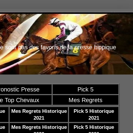
e sont pas des favoris de la presse hippique
ronostic Presse
Pick 5
e Top Chevaux
Mes Regrets
que
Mes Regrets Historique
Pick 5 Historique
2021
2021
que
Mes Regrets Historique
Pick 5 Historique