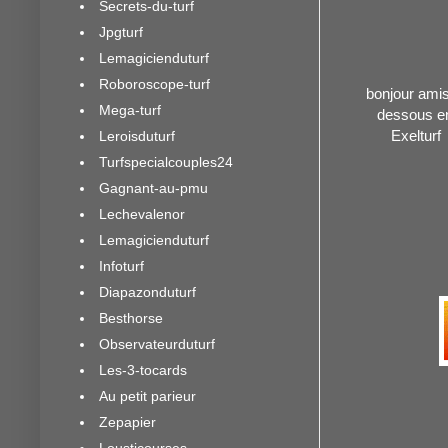
Secrets-du-turf
Jpgturf
Lemagicienduturf
Roboroscope-turf
bonjour amis 
Mega-turf
dessous en
Exelturf
Leroisduturf
Turfspecialcouples24
Gagnant-au-pmu
Lechevalenor
Lemagicienduturf
Infoturf
Diapazonduturf
Besthorse
Observateurduturf
Les-3-tocards
Au petit parieur
Zepapier
Lousticourses