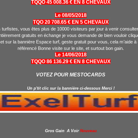
TQQO 45 008.36 € EN 8 CHEVAUX
Le 08/05/2018
TQO 20 708.65 € EN 5 CHEVAUX
turfistes, vous êtes plus de 10000 visiteurs par jour à venir consulter
tièrement gratuits en échange je vous demande de bien vouloir clique
 et sur la bannière Espace turf, geste gratuit pour vous, cela m’aide à
référencé Bonne visite sur le site, et surtout bon gain.
Le 14/06/2018
TQQO 86 136.29 € EN 8 CHEVAUX
VOTEZ POUR MESTOCARDS
Un p'tit clic sur la bannière ci-dessous Merci !
Gros Gain A Voir
Nouveau