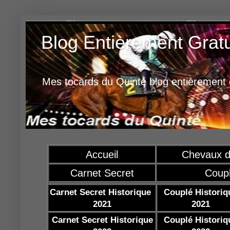
Blog Entièrement Grat
Mes tocards du Quinté blog entièrement g
Accueil
Chevaux d
Carnet Secret
Coup
Carnet Secret Historique
Couplé Historiq
2021
2021
Carnet Secret Historique
Couplé Historiq