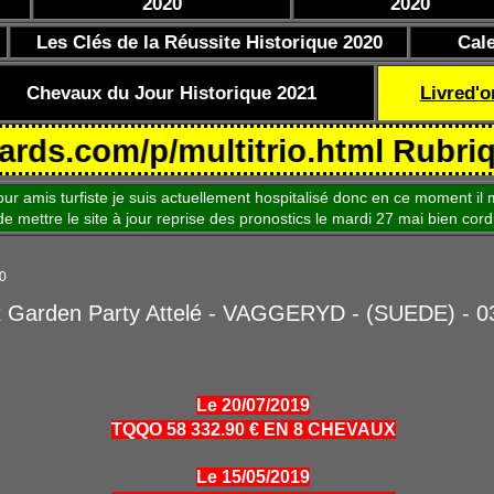
2020
2020
Les Clés de la Réussite Historique 2020
Cal
Chevaux du Jour Historique 2021
Livred'o
om/p/multitrio.html Rubrique Coe
is turfiste je suis actuellement hospitalisé donc en ce moment il m
le site à jour reprise des pronostics le mardi 27 mai bien cord
0
x Garden Party Attelé - VAGGERYD - (SUEDE) - 0
Le 20/07/2019
TQQO 58 332.90 € EN 8 CHEVAUX
Le 15/05/2019