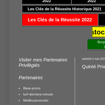
2022
2022
Les Clés de la Réussite Historique 2021
Les Clés de la Réussite 2022
0/2021 https://www.mestocards.c
Bonjour am
de mettre 
Visiter mes Partenaires
samedi 2 mai 202
Privilègiés
Quinté Pri
Partenaires
Base-prono
turf-derniere-minute
Meilleurpronostic