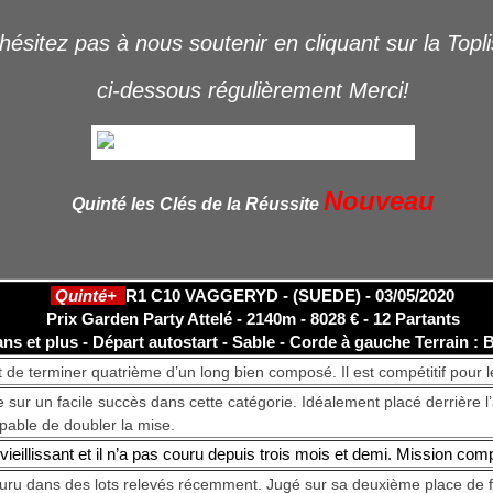
hésitez pas à nous soutenir en cliquant sur la Topl
ci-dessous régulièrement Merci!
Nouveau
Quinté les Clés de la Réussite
Quinté+
R1 C10 VAGGERYD - (SUEDE) - 03/05/2020
Prix Garden Party Attelé - 2140m - 8028 € - 12 Partants
ans et plus - Départ autostart - Sable - Corde à gauche
Terrain :
nt de terminer quatrième d’un long bien composé. Il est compétitif pour l
te sur un facile succès dans cette catégorie. Idéalement placé derrière l’a
pable de doubler la mise.
t vieillissant et il n’a pas couru depuis trois mois et demi. Mission com
ouru dans des lots relevés récemment. Jugé sur sa deuxième place de fin 