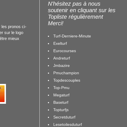
N'hésitez pas à nous
soutenir en cliquant sur les
Topliste régulièrement
Merci!
 les pronos ci-
r sur le logo
Turf-Derniere-Minute
 être mieux
Exelturf
Eurocourses
Andreturf
Jmbazire
Pmuchampion
Topdescouples
Top-Pmu
Megaturf
Baseturf
Topturfjs
Secretduturf
Lesetoilesduturf