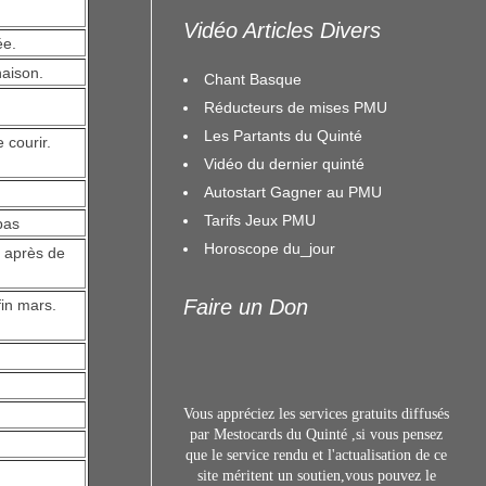
Vidéo Articles Divers
ée.
naison.
Chant Basque
Réducteurs de mises PMU
Les Partants du Quinté
 courir.
Vidéo du dernier quinté
Autostart Gagner au PMU
Tarifs Jeux PMU
pas
Horoscope du_jour
e après de
Faire un Don
fin mars.
Vous appréciez les services gratuits diffusés
par Mestocards du Quinté ,si vous pensez
que le service rendu et l'actualisation de ce
site méritent un s
outien,vous pouvez le