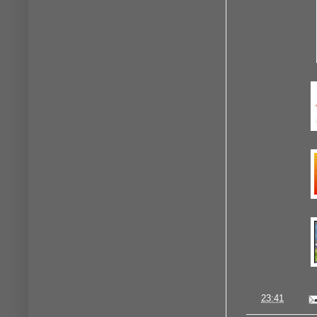
à
23:41