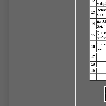
12
A déj
Bonne
13
au su
Ex-J.P
14
Sait f
Quelqu
15
perfo
Oublie
16
l’aise
17
18
19
20