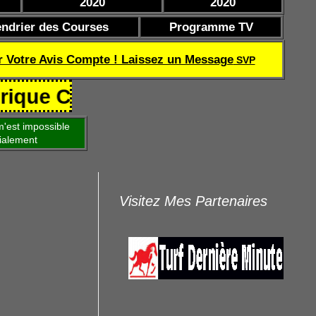
2020
2020
endrier des Courses
Programme TV
r Votre Avis Compte ! Laissez un Message
SVP
oef de réussite TQOQD 24 282.77
'est impossible
ialement
Visitez Mes Partenaires