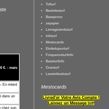
Tofturf
iste
Bestsitesturf
Baseprono
zepapier
Lemagicienduturf
Infoturf
Mestocards
Etoiledujourturf
Frequenceturfinfo
Baseturfinfo
Ouesturf
 €. - mais
Lesetoilesduturf
. En retard
Mestocards
ge dans un
Livred'or Votre Avis Compte !
Laissez un Message
SVP
e chez son