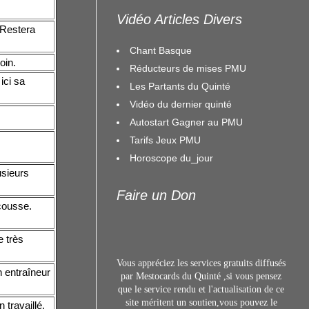
Vidéo Articles Divers
 Restera
Chant Basque
oin.
Réducteurs de mises PMU
ici sa
Les Partants du Quinté
Vidéo du dernier quinté
Autostart Gagner au PMU
Tarifs Jeux PMU
Horoscope du_jour
usieurs
Faire un Don
cousse.
e très
Vous appréciez les services gratuits diffusés
n entraîneur
par Mestocards du Quinté ,si vous pensez
que le service rendu et l'actualisation de ce
site méritent un s
outien,vous pouvez le
 travaillé.