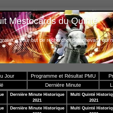
uit Mestocards du Quinté
ratuit a pour but de rechercher des chevaux qui n
u Jour
Programme et Résultat PMU
P
lé
Dernière Minute
L
ue
Dernière Minute Historique
Multi Quinté Histori
2021
2021
ue
Dernière Minute Historique
Multi Quinté Histori