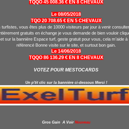
TQQO 45 008.36 € EN 8 CHEVAUX
Le 08/05/2018
TQO 20 708.65 € EN 5 CHEVAUX
turfistes, vous êtes plus de 10000 visiteurs par jour à venir consulter
tièrement gratuits en échange je vous demande de bien vouloir clique
 et sur la bannière Espace turf, geste gratuit pour vous, cela m’aide à
référencé Bonne visite sur le site, et surtout bon gain.
Le 14/06/2018
TQQO 86 136.29 € EN 8 CHEVAUX
VOTEZ POUR MESTOCARDS
Un p'tit clic sur la bannière ci-dessous Merci !
Gros Gain A Voir
Nouveau