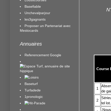
Basefiable
N'
Unchevalparjour
les3gagnants
Proposer un Partenariat avec
Mestocards
Annuaires
Referencement Google
Course E
Baseturf
Absent
1
Turfadede
de ga
1pronologic
Série
2
tel lo
.Nous