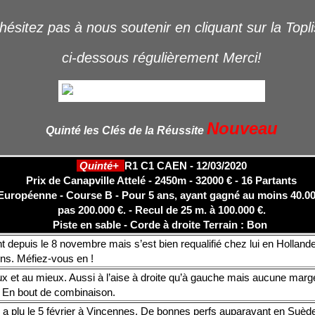
hésitez pas à nous soutenir en cliquant sur la Topl
ci-dessous régulièrement Merci!
Nouveau
Quinté les Clés de la Réussite
Quinté+
R1 C1 CAEN - 12/03/2020
Prix de Canapville Attelé - 2450m - 32000 € - 16 Partants
uropéenne - Course B - Pour 5 ans, ayant gagné au moins 40.000
pas 200.000 €. - Recul de 25 m. à 100.000 €.
Piste en sable - Corde à droite
Terrain : Bon
 depuis le 8 novembre mais s’est bien requalifié chez lui en Hollande
ins. Méfiez-vous en !
ux et au mieux. Aussi à l’aise à droite qu’à gauche mais aucune mar
t. En bout de combinaison.
 a plu le 5 février à Vincennes. De bonnes perfs auparavant en Suèd