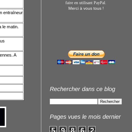
faire en utilisant
PayPal.
Merci à vous tous !
n entraîneur
 le matin.
lus
cennes. A
Rechercher dans ce blog
Pages vues le mois dernier
5
9
8
6
2