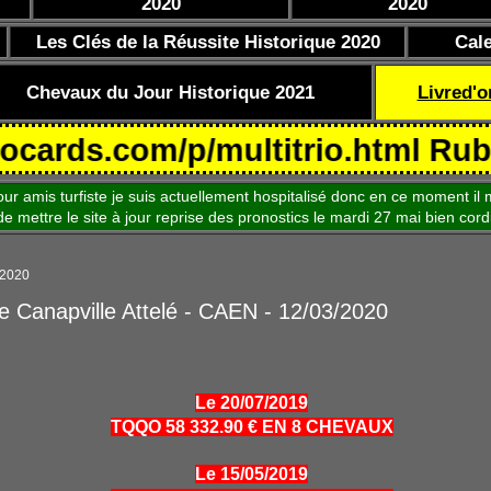
2020
2020
Les Clés de la Réussite Historique 2020
Cal
Chevaux du Jour Historique 2021
Livred'o
.com/p/multitrio.html Rubrique C
is turfiste je suis actuellement hospitalisé donc en ce moment il m
le site à jour reprise des pronostics le mardi 27 mai bien cord
 2020
de Canapville Attelé - CAEN - 12/03/2020
Le 20/07/2019
TQQO 58 332.90 € EN 8 CHEVAUX
Le 15/05/2019