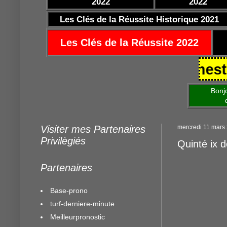
2022
2022
Les Clés de la Réussite Historique 2021
Les Clés de la Réussite 2022
5/10/2021 https://www.mestocards
Bonjour am
de mettre 
Visiter mes Partenaires
mercredi 11 mars
Privilègiés
Quinté ix 
Partenaires
Base-prono
turf-derniere-minute
Meilleurpronostic