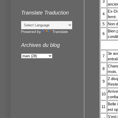
3
ancien
Ex-Di
Translate Traduction
4
ferré. 
5
Non d
Bien p
Powered by
Translate
6
condi
Archives du blog
3e ave
7
entraî
Chanc
8
mois.
2 disq
9
Reste
Arriv
10
confia
Belle 
11
est op
S’est 