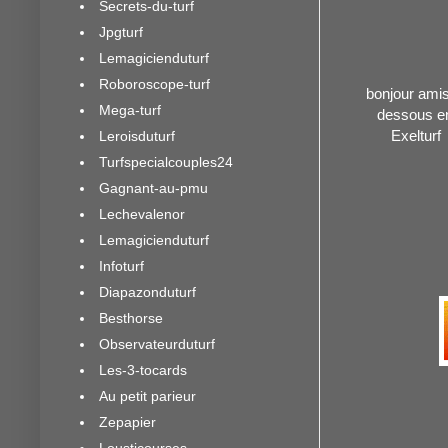
Secrets-du-turf
Jpgturf
Lemagicienduturf
Roboroscope-turf
bonjour amis 
Mega-turf
dessous en
Exelturf
Leroisduturf
Turfspecialcouples24
Gagnant-au-pmu
Lechevalenor
Lemagicienduturf
Infoturf
Diapazonduturf
Besthorse
Observateurduturf
Les-3-tocards
Au petit parieur
Zepapier
Lousticourses