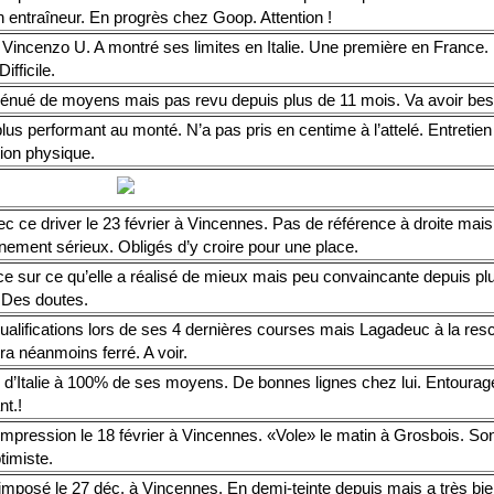
 entraîneur. En progrès chez Goop. Attention !
 Vincenzo U. A montré ses limites en Italie. Une première en France.
Difficile.
énué de moyens mais pas revu depuis plus de 11 mois. Va avoir bes
lus performant au monté. N’a pas pris en centime à l’attelé. Entretien 
tion physique.
c ce driver le 23 février à Vincennes. Pas de référence à droite mais
nement sérieux. Obligés d’y croire pour une place.
e sur ce qu’elle a réalisé de mieux mais peu convaincante depuis pl
 Des doutes.
ualifications lors de ses 4 dernières courses mais Lagadeuc à la res
ra néanmoins ferré. A voir.
e d’Italie à 100% de ses moyens. De bonnes lignes chez lui. Entourag
nt.!
impression le 18 février à Vincennes. «Vole» le matin à Grosbois. So
timiste.
imposé le 27 déc. à Vincennes. En demi-teinte depuis mais a très bien