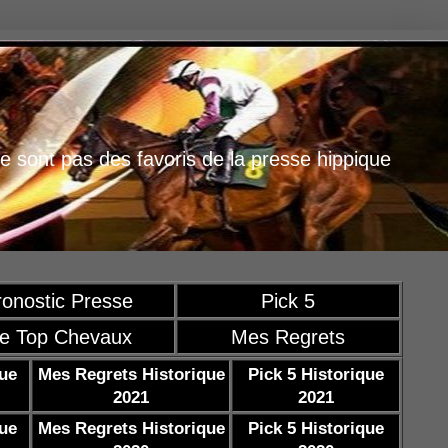
e sont pas des favoris de la presse hippique
ronostic Presse
Pick 5
e Top Chevaux
Mes Regrets
que
Mes Regrets Historique
Pick 5 Historique
2021
2021
que
Mes Regrets Historique
Pick 5 Historique