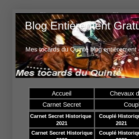
Blog Entièrement Grat
Mes tocards du Quinté blog entièrement g
Accueil
Chevaux d
Carnet Secret
Coup
Carnet Secret Historique
Couplé Historiq
2021
2021
Carnet Secret Historique
Couplé Historiq