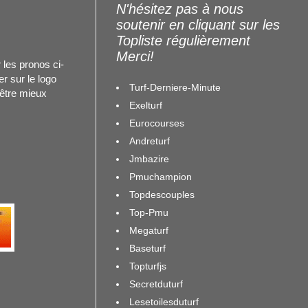
N'hésitez pas à nous
soutenir en cliquant sur les
Topliste régulièrement
Merci!
 les pronos ci-
r sur le logo
Turf-Derniere-Minute
 être mieux
Exelturf
Eurocourses
Andreturf
Jmbazire
Pmuchampion
Topdescouples
Top-Pmu
Megaturf
Baseturf
Topturfjs
Secretduturf
Lesetoilesduturf