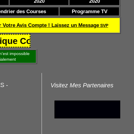
2020
2020
endrier des Courses
Programme TV
r Votre Avis Compte ! Laissez un Message
SVP
oef de réussite TQOQD 24 282.77 
'est impossible
ialement
ES -
Visitez Mes Partenaires