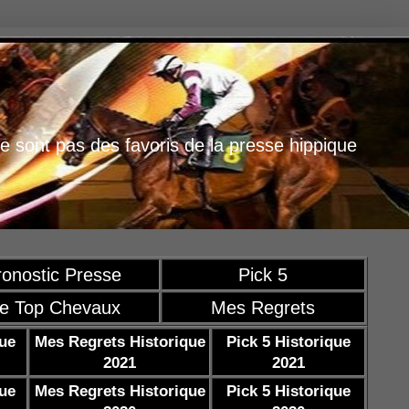
e sont pas des favoris de la presse hippique
ronostic Presse
Pick 5
e Top Chevaux
Mes Regrets
que
Mes Regrets Historique
Pick 5 Historique
2021
2021
que
Mes Regrets Historique
Pick 5 Historique