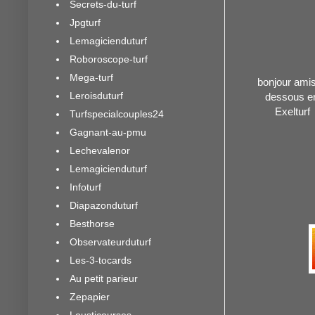
Secrets-du-turf
Jpgturf
Lemagicienduturf
Roboroscope-turf
Mega-turf
bonjour amis 
Leroisduturf
dessous en
Exelturf
Turfspecialcouples24
Gagnant-au-pmu
Lechevalenor
Lemagicienduturf
Infoturf
Diapazonduturf
Besthorse
Observateurduturf
Les-3-tocards
Au petit parieur
Zepapier
Lousticourses