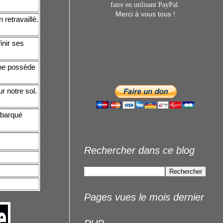
faire en utilisant
PayPal.
Merci à vous tous !
 retravaillé.
inir ses
 ne possède
r notre sol.
mbarqué
Rechercher dans ce blog
Pages vues le mois dernier