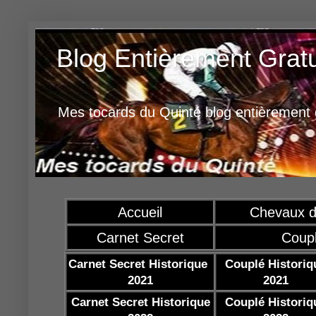
Blog Entièrement Grat
Mes tocards du Quinté blog entièrement g
Accueil
Chevaux d
Carnet Secret
Coup
Carnet Secret Historique
Couplé Historiq
2021
2021
Carnet Secret Historique
Couplé Historiq