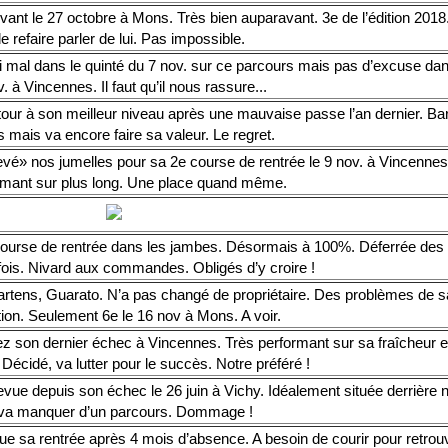
ant le 27 octobre à Mons. Très bien auparavant. 3e de l’édition 2018.
de refaire parler de lui. Pas impossible.
i mal dans le quinté du 7 nov. sur ce parcours mais pas d’excuse dan
. à Vincennes. Il faut qu’il nous rassure...
tour à son meilleur niveau après une mauvaise passe l’an dernier. Ba
 mais va encore faire sa valeur. Le regret.
evé» nos jumelles pour sa 2e course de rentrée le 9 nov. à Vincennes
rmant sur plus long. Une place quand même.
ourse de rentrée dans les jambes. Désormais à 100%. Déferrée des 
 fois. Nivard aux commandes. Obligés d’y croire !
rtens, Guarato. N’a pas changé de propriétaire. Des problèmes de s
tion. Seulement 6e le 16 nov à Mons. A voir.
ez son dernier échec à Vincennes. Très performant sur sa fraîcheur e
 Décidé, va lutter pour le succès. Notre préféré !
vue depuis son échec le 26 juin à Vichy. Idéalement située derrière 
va manquer d’un parcours. Dommage !
ue sa rentrée après 4 mois d’absence. A besoin de courir pour retrou