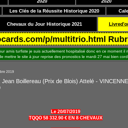
2020
2020
Les Clés de la Réussite Historique 2020
Cal
Chevaux du Jour Historique 2021
Livred'o
com/p/multitrio.html Rubrique C
is turfiste je suis actuellement hospitalisé donc en ce moment il m
le site à jour reprise des pronostics le mardi 27 mai bien cord
bre 2019
x Jean Boillereau (Prix de Blois) Attelé - VINCENN
9
Le 20/07/2019
TQQO 58 332.90 € EN 8 CHEVAUX