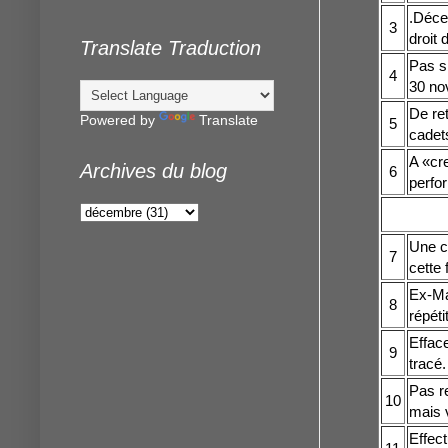
.Décev
3
droit 
Translate Traduction
Pas s
4
30 nov
De re
Powered by
Translate
5
cadets
A «cr
Archives du blog
6
perfo
Une c
7
cette
Ex-Ma
8
répéti
Effac
9
tracé.
Pas re
10
mais 
Effect