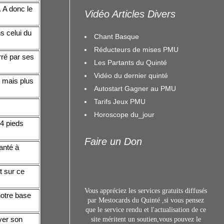
 A donc le
Vidéo Articles Divers
s celui du
Chant Basque
Réducteurs de mises PMU
rré par ses
Les Partants du Quinté
Vidéo du dernier quinté
 mais plus
Autostart Gagner au PMU
Tarifs Jeux PMU
Horoscope du_jour
4 pieds
Faire un Don
anté à
t sur ce
Vous appréciez les services gratuits diffusés
notre base
par Mestocards du Quinté ,si vous pensez
que le service rendu et l'actualisation de ce
ver son
site méritent un s
outien,vous pouvez le