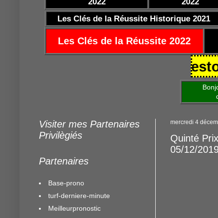
2022
2022
Les Clés de la Réussite Historique 2021
Les Clés de la Réussite 2022
/10/2021 https://www.mestocards.
Bonjour am
de mettre 
Visiter mes Partenaires
mercredi 4 décem
Privilègiés
Quinté Pri
05/12/201
Partenaires
Base-prono
turf-derniere-minute
Meilleurpronostic