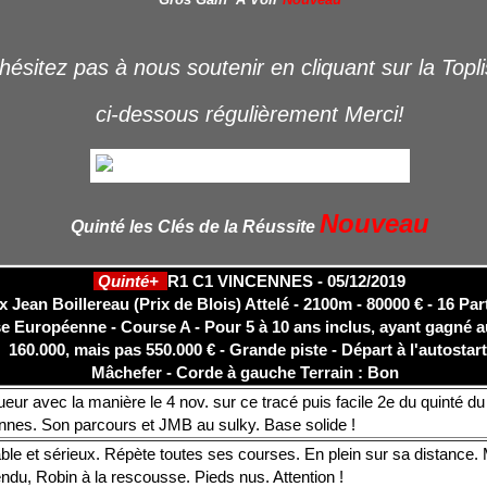
hésitez pas à nous soutenir en cliquant sur la Topl
ci-dessous régulièrement Merci!
Nouveau
Quinté les Clés de la Réussite
Quinté+
R1 C1 VINCENNES - 05/12/2019
x Jean Boillereau (Prix de Blois) Attelé - 2100m - 80000 € - 16 Par
e Européenne - Course A - Pour 5 à 10 ans inclus, ayant gagné 
160.000, mais pas 550.000 € - Grande piste - Départ à l'autostar
Mâchefer - Corde à gauche
Terrain : Bon
eur avec la manière le 4 nov. sur ce tracé puis facile 2e du quinté du
nnes. Son parcours et JMB au sulky. Base solide !
le et sérieux. Répète toutes ses courses. En plein sur sa distance. 
ndu, Robin à la rescousse. Pieds nus. Attention !