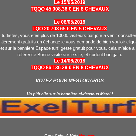
Le 15/05/2019
TQQO 45 008.36 € EN 8 CHEVAUX
Le 08/05/2018
TQO 20 708.65 € EN 5 CHEVAUX
turfistes, vous êtes plus de 10000 visiteurs par jour à venir consulter
tièrement gratuits en échange je vous demande de bien vouloir clique
 et sur la bannière Espace turf, geste gratuit pour vous, cela m’aide à
référencé Bonne visite sur le site, et surtout bon gain.
Le 14/06/2018
TQQO 86 136.29 € EN 8 CHEVAUX
VOTEZ POUR MESTOCARDS
Un p'tit clic sur la bannière ci-dessous Merci !
Gros Gain A Voir
Nouveau