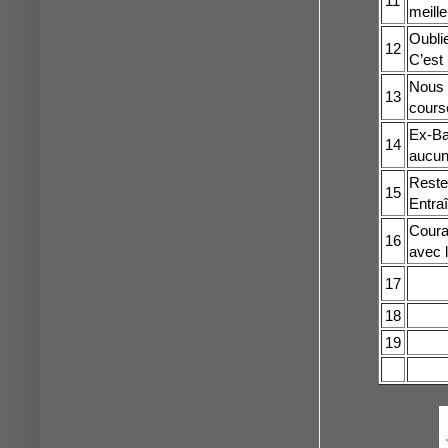
11
meille
Oublie
12
C’est
Nous a
13
cours
Ex-Ba
14
aucun
Reste
15
Entraî
Coura
16
avec 
17
18
19
20