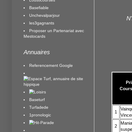
Basefiable
Unchevalparjour
N'
les3gagnants
Proposer un Partenariat avec
Mestocards
Annuaires
Referencement Google
Pri
Cours
Baseturf
Turfadede
Vainqu
1
1pronologic
Vince
Maniab
2
suspe