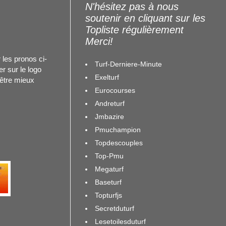
N'hésitez pas à nous
soutenir en cliquant sur les
Topliste régulièrement
Merci!
 les pronos ci-
Turf-Derniere-Minute
r sur le logo
Exelturf
 être mieux
Eurocourses
Andreturf
Jmbazire
Pmuchampion
Topdescouples
Top-Pmu
Megaturf
Baseturf
Topturfjs
Secretduturf
Lesetoilesduturf