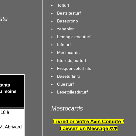
Tofturf
Bestsitesturf
iste
Baseprono
zepapier
Lemagicienduturf
Infoturf
Mestocards
Etoiledujourturf
Frequenceturfinfo
Baseturfinfo
Ouesturf
tants
au moins
Lesetoilesduturf
t
Mestocards
 18 à
Livred'or Votre Avis Compte !
M. Abrivard
Laissez un Message
SVP