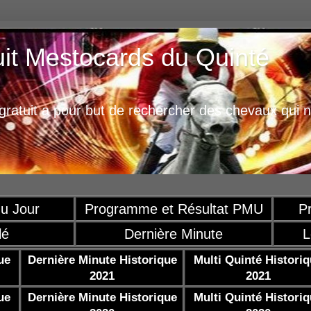
uit Mestocards du Quinté
ratuit a pour but de rechercher des chevaux qui n
u Jour
Programme et Résultat PMU
P
lé
Dernière Minute
L
ue
Dernière Minute Historique
Multi Quinté Histori
2021
2021
ue
Dernière Minute Historique
Multi Quinté Histori