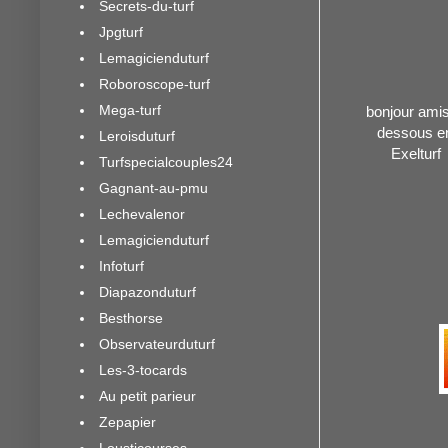
Secrets-du-turf
Jpgturf
Lemagicienduturf
Roboroscope-turf
Mega-turf
bonjour amis 
dessous en
Leroisduturf
Exelturf
Turfspecialcouples24
Gagnant-au-pmu
Lechevalenor
Lemagicienduturf
Infoturf
Diapazonduturf
Besthorse
Observateurduturf
Les-3-tocards
Au petit parieur
Zepapier
Lousticourses