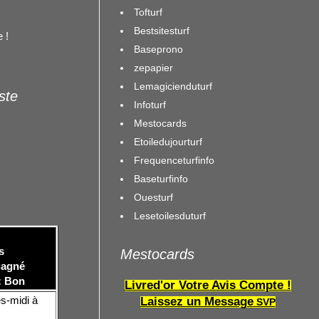
Tofturf
Bestsitesturf
 !
Baseprono
zepapier
Lemagicienduturf
iste
Infoturf
Mestocards
Etoiledujourturf
Frequenceturfinfo
Baseturfinfo
Ouesturf
Lesetoilesduturf
s
Mestocards
 gagné
 : Bon
Livred'or Votre Avis Compte !
ès-midi à
Laissez un Message
SVP