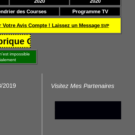
2020
2020
endrier des Courses
Programme TV
r Votre Avis Compte ! Laissez un Message
SVP
Coef de réussite TQOQD 24 282.77
'est impossible
ialement
8/2019
Visitez Mes Partenaires