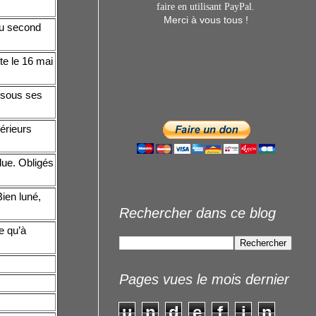
faire en utilisant
PayPal.
Merci à vous tous !
du second
te le 16 mai
 sous ses
érieurs
due. Obligés
Bien luné,
Rechercher dans ce blog
e qu’à
Pages vues le mois dernier
u
n
d
e
f
i
n