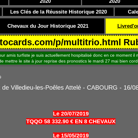
2020
2020
Les Clés de la Réussite Historique 2020
Cal
Chevaux du Jour Historique 2021
Livred'o
s.com/p/multitrio.html Rubrique 
is turfiste je suis actuellement hospitalisé donc en ce moment il m
le site à jour reprise des pronostics le mardi 27 mai bien cord
9
x de Villedieu-les-Poêles Attelé - CABOURG - 16/0
Le 20/07/2019
TQQO 58 332.90 € EN 8 CHEVAUX
Le 15/05/2019