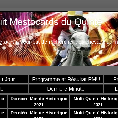
uit Mestocards du Quinté
ratuit a pour but de rechercher des chevaux qui n
u Jour
Programme et Résultat PMU
P
lé
Dernière Minute
L
ue
Dernière Minute Historique
Multi Quinté Histori
2021
2021
ue
Dernière Minute Historique
Multi Quinté Histori