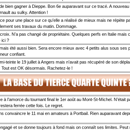
 de bien gagner à Dieppe. Bon 6e auparavant sur ce tracé. A nouveau
rnault au sulky. Attention !
ce pour une place sur ce qu’elle a réalisé de mieux mais ne répète p
llement ses travaux du matin. Dommage.
roix. N’a pas changé de propriétaire. Quelques perfs en Italie mais ce
e ici ?
mais été aussi bien. Sera encore mieux avec 4 petits alus sous ses p
neur confiant.
i-teinte le 19 juillet à Angers mais n’avait pas récupéré de son dép
. Tout est OK désormais. Rachetez-le !
e à l’amorce du tournant final le 1er août au Mont-St-Michel. N’était p
estera ferrée cette fois. Le regret.
ns convaincre le 11 mai en amateurs à Portbail. Rien auparavant dep
.
engagé et se donne toujours à fond mais on connaît ses limites. Peu