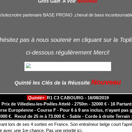
Gros Gain A Voir
Nouveau
Visiteznotre partenaire BASE PRONO ,cheval de base incontournable
hésitez pas à nous soutenir en cliquant sur la Topl
ci-dessous régulièrement Merci!
Nouveau
Quinté les Clés de la Réussite
Quinté+
R1 C3 CABOURG - 16/08/2019
Prix de Villedieu-les-Poêles Attelé - 2750m - 32000 € - 16 Partant
rse Européenne - Course F - Pour 6 à 9 ans inclus, n'ayant pas
.000 €.
Recul de 25 m à 73.000 €. - Sable - Corde à droite
Terrain
nt lors de ses 4 sorties en France. Son entraîneur belge court l’apr
e avec une 1re chance. Pas une priorité ici.