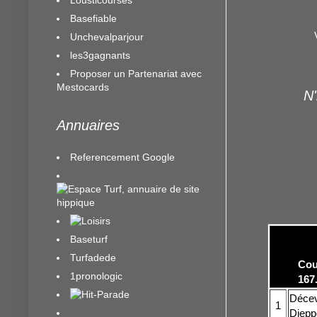
Basefiable
Unchevalparjour
les3gagnants
Proposer un Partenariat avec
Mestocards
N'
Annuaires
Referencement Google
Baseturf
Turfadede
Cou
1pronologic
167
Déceva
1
Diepp