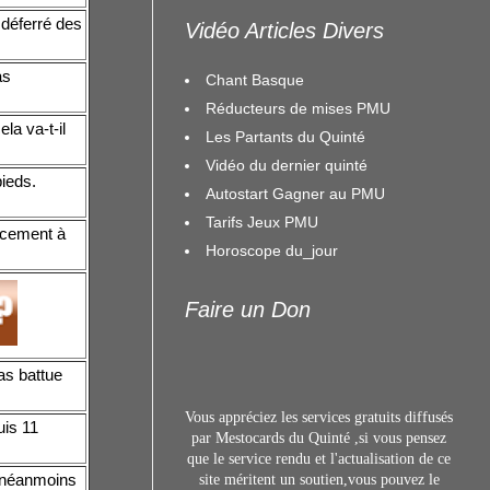
 déferré des
Vidéo Articles Divers
as
Chant Basque
Réducteurs de mises PMU
la va-t-il
Les Partants du Quinté
Vidéo du dernier quinté
ieds.
Autostart Gagner au PMU
Tarifs Jeux PMU
lacement à
Horoscope du_jour
Faire un Don
as battue
Vous appréciez les services gratuits diffusés
uis 11
par Mestocards du Quinté ,si vous pensez
que le service rendu et l'actualisation de ce
t néanmoins
site méritent un s
outien,vous pouvez le