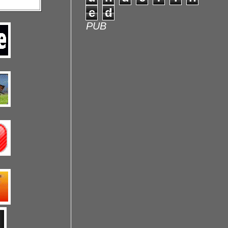
e
d
PUB