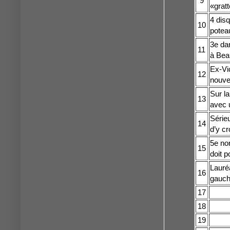
9
«grat
4 disq
10
poteau
3e dan
11
à Bea
Ex-Vi
12
nouve
Sur la
13
avec u
Sérieu
14
d’y cr
5e non
15
doit 
Lauréa
16
gauch
17
18
19