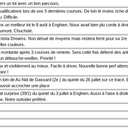
ter» un lot avec un bon parcours.
ualifications lors de ses 5 dernières courses. De loin le moins riche 
. Difficile.
s un meilleur lot le 8 août à Enghien. Nous avait bien plu corde à droi
umont. Chuchoté.
ctoria Dreams. Non dénué de moyens mais restera ferré pour sa 1re
lles couleurs.
 montante après 3 courses de rentrée. Sera cette fois déferré des ant
n débouche-oreilles. Priorité !
x et visiblement au mieux. Facile à driver. Nouvelle bonne perf atten
oire !
 loin de Au Nid de Gassard (2e ) du quinté du 26 juillet sur ce tracé. 
pouvoir accrocher une place
t surprise (39/1) du quinté du 3 juillet à Enghien. Aussi à l’aise à droit
e. Notre outsider préféré.