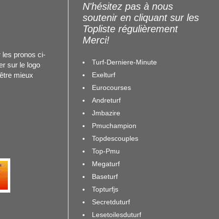
N'hésitez pas à nous
soutenir en cliquant sur les
Topliste régulièrement
Merci!
 les pronos ci-
Turf-Derniere-Minute
r sur le logo
Exelturf
 être mieux
Eurocourses
Andreturf
Jmbazire
Pmuchampion
Topdescouples
Top-Pmu
Megaturf
Baseturf
Topturfjs
Secretduturf
Lesetoilesduturf