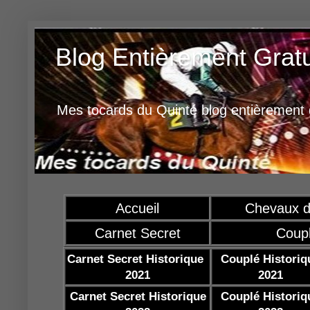
Blog Entièrement Grat
Mes tocards du Quinté blog entièrement g
Accueil
Chevaux d
Carnet Secret
Coup
Carnet Secret Historique
Couplé Historiq
2021
2021
Carnet Secret Historique
Couplé Historiq