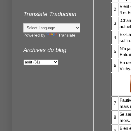
Vient
2
4 et E
Translate Traduction
.Chan
3
actue
Ex-Lac
Powered by
Translate
4
suffir
N’a ja
Archives du blog
5
Entraî
En dem
6
Vichy
Fautiv
7
mais r
5e sa
8
mois
Bien 