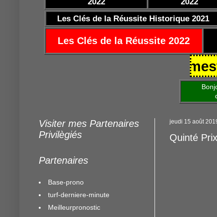
2022
2022
Les Clés de la Réussite Historique 2021
Les Clés de la Réussite 2022
5/10/2021 https://www.mestocard
Bonjour am
de mettre 
Visiter mes Partenaires
jeudi 15 août 201
Privilègiés
Quinté Pri
Partenaires
Base-prono
turf-derniere-minute
Meilleurpronostic