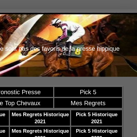
e sont pas des favoris de la presse hippique
ronostic Presse
Pick 5
e Top Chevaux
Mes Regrets
que
Mes Regrets Historique
Pick 5 Historique
2021
2021
que
Mes Regrets Historique
Pick 5 Historique