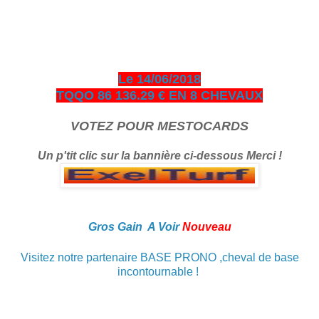
jour à venir consulter les pronos ci-dessous entièrement
gratuits en échange je vous demande de bien vouloir cliquer
sur le logo Exelturf et sur la bannière Espace turf, geste
gratuit pour vous, cela m’aide à être mieux référencé Bonne
visite sur le site, et surtout bon gain.
Le 14/06/2018
TQQO 86 136.29 € EN 8 CHEVAUX
VOTEZ POUR MESTOCARDS
Un p'tit clic sur la bannière ci-dessous Merci !
Gros Gain A Voir
Nouveau
Visitez notre partenaire BASE PRONO ,cheval de base
incontournable !