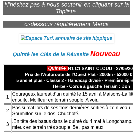
N'hésitez pas à nous soutenir en cliquant sur la
Topliste
ci-dessous régulièrement Merci!
Nouveau
Quinté les Clés de la Réussite
Quinté+
R1 C1 SAINT CLOUD - 27/05/20
Prix de l'Autoroute de l'Ouest Plat - 2000m - 52000 €
5 ans et plus - Classe 2 - Handicap divisé - Première épr
Herbe - Corde à gauche
Terrain : Bon
Courageux lauréat d’un quinté le 15 avril à Maisons-Laffit
1
ensuite. Meilleur en terrain souple. A voir...
Pas si mal lors de ses trois dernières sorties à ce niveau.
2
Soumillon sur le dos. Chuchoté.
.En tête des battus dans le quinté du 4 mai à Longchamp
3
mieux en terrain très souple. 5e , pas mieux