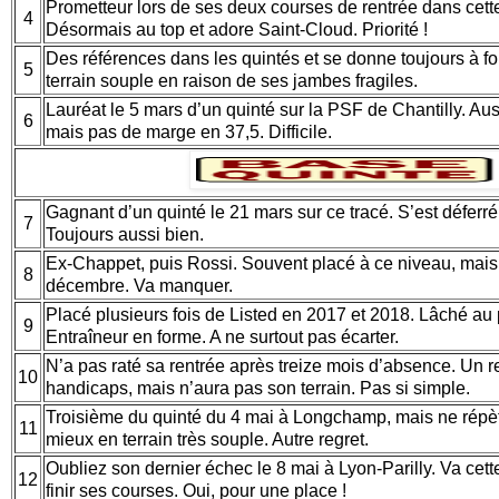
Prometteur lors de ses deux courses de rentrée dans cette
4
Désormais au top et adore Saint-Cloud. Priorité !
Des références dans les quintés et se donne toujours à f
5
terrain souple en raison de ses jambes fragiles.
Lauréat le 5 mars d’un quinté sur la PSF de Chantilly. Aus
6
mais pas de marge en 37,5. Difficile.
Gagnant d’un quinté le 21 mars sur ce tracé. S’est déferré
7
Toujours aussi bien.
Ex-Chappet, puis Rossi. Souvent placé à ce niveau, mais
8
décembre. Va manquer.
Placé plusieurs fois de Listed en 2017 et 2018. Lâché au 
9
Entraîneur en forme. A ne surtout pas écarter.
N’a pas raté sa rentrée après treize mois d’absence. Un r
10
handicaps, mais n’aura pas son terrain. Pas si simple.
Troisième du quinté du 4 mai à Longchamp, mais ne répèt
11
mieux en terrain très souple. Autre regret.
Oubliez son dernier échec le 8 mai à Lyon-Parilly. Va cette
12
finir ses courses. Oui, pour une place !