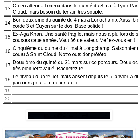
On en attendait mieux dans le quinté du 8 mai à Lyon-Pari
13
Cloud, mais besoin de terrain très souple. .
Bon deuxième du quinté du 4 mai à Longchamp. Aussi bie
14
corde 3 et Guyon sur le dos. Base solide !
Ex-Aga Khan. Une santé fragile, mais nous a plu lors de 
15
courses cette année. Vaut 36 de valeur. Méfiez-vous en !
Cinquième du quinté du 4 mai à Longchamp. Saisonnier e
16
couru à Saint-Cloud. Notre outsider préféré !
Deuxième du quinté du 21 mars sur ce parcours. Deux éc
17
très bien retravaillé. Rachetez-le !
Le niveau d’un tel lot, mais absent depuis le 5 janvier. A d
18
parcours peut accrocher un lot.
19
20