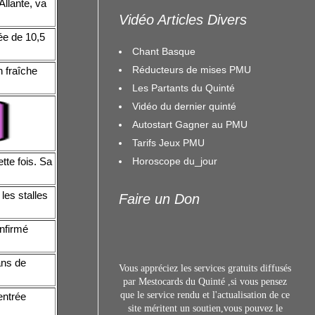
Allante, va
Vidéo Articles Divers
ée de 10,5
Chant Basque
Réducteurs de mises PMU
 fraîche
Les Partants du Quinté
Vidéo du dernier quinté
Autostart Gagner au PMU
Tarifs Jeux PMU
Horoscope du_jour
tte fois. Sa
les stalles
Faire un Don
nfirmé
ans de
Vous appréciez les services gratuits diffusés
par Mestocards du Quinté ,si vous pensez
que le service rendu et l'actualisation de ce
entrée
site méritent un s
outien,vous pouvez le