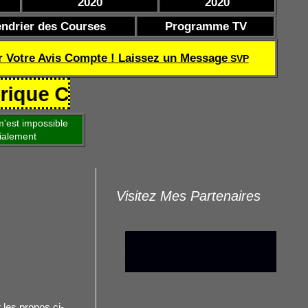
2020
2020
endrier des Courses
Programme TV
r Votre Avis Compte ! Laissez un Message
SVP
oef de réussite TQOQD 24 282.77 
'est impossible
ialement
Visitez Mes Partenaires
 les pronos ci-