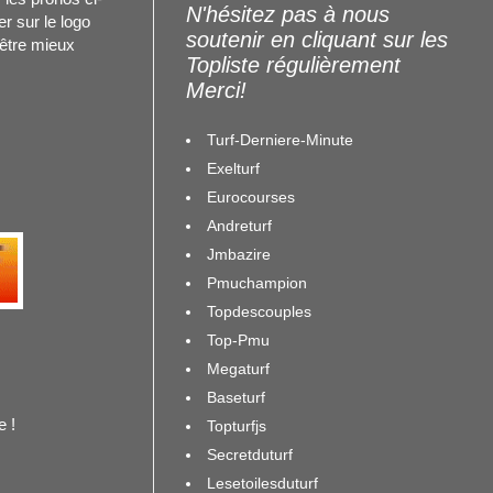
N'hésitez pas à nous
r sur le logo
soutenir en cliquant sur les
 être mieux
Topliste régulièrement
Merci!
Turf-Derniere-Minute
Exelturf
Eurocourses
Andreturf
Jmbazire
Pmuchampion
Topdescouples
Top-Pmu
Megaturf
Baseturf
 !
Topturfjs
Secretduturf
Lesetoilesduturf