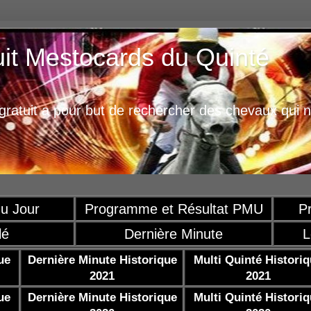
uit Mestocards du Quinté
ratuit a pour but de rechercher des chevaux qui n
u Jour
Programme et Résultat PMU
P
lé
Dernière Minute
L
ue
Dernière Minute Historique
Multi Quinté Histori
2021
2021
ue
Dernière Minute Historique
Multi Quinté Histori