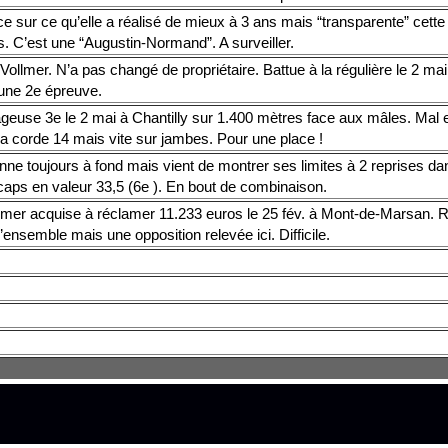
e sur ce qu’elle a réalisé de mieux à 3 ans mais “transparente” cett
s. C’est une “Augustin-Normand”. A surveiller.
Vollmer. N’a pas changé de propriétaire. Battue à la régulière le 2 mai
une 2e épreuve.
geuse 3e le 2 mai à Chantilly sur 1.400 mètres face aux mâles. Mal
la corde 14 mais vite sur jambes. Pour une place !
nne toujours à fond mais vient de montrer ses limites à 2 reprises da
caps en valeur 33,5 (6e ). En bout de combinaison.
mer acquise à réclamer 11.233 euros le 25 fév. à Mont-de-Marsan. R
’ensemble mais une opposition relevée ici. Difficile.