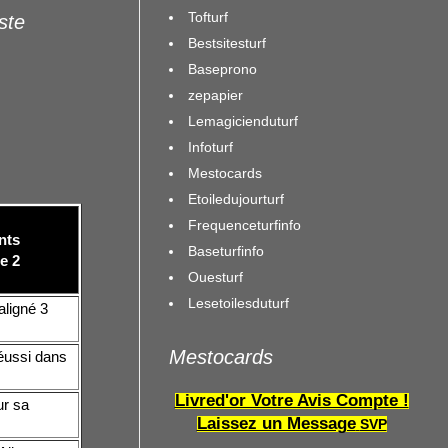
Tofturf
iste
Bestsitesturf
Baseprono
zepapier
Lemagicienduturf
Infoturf
Mestocards
Etoiledujourturf
Frequenceturfinfo
nts
Baseturfinfo
se 2
Ouesturf
Lesetoilesduturf
aligné 3
Mestocards
réussi dans
Livred'or Votre Avis Compte !
ur sa
Laissez un Message
SVP