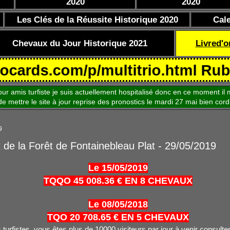
2020
2020
Les Clés de la Réussite Historique 2020
Cal
Chevaux du Jour Historique 2021
Livred'o
.com/p/multitrio.html Rubrique C
is turfiste je suis actuellement hospitalisé donc en ce moment il m
le site à jour reprise des pronostics le mardi 27 mai bien cord
9
x de la Forêt de Fontainebleau Plat - 29/05/2019
Le 15/05/2019
TQQO 45 008.36 € EN 8 CHEVAUX
Le 08/05/2018
TQO 20 708.65 € EN 5 CHEVAUX
turfistes, vous êtes plus de 10000 visiteurs par jour à venir consulter