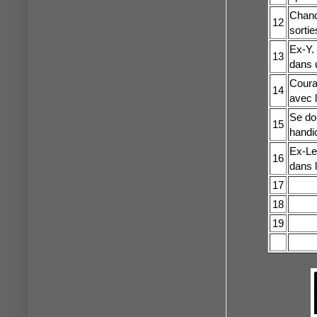
Chanc
12
sortie
Ex-Y. 
13
dans 
Coura
14
avec 
Se do
15
handi
Ex-Le
16
dans l
17
18
19
20