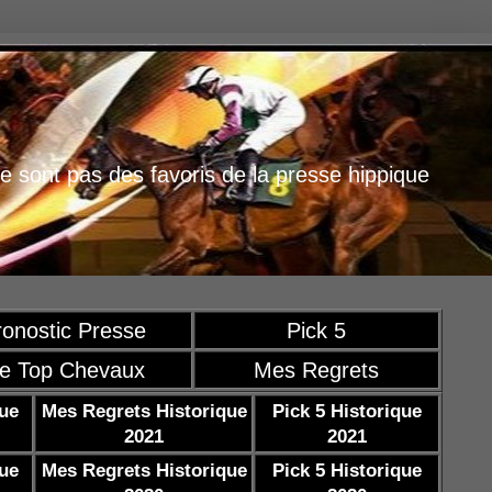
e sont pas des favoris de la presse hippique
ronostic Presse
Pick 5
e Top Chevaux
Mes Regrets
que
Mes Regrets Historique
Pick 5 Historique
2021
2021
que
Mes Regrets Historique
Pick 5 Historique