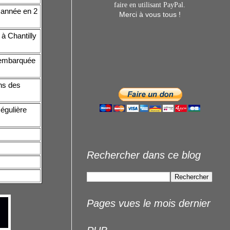
faire en utilisant
PayPal.
e année en 2
Merci à vous tous !
 à Chantilly
 embarquée
ns des
égulière
Rechercher dans ce blog
Pages vues le mois dernier