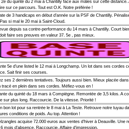
 2e du quinté du 2 mai à Chantilly face aux mâles sur cette distance. 
ire sur ce parcours. Tout est O.K. Notre préférée !
ate de 3 handicaps en début d’année sur la PSF de Chantilly. Pénalis
 Pas si mal le 20 mai à Saint-Cloud.
evue depuis sa contre-performance du 14 mars à Chantilly. Court bien
oit faire ses preuves en valeur 37. 5e , pas mieux.
nte 5e d’une listed le 12 mai à Longchamp. Un lot dans ses cordes ce
ce. Sait finir ses courses.
z ses 2 dernières tentatives. Toujours aussi bien. Mieux placée dans 
n tracé en plein dans ses cordes. Méfiez-vous en !
nte du quinté du 18 mars à Compiègne. Remontée de 3,5 kilos. A co
e sur plus long. Raccourcie. De la vitesse. Priorité !
n bon lot pour sa rentrée le 8 mai à La Teste. Retrouve notre tuyau d
ures conditions de poids. Au top. Attention !
lzangles acquise 72.000 euros aux ventes d’hiver à Deauville. Une r
 6 mois d’absence. Raccourcie. Affaire d’impression.