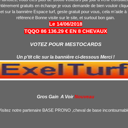
tièrement gratuits en échange je vous demande de bien vouloir clique
 et sur la bannière Espace turf, geste gratuit pour vous, cela m’aide à
référencé Bonne visite sur le site, et surtout bon gain.
Le 14/06/2018
TQQO 86 136.29 € EN 8 CHEVAUX
VOTEZ POUR MESTOCARDS
Un p'tit clic sur la bannière ci-dessous Merci !
Gros Gain A Voir
Nouveau
Visitez notre partenaire BASE PRONO ,cheval de base incontournable