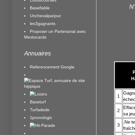
N'
Basefiable
Unchevalparjour
les3gagnants
Proposer un Partenariat avec
Mestocards
Annuaires
Referencement Google
P
H
Gagnan
1
échecs
Baseturf
Efface
Turfadede
2
sa je
1pronologic
.Ne t
3
fraîch