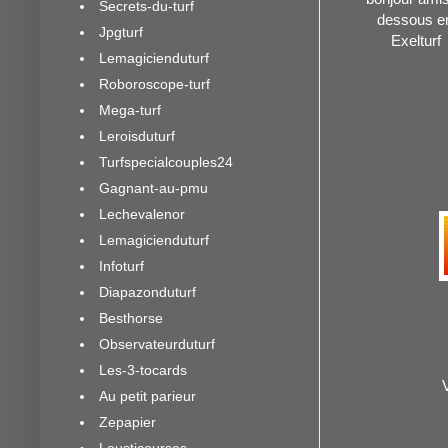
Secrets-du-turf
dessous en
Jpgturf
Exelturf
Lemagicienduturf
Roboroscope-turf
Mega-turf
Leroisduturf
Turfspecialcouples24
Gagnant-au-pmu
Lechevalenor
Lemagicienduturf
Infoturf
Diapazonduturf
Besthorse
Observateurduturf
Les-3-tocards
Au petit parieur
Zepapier
Lousticourses