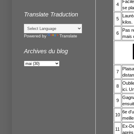
Facile
4
se pla
Translate Traduction
Lauré
5
kilos.
Pas r
6
Powered by
Translate
mais d
Archives du blog
Plaisa
7
distan
Oublie
8
ici. U
Gagna
9
ensuit
6e d’u
10
meille
Ex-De
11
après