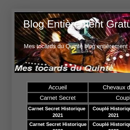
Blog Entièrement Grat
Mes tocards du Quinté blog entièrement g
Accueil
Chevaux d
Carnet Secret
Coup
Carnet Secret Historique
Couplé Historiq
2021
2021
Carnet Secret Historique
Couplé Historiq