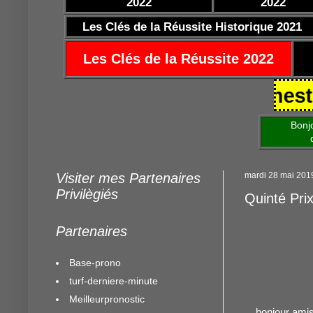
2022
2022
Les Clés de la Réussite Historique 2021
Les Clés de la Réussite 2022
/10/2021 https://www.mestocards
Bonjour am
de mettre 
Visiter mes Partenaires
mardi 28 mai 201
Privilègiés
Quinté Pri
Partenaires
Base-prono
turf-derniere-minute
Meilleurpronostic
bonjour amis 