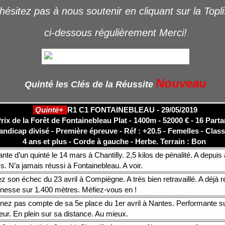
hésitez pas à nous soutenir en cliquant sur la Topl
ci-dessous régulièrement Merci!
Nouveau
Quinté les Clés de la Réussite
Quinté+
R1 C1 FONTAINEBLEAU - 29/05/2019
rix de la Forêt de Fontainebleau Plat - 1400m - 52000 € - 16 Parta
andicap divisé - Première épreuve - Réf : +20.5 - Femelles - Clas
4 ans et plus - Corde à gauche - Herbe.
Terrain : Bon
te d’un quinté le 14 mars à Chantilly. 2,5 kilos de pénalité. A depuis 
. N’a jamais réussi à Fontainebleau. A voir.
z son échec du 23 avril à Compiègne. A très bien retravaillé. A déjà 
unesse sur 1.400 mètres. Méfiez-vous en !
enez pas compte de sa 5e place du 1er avril à Nantes. Performante s
eur. En plein sur sa distance. Au mieux.