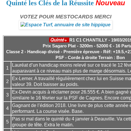
Nouveau
Quinté les Clés de la Réussite
VOTEZ POUR MESTOCARDS MERCI
Quinté+
R1 C1 CHANTILLY - 19/03/201
Prix Sagaro Plat - 3200m - 52000 € - 16 Part
Classe 2 - Handicap divisé - Première épreuve - Réf: +19.5,+21
PSF - Corde à droite
Terrain : Bon
Lauréat d’un handicap moins relevé sur ce tracé le 12 févri
1
auparavant à ce niveau mais plus de marge désormais. Le
Ex-Lerner. A travaillé régulièrement chez lui en Suisse m
2
valeur 39. Doit baisser au poids.
Ex-Devin acquis à réclamer pour 26.555 €. A bien gagné
3
similaire le 16 février sur la PSF de Cagnes. Encore compé
Gagnant de l’édition 2018. Une livre de plus cette année e
4
performant. La course visée. Base.
Pas si mal dans le quinté du 4 janvier à Deauville. Va cette
5
groupe de tête. Extra le matin.