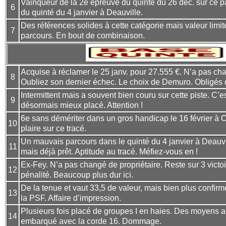
Vainqueur de la 2e épreuve du quinté du 26 déc. sur ce p
6
du quinté du 4 janvier à Deauville.
Des références solides à cette catégorie mais valeur limit
7
parcours. En bout de combinaison.
Acquise à réclamer le 25 janv. pour 27.555 €. N’a pas cha
8
Oubliez son dernier échec. Le choix de Demuro. Obligés d
Intermittent mais a souvent bien couru sur cette piste. C’
9
désormais mieux placé. Attention !
6e sans démériter dans un gros handicap le 16 février à C
10
plaire sur ce tracé.
Un mauvais parcours dans le quinté du 4 janvier à Deauvi
11
mais déjà prêt. Aptitude au tracé. Méfiez-vous en !
Ex-Fey. N’a pas changé de propriétaire. Reste sur 3 victoi
12
pénalité. Beaucoup plus dur ici.
De la tenue et vaut 33,5 de valeur, mais bien plus confirm
13
la PSF. Affaire d’impression.
Plusieurs fois placé de groupes I en haies. Des moyens a
14
embarqué avec la corde 16. Dommage.