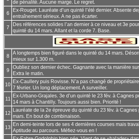
de pénalité. Aucune marge. Le regret.
Ex-Rouget. Lauréate d’un quinté l’été dernier. Absente d
6
entraînement sérieux. A ne pas écarter.
Des références solides l’an dernier à ce niveau et 3e pour
7
quinté du 14 mars. Allant et la corde 7. Base.
A longtemps bien figuré dans le quinté du 14 mars. Désor
8
mieux sur 1.300 m.
Oubliez son dernier échec. Gagnante avec la manière sur c
9
Extra le matin.
Ex-Caullery puis Rovisse. N’a pas changé de propriétaire.
10
7 février. Un long déplacement. A surveiller.
Ex-Urbano-Grajales. 3e d’un quinté le 23 fév. à Cagnes p
11
14 mars à Chantilly. Toujours aussi bien. Priorité !
Lauréate de la 2e épreuve du quinté du 23 fév. à Cagnes 
12
mars. En bout de combinaison.
En demi-teinte lors de ses 4 dernières courses mais travail
13
Aptitude au parcours. Méfiez-vous en !
Ex-Fabre-Godolphin bien née. Vient de se «balader» dans 