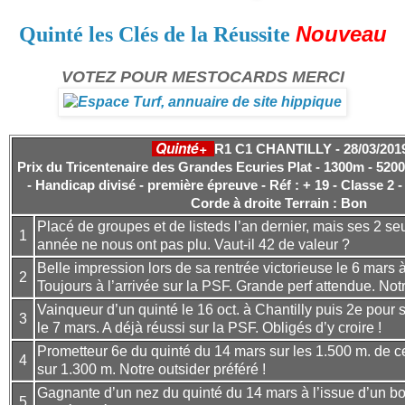
Nouveau
Quinté les Clés de la Réussite
VOTEZ POUR MESTOCARDS MERCI
Quinté+
R1 C1 CHANTILLY - 28/03/201
Prix du Tricentenaire des Grandes Ecuries Plat - 1300m - 5200
- Handicap divisé - première épreuve - Réf : + 19 - Classe 2 - 
Corde à droite
Terrain : Bon
Placé de groupes et de listeds l’an dernier, mais ses 2 se
1
année ne nous ont pas plu. Vaut-il 42 de valeur ?
Belle impression lors de sa rentrée victorieuse le 6 mar
2
Toujours à l’arrivée sur la PSF. Grande perf attendue. Not
Vainqueur d’un quinté le 16 oct. à Chantilly puis 2e pour 
3
le 7 mars. A déjà réussi sur la PSF. Obligés d’y croire !
Prometteur 6e du quinté du 14 mars sur les 1.500 m. de ce
4
sur 1.300 m. Notre outsider préféré !
Gagnante d’un nez du quinté du 14 mars à l’issue d’un bo
5