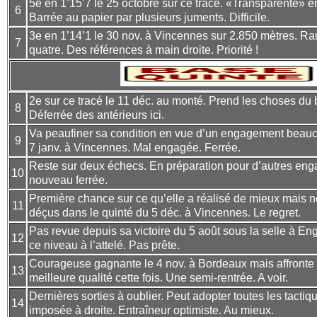
5e en 1’15’7 le 25 octobre sur ce tracé. «Transparente» e
6
Barrée au papier par plusieurs juments. Difficile.
3e en 1’14’1 le 30 nov. à Vincennes sur 2.850 mètres. R
7
quatre. Des références à main droite. Priorité !
2e sur ce tracé le 11 déc. au monté. Prend les choses du b
8
Déferrée des antérieurs ici.
Va peaufiner sa condition en vue d’un engagement beauc
9
7 janv. à Vincennes. Mal engagée. Ferrée.
Reste sur deux échecs. En préparation pour d’autres en
10
nouveau ferrée.
Première chance sur ce qu’elle a réalisé de mieux mais
11
déçus dans le quinté du 5 déc. à Vincennes. Le regret.
Pas revue depuis sa victoire du 5 août sous la selle à En
12
ce niveau à l’attelé. Pas prête.
Courageuse gagnante le 4 nov. à Bordeaux mais affronte
13
meilleure qualité cette fois. Une semi-rentrée. A voir.
Dernières sorties à oublier. Peut adopter toutes les tactiq
14
imposée à droite. Entraîneur optimiste. Au mieux.