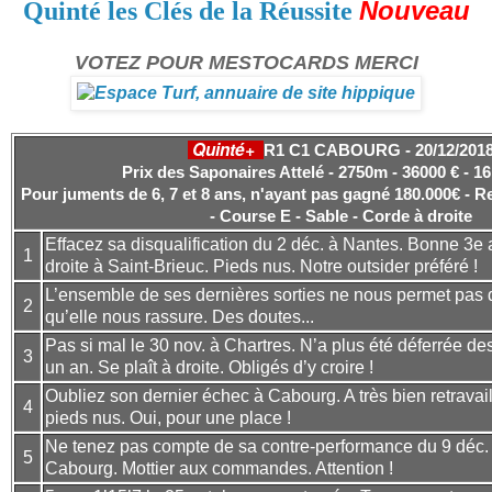
Nouveau
Quinté les Clés de la Réussite
VOTEZ POUR MESTOCARDS MERCI
Quinté+
R1 C1 CABOURG - 20/12/201
Prix des Saponaires Attelé - 2750m - 36000 € - 16
Pour juments de 6, 7 et 8 ans, n'ayant pas gagné 180.000€ - R
- Course E - Sable - Corde à droite
Effacez sa disqualification du 2 déc. à Nantes. Bonne 3e
1
droite à Saint-Brieuc. Pieds nus. Notre outsider préféré !
L’ensemble de ses dernières sorties ne nous permet pas de l
2
qu’elle nous rassure. Des doutes...
Pas si mal le 30 nov. à Chartres. N’a plus été déferrée de
3
un an. Se plaît à droite. Obligés d’y croire !
Oubliez son dernier échec à Cabourg. A très bien retravai
4
pieds nus. Oui, pour une place !
Ne tenez pas compte de sa contre-performance du 9 déc. 
5
Cabourg. Mottier aux commandes. Attention !