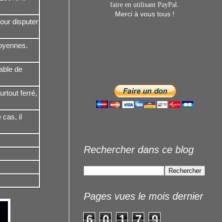
faire en utilisant
PayPal.
Merci à vous tous !
our disputer
moyennes.
pable de
rtout ferré,
 cas, il
Rechercher dans ce blog
Pages vues le mois dernier
6
0
1
7
9