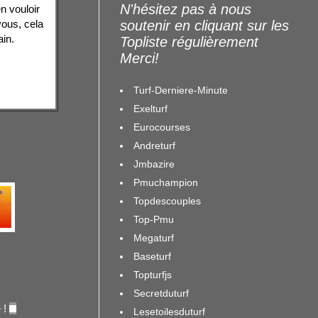
N'hésitez pas à nous
n vouloir
vous, cela
soutenir en cliquant sur les
ain.
Topliste régulièrement
Merci!
Turf-Derniere-Minute
Exelturf
Eurocourses
Andreturf
Jmbazire
Pmuchampion
Topdescouples
Top-Pmu
Megaturf
Baseturf
Topturfjs
Secretduturf
 !
Lesetoilesduturf