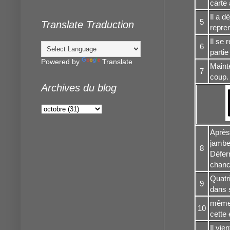
carte 
Il a d
5
Translate Traduction
repre
Il se 
6
partie
Powered by
Translate
Mainte
7
coup.
Archives du blog
Après 
jambes
8
Déferr
chanc
Quatri
9
dans 
même 
10
cette
Il vie