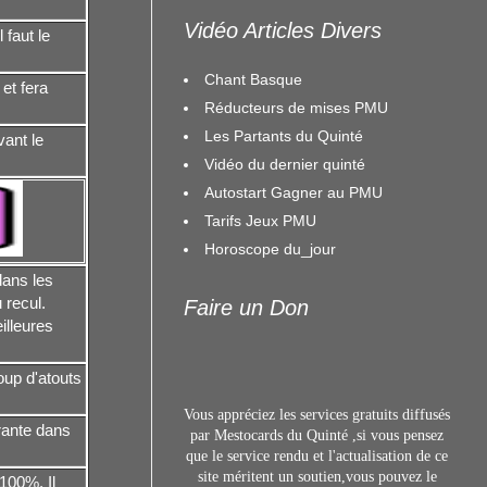
Vidéo Articles Divers
 faut le
Chant Basque
 et fera
Réducteurs de mises PMU
Les Partants du Quinté
vant le
Vidéo du dernier quinté
Autostart Gagner au PMU
Tarifs Jeux PMU
Horoscope du_jour
dans les
 recul.
Faire un Don
illeures
oup d'atouts
Vous appréciez les services gratuits diffusés
rante dans
par Mestocards du Quinté ,si vous pensez
que le service rendu et l'actualisation de ce
site méritent un s
outien,vous pouvez le
 100%. Il