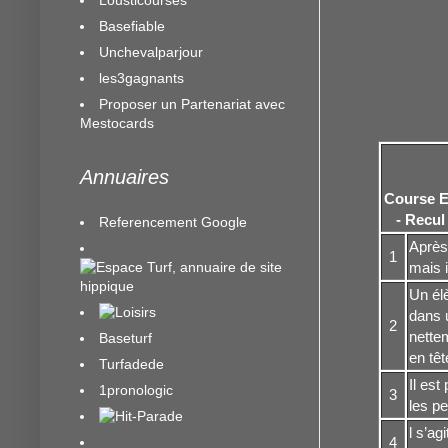
Basefiable
Unchevalparjour
les3gagnants
Proposer un Partenariat avec
Mestocards
Annuaires
Course E
- Recul
Referencement Google
Après 
1
mais i
Un élè
dans 
2
nettem
Baseturf
en têt
Turfadede
Il est
1pronologic
3
les pe
l s’ag
4