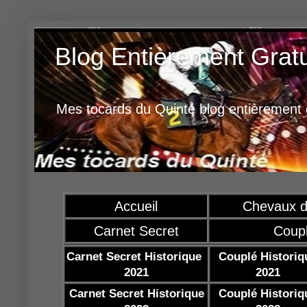
Blog Entièrement Grat
Mes tocards du Quinté blog entièrement g
Accueil
Chevaux d
Carnet Secret
Coup
Carnet Secret Historique
Couplé Historiq
2021
2021
Carnet Secret Historique
Couplé Historiq