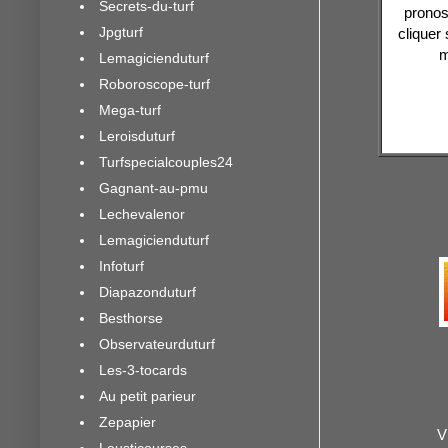
Secrets-du-turf
pronos
Jpgturf
cliquer 
m
Lemagicienduturf
Roboroscope-turf
Mega-turf
Leroisduturf
Turfspecialcouples24
Gagnant-au-pmu
Lechevalenor
Lemagicienduturf
Infoturf
Diapazonduturf
Besthorse
Observateurduturf
Les-3-tocards
Au petit parieur
Zepapier
V
Lousticourses