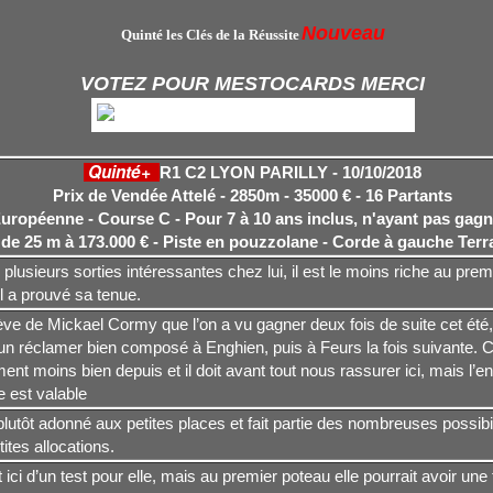
Nouveau
Quinté les Clés de la Réussite
VOTEZ POUR MESTOCARDS MERCI
Quinté+
R1 C2 LYON PARILLY - 10/10/2018
Prix de Vendée Attelé - 2850m - 35000 € - 16 Partants
uropéenne - Course C - Pour 7 à 10 ans inclus, n'ayant pas gagn
 de 25 m à 173.000 € - Piste en pouzzolane - Corde à gauche
Terr
plusieurs sorties intéressantes chez lui, il est le moins riche au prem
l a prouvé sa tenue.
ve de Mickael Cormy que l’on a vu gagner deux fois de suite cet été,
un réclamer bien composé à Enghien, puis à Feurs la fois suivante. C
ent moins bien depuis et il doit avant tout nous rassurer ici, mais l
e est valable
 plutôt adonné aux petites places et fait partie des nombreuses possibi
tites allocations.
it ici d’un test pour elle, mais au premier poteau elle pourrait avoir une 