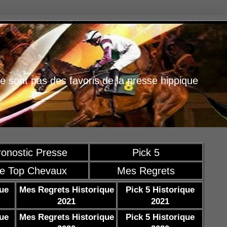
e sont pas des favoris de la presse hippique
ronostic Presse
Pick 5
e Top Chevaux
Mes Regrets
que
Mes Regrets Historique
Pick 5 Historique
2021
2021
que
Mes Regrets Historique
Pick 5 Historique