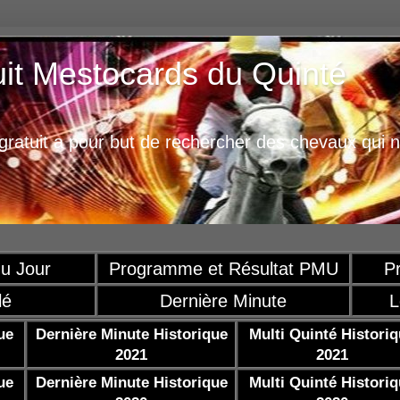
uit Mestocards du Quinté
ratuit a pour but de rechercher des chevaux qui n
u Jour
Programme et Résultat PMU
P
lé
Dernière Minute
L
ue
Dernière Minute Historique
Multi Quinté Histori
2021
2021
ue
Dernière Minute Historique
Multi Quinté Histori