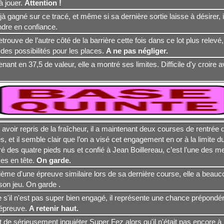
à jouer.
Attention !
éjà gagné sur ce tracé, et même si sa dernière sortie laisse à désirer, il
ndre en confiance.
retrouve de l’autre côté de la barrière cette fois dans ce lot plus relevé,
 des possibilités pour les places.
A ne pas négliger.
nant en 37,5 de valeur, elle a montré ses limites. Difficile d'y croire a
avoir repris de la fraîcheur, il a maintenant deux courses de rentrée 
, et il semble clair que l’on a visé cet engagement en or à la limite du
é des quatre pieds nus et confié à Jean Boillereau, c’est l’une des me
es en tête.
On garde.
ème d'une épreuve similaire lors de sa dernière course, elle a beauc
son jeu. On garde .
s'il n'est pas super bien engagé, il représente une chance prépondé
 épreuve.
A retenir haut.
nt de sérieusement inquiéter Super Fez alors qu'il n'était pas encore à