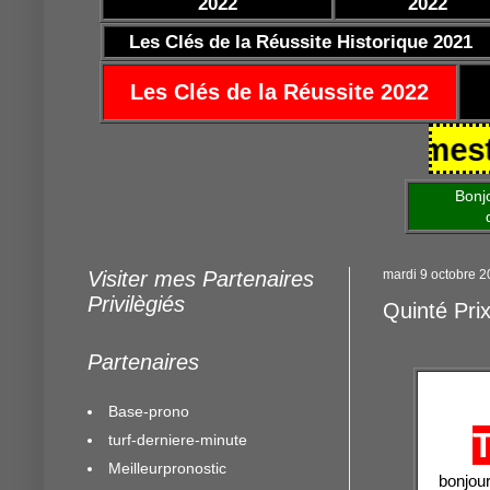
2022
2022
Les Clés de la Réussite Historique 2021
Les Clés de la Réussite 2022
5/10/2021 https://www.mestocard
Bonjour am
de mettre 
Visiter mes Partenaires
mardi 9 octobre 
Privilègiés
Quinté Pri
Partenaires
Base-prono
turf-derniere-minute
Meilleurpronostic
bonjour