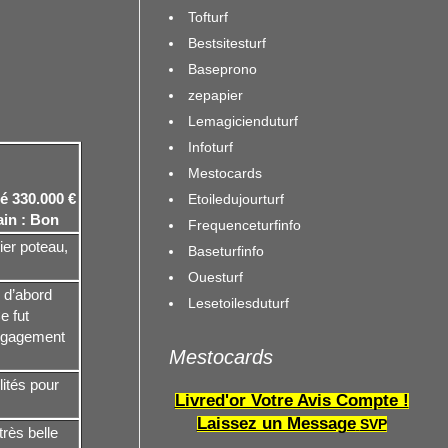
Tofturf
Bestsitesturf
Baseprono
zepapier
Lemagicienduturf
Infoturf
Mestocards
é 330.000 €
Etoiledujourturf
ain : Bon
Frequenceturfinfo
ier poteau,
Baseturfinfo
Ouesturf
 d’abord
Lesetoilesduturf
e fut
’engagement
Mestocards
lités pour
Livred'or Votre Avis Compte !
Laissez un Message
SVP
très belle