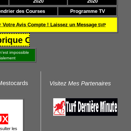
2020
2020
endrier des Courses
Programme TV
r Votre Avis Compte ! Laissez un Message
SVP
Coef de réussite TQOQD 24 282.77
'est impossible
ialement
 Mestocards
Visitez Mes Partenaires
UX
sulter les