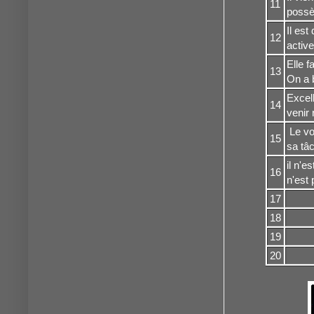
11
possè
Il est
12
active
Elle 
13
On a b
Excell
14
venir 
Le voi
15
sa tâ
il n'e
16
n'est 
17
18
19
20