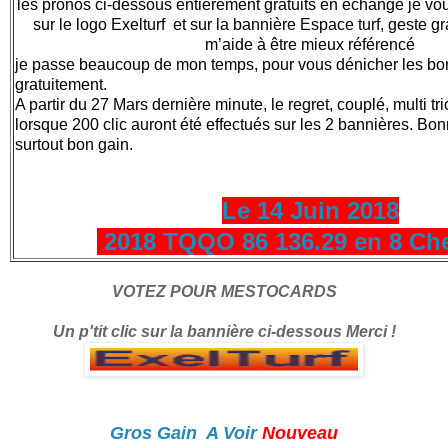
les pronos ci-dessous entièrement gratuits en échange je v
sur le logo Exelturf et sur la bannière Espace turf, geste gr
m’aide à être mieux référencé
je passe beaucoup de mon temps, pour vous dénicher les bonne
gratuitement.
A partir du 27 Mars dernière minute, le regret, couplé, multi tri
lorsque 200 clic auront été effectués sur les 2 bannières. Bonne
surtout bon gain.
Le 14 Juin 2018
2018 TQQO 86 136.29 en 8 Ch
VOTEZ POUR MESTOCARDS
Un p'tit clic sur la bannière ci-dessous Merci !
Gros Gain A Voir
Nouveau