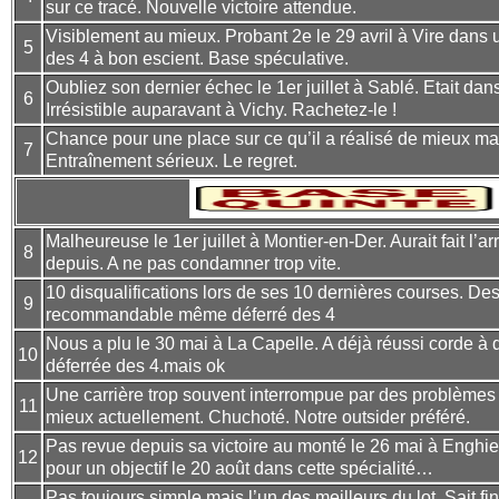
sur ce tracé. Nouvelle victoire attendue.
Visiblement au mieux. Probant 2e le 29 avril à Vire dans u
5
des 4 à bon escient. Base spéculative.
Oubliez son dernier échec le 1er juillet à Sablé. Etait dan
6
Irrésistible auparavant à Vichy. Rachetez-le !
Chance pour une place sur ce qu’il a réalisé de mieux mais
7
Entraînement sérieux. Le regret.
Malheureuse le 1er juillet à Montier-en-Der. Aurait fait l’a
8
depuis. A ne pas condamner trop vite.
10 disqualifications lors de ses 10 dernières courses. De
9
recommandable même déferré des 4
Nous a plu le 30 mai à La Capelle. A déjà réussi corde à 
10
déferrée des 4.mais ok
Une carrière trop souvent interrompue par des problèmes
11
mieux actuellement. Chuchoté. Notre outsider préféré.
Pas revue depuis sa victoire au monté le 26 mai à Enghie
12
pour un objectif le 20 août dans cette spécialité…
Pas toujours simple mais l’un des meilleurs du lot. Sait fi