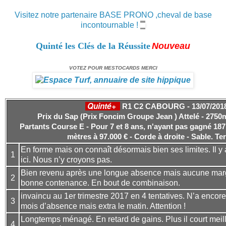
Visitez notre partenaire BASE PRONO ,cheval de base
incontournable !
Quinté les Clés de la Réussite
Nouveau
VOTEZ POUR MESTOCARDS MERCI
Quinté+
R1 C2 CABOURG - 13/07/201
Prix du Sap (Prix Foncim Groupe Jean ) Attelé - 2750m
Partants
Course E - Pour 7 et 8 ans, n'ayant pas gagné 187
mètres à 97.000 € - Corde à droite - Sable.
Ter
En forme mais on connaît désormais bien ses limites. Il y 
1
ici. Nous n’y croyons pas.
Bien revenu après une longue absence mais aucune marg
2
bonne contenance. En bout de combinaison.
invaincu au 1er trimestre 2017 en 4 tentatives. N’a encor
3
mois d’absence mais extra le matin. Attention !
Longtemps ménagé. En retard de gains. Plus il court meille
4