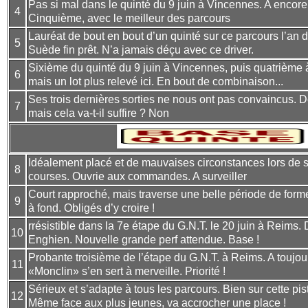
Pas si mal dans le quinté du 9 juin à Vincennes. A encore
4
Cinquième, avec le meilleur des parcours
Lauréat de bout en bout d’un quinté sur ce parcours l’an d
5
Suède fin prêt. N’a jamais déçu avec ce driver.
Sixième du quinté du 9 juin à Vincennes, puis quatrième à
6
mais un lot plus relevé ici. En bout de combinaison...
Ses trois dernières sorties ne nous ont pas convaincus. 
7
mais cela va-t-il suffire ? Non
Idéalement placé et de mauvaises circonstances lors de 
8
courses. Ouvrie aux commandes. A surveiller
Court rapproché, mais traverse une belle période de form
9
à fond. Obligés d’y croire !
rrésistible dans la 7e étape du G.N.T. le 20 juin à Reims.
10
Enghien. Nouvelle grande perf attendue. Base !
Probante troisième de l’étape du G.N.T. à Reims. A toujou
11
«Monclin» s’en sert à merveille. Priorité !
Sérieux et s’adapte à tous les parcours. Bien sur cette pi
12
Même face aux plus jeunes, va accrocher une place !