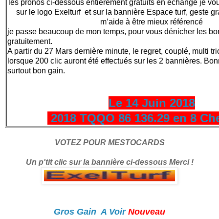
les pronos ci-dessous entièrement gratuits en échange je v
sur le logo Exelturf et sur la bannière Espace turf, geste gr
m’aide à être mieux référencé
je passe beaucoup de mon temps, pour vous dénicher les bonne
gratuitement.
A partir du 27 Mars dernière minute, le regret, couplé, multi tri
lorsque 200 clic auront été effectués sur les 2 bannières. Bonne
surtout bon gain.
Le 14 Juin 2018
2018 TQQO 86 136.29 en 8 Ch
VOTEZ POUR MESTOCARDS
Un p'tit clic sur la bannière ci-dessous Merci !
Gros Gain A Voir
Nouveau