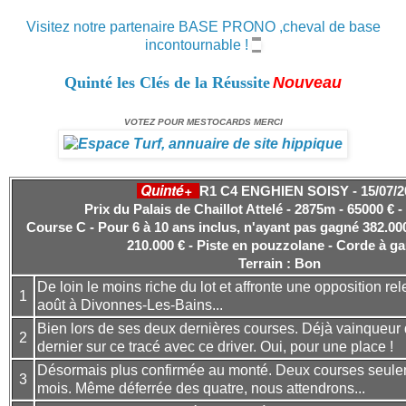
Visitez notre partenaire BASE PRONO ,cheval de base
incontournable !
Quinté les Clés de la Réussite
Nouveau
VOTEZ POUR MESTOCARDS MERCI
Quinté+
R1 C4 ENGHIEN SOISY - 15/07/2
Prix du Palais de Chaillot Attelé - 2875m - 65000 € -
Course C - Pour 6 à 10 ans inclus, n'ayant pas gagné 382.000
210.000 € - Piste en pouzzolane - Corde à g
Terrain : Bon
De loin le moins riche du lot et affronte une opposition re
1
août à Divonnes-Les-Bains...
Bien lors de ses deux dernières courses. Déjà vainqueur d
2
dernier sur ce tracé avec ce driver. Oui, pour une place !
Désormais plus confirmée au monté. Deux courses seule
3
mois. Même déferrée des quatre, nous attendrons...