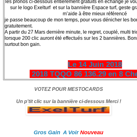
les pronos ci-dessous entièrement gratuits en échange je v
sur le logo Exelturf et sur la bannière Espace turf, geste gr
m’aide à être mieux référencé
je passe beaucoup de mon temps, pour vous dénicher les bonne
gratuitement.
A partir du 27 Mars dernière minute, le regret, couplé, multi tri
lorsque 200 clic auront été effectués sur les 2 bannières. Bonne
surtout bon gain.
Le 14 Juin 2018
2018 TQQO 86 136.29 en 8 Ch
VOTEZ POUR MESTOCARDS
Un p'tit clic sur la bannière ci-dessous Merci !
Gros Gain A Voir
Nouveau