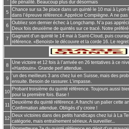
de pénalité. Beaucoup plus dur désormais
Chance sur sa 3e place dans un quinté le 10 mai à Lyon-P
5
dans l’épreuve référence. Apprécie Compiègne. A ne pas 
Oubliez son dernier échec à Longchamp. N’a pas apprécié l
6
Deux fois deuxième de quintés sur ce tracé. Notre préféré 
Gagnant d’un quinté le 14 mai à Saint-Cloud, puis coura
7
référence. «Benoist» le découvre et la corde 16. Le regret
Une victoire et 12 fois à l’arrivée en 26 tentatives à ce ni
8
«Hardouin». Grande perf attendue.
’un des meilleurs 3 ans chez lui en Suisse, mais des pro
9
ensuite. Besoin de rassurer. L’impasse.
Probant troisième du quinté référence. Toujours aussi bie
10
pour la première fois. Base !
Deuxième du quinté référence. A franchi un palier cette a
11
Confirmation attendue. Obligés d’y croire !
Deux victoires dans des petits handicaps chez lui à La T
12
catégorie, mais entraînement sérieux. A surveiller...
Prometteuse 7e du quinté référence en dépit d’un mauvai