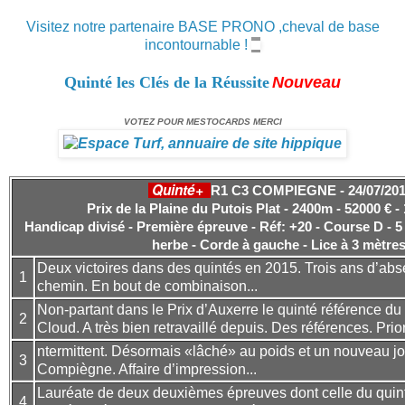
Visitez notre partenaire BASE PRONO ,cheval de base
incontournable !
Quinté les Clés de la Réussite
Nouveau
VOTEZ POUR MESTOCARDS MERCI
Quinté+
R1 C3 COMPIEGNE - 24/07/20
Prix de la Plaine du Putois Plat - 2400m - 52000 € -
Handicap divisé - Première épreuve - Réf: +20 - Course D - 5 
herbe - Corde à gauche - Lice à 3 mètre
Deux victoires dans des quintés en 2015. Trois ans d’abs
1
chemin. En bout de combinaison...
Non-partant dans le Prix d’Auxerre le quinté référence du 1
2
Cloud. A très bien retravaillé depuis. Des références. Prior
ntermittent. Désormais «lâché» au poids et un nouveau j
3
Compiègne. Affaire d’impression...
Lauréate de deux deuxièmes épreuves dont celle du quinté
4