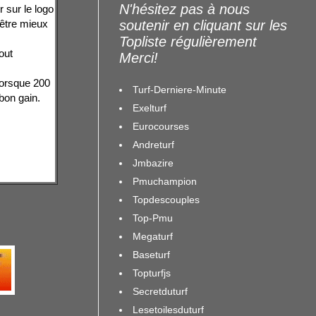
N'hésitez pas à nous
 sur le logo
 être mieux
soutenir en cliquant sur les
Topliste régulièrement
out
Merci!
 lorsque 200
Turf-Derniere-Minute
 bon gain.
Exelturf
Eurocourses
Andreturf
Jmbazire
Pmuchampion
Topdescouples
Top-Pmu
Megaturf
Baseturf
Topturfjs
Secretduturf
Lesetoilesduturf