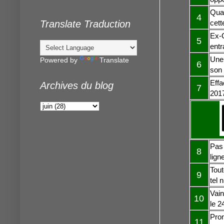
Quat
4
cett
Translate Traduction
Ex-G
5
entr
Une 
Powered by
Translate
6
son 
Effa
Archives du blog
7
2017
Pas 
8
lign
Tout
9
tel
Vain
10
le 2
Prom
11