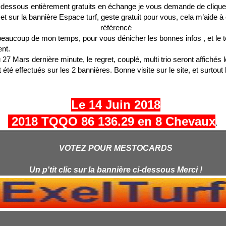
-dessous entièrement gratuits en échange je vous demande de cliquer
 et sur la bannière Espace turf, geste gratuit pour vous, cela m’aide à
référencé
beaucoup de mon temps, pour vous dénicher les bonnes infos , et le t
nt.
u 27 Mars dernière minute, le regret, couplé, multi trio seront affichés
t été effectués sur les 2 bannières. Bonne visite sur le site, et surtout
Le 14 Juin 2018
2018 TQQO 86 136.29 en 8 Chevaux
.
VOTEZ POUR MESTOCARDS
Un p'tit clic sur la bannière ci-dessous Merci !