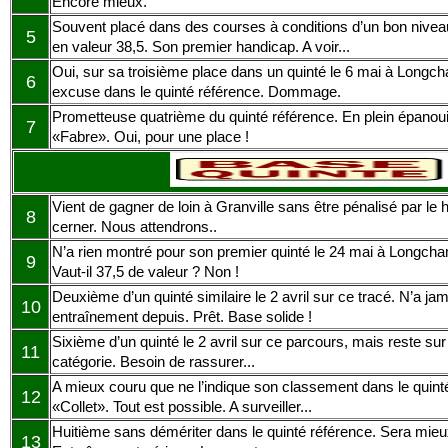
Encore mieux.
Souvent placé dans des courses à conditions d’un bon nive
5
en valeur 38,5. Son premier handicap. A voir...
Oui, sur sa troisième place dans un quinté le 6 mai à Long
6
excuse dans le quinté référence. Dommage.
Prometteuse quatrième du quinté référence. En plein épanou
7
«Fabre». Oui, pour une place !
Vient de gagner de loin à Granville sans être pénalisé par le h
8
cerner. Nous attendrons..
N’a rien montré pour son premier quinté le 24 mai à Longch
9
Vaut-il 37,5 de valeur ? Non !
Deuxième d’un quinté similaire le 2 avril sur ce tracé. N’a ja
10
entraînement depuis. Prêt. Base solide !
Sixième d’un quinté le 2 avril sur ce parcours, mais reste s
11
catégorie. Besoin de rassurer...
A mieux couru que ne l’indique son classement dans le quinté
12
«Collet». Tout est possible. A surveiller...
Huitième sans démériter dans le quinté référence. Sera mieu
13