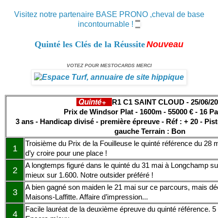
Visitez notre partenaire BASE PRONO ,cheval de base
incontournable !
Quinté les Clés de la Réussite
Nouveau
VOTEZ POUR MESTOCARDS MERCI
Quinté+
R1 C1 SAINT CLOUD - 25/06/20
Prix de Windsor Plat - 1600m - 55000 € - 16 Pa
3 ans - Handicap divisé - première épreuve - Réf : + 20 - Pis
gauche
Terrain : Bon
Troisième du Prix de la Fouilleuse le quinté référence du 28 
1
d’y croire pour une place !
A longtemps figuré dans le quinté du 31 mai à Longchamp su
2
mieux sur 1.600. Notre outsider préféré !
A bien gagné son maiden le 21 mai sur ce parcours, mais dé
3
Maisons-Laffitte. Affaire d’impression...
Facile lauréat de la deuxième épreuve du quinté référence. 5 k
4