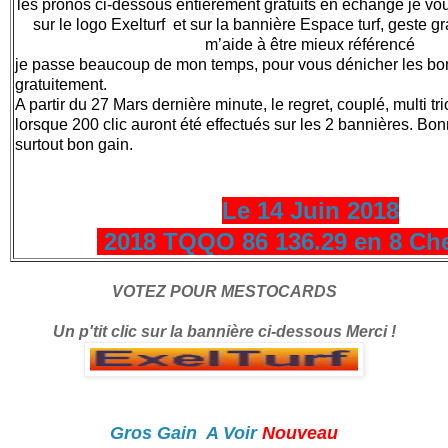
les pronos ci-dessous entièrement gratuits en échange je v
sur le logo Exelturf et sur la bannière Espace turf, geste gr
m’aide à être mieux référencé
je passe beaucoup de mon temps, pour vous dénicher les bonne
gratuitement.
A partir du 27 Mars dernière minute, le regret, couplé, multi tri
lorsque 200 clic auront été effectués sur les 2 bannières. Bonne
surtout bon gain.
Le 14 Juin 2018
2018 TQQO 86 136.29 en 8 Ch
VOTEZ POUR MESTOCARDS
Un p'tit clic sur la bannière ci-dessous Merci !
Gros Gain A Voir
Nouveau