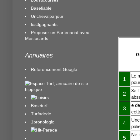
Basefiable
Unchevalparjour
les3gagnants
Proposer un Partenariat avec
Mestocards
G
Annuaires
Referencement Google
Le m
1
pour
3e l
2
abse
e de
Baseturf
3
cett
Turfadede
Une 
1pronologic
4
pali
Ne n
5