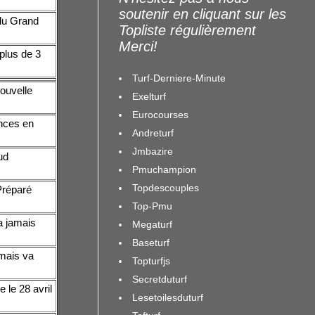
soutenir en cliquant sur les
 du Grand
Topliste régulièrement
Merci!
plus de 3
Turf-Derniere-Minute
Nouvelle
Exelturf
Eurocourses
nces en
Andreturf
Jmbazire
ud
Pmuchampion
Topdescouples
Préparé
Top-Pmu
a jamais
Megaturf
Baseturf
 mais va
Topturfjs
Secretduturf
 le 28 avril
Lesetoilesduturf