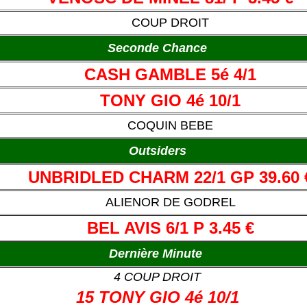
COUP DROIT
Seconde Chance
CASH GAMBLE 5é 4/1
TONY GIO 4é 10/1
COQUIN BEBE
Outsiders
UNBRIDLED CHARM 22/1 GP 39.60 
ALIENOR DE GODREL
BEL AVIS 6/1 P 3.45 €
Dernière Minute
4 COUP DROIT
15 TONY GIO 4é 10/1