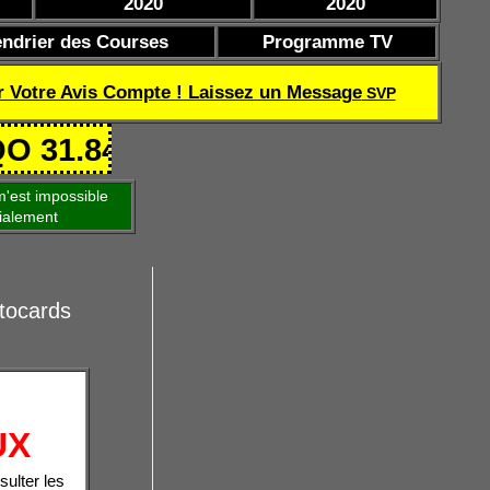
2020
2020
endrier des Courses
Programme TV
r Votre Avis Compte ! Laissez un Message
SVP
846.93 € en 7 ch ---- Quinté Pri
'est impossible
ialement
tocards
UX
sulter les