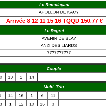
Le Remplaçant
APOLLON DE KACY
Arrivée 8 12 11 15 16 TQQD 150.77 €
Le Regret
AVENIR DE BLAY
ANZI DES LIARDS
??????????
Couplé
0
13
1
14
Multi Trio
4
14
16
1
6
11
3
1
12
10
16
3