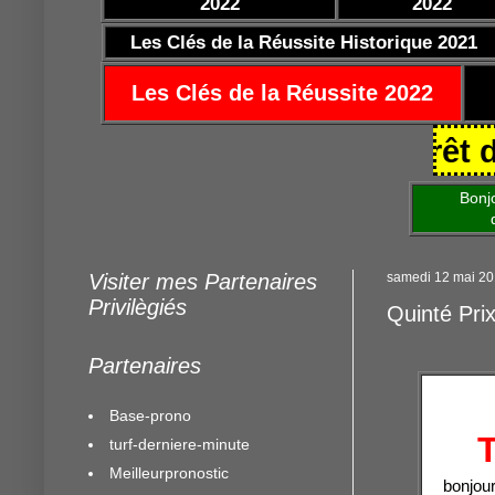
2022
2022
Les Clés de la Réussite Historique 2021
Les Clés de la Réussite 2022
Quinté Prix de la Forêt de Chant
Bonjour am
de mettre 
Visiter mes Partenaires
samedi 12 mai 2
Privilègiés
Quinté Pri
Partenaires
Base-prono
turf-derniere-minute
Meilleurpronostic
bonjour