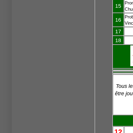
Prom
15
Chu
Prob
16
Vinc
17
18
Tous le
être jo
12