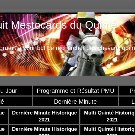
uit Mestocards du Quinté
ratuit a pour but de rechercher des chevaux qui n
u Jour
Programme et Résultat PMU
P
lé
Dernière Minute
L
ue
Dernière Minute Historique
Multi Quinté Histori
2021
2021
ue
Dernière Minute Historique
Multi Quinté Histori