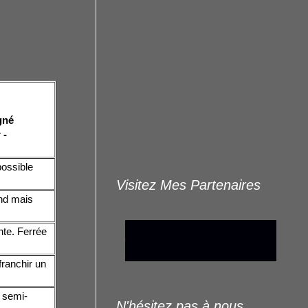
agné
 -
ossible
Visitez Mes Partenaires
ond mais
nte. Ferrée
franchir un
 semi-
N'hésitez pas à nous