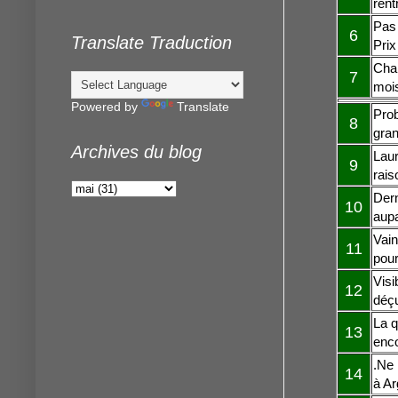
rent
Pas 
6
Translate Traduction
Prix
Chan
7
mois
Powered by
Translate
Prob
8
gran
Archives du blog
Laur
9
rais
Dern
10
aupa
Vain
11
pour
Visi
12
déçu
La q
13
enco
.Ne 
14
à Ar