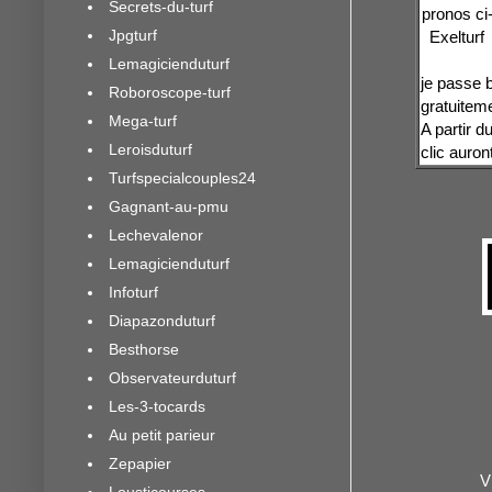
Secrets-du-turf
pronos ci
Jpgturf
Exelturf
Lemagicienduturf
je passe 
Roboroscope-turf
gratuiteme
Mega-turf
A partir d
Leroisduturf
clic auron
Turfspecialcouples24
Gagnant-au-pmu
Lechevalenor
Lemagicienduturf
Infoturf
Diapazonduturf
Besthorse
Observateurduturf
Les-3-tocards
Au petit parieur
Zepapier
V
Lousticourses