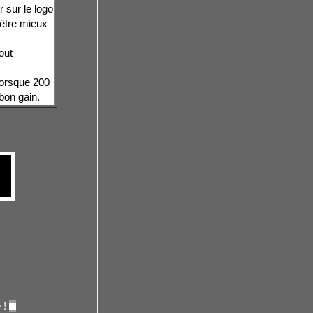
 sur le logo
 être mieux
out
 lorsque 200
t bon gain.
 !