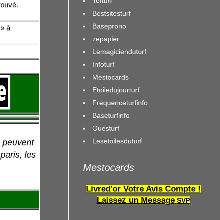
Tofturf
rouvé.
Bestsitesturf
Baseprono
s» à
zepapier
Lemagicienduturf
Infoturf
Mestocards
Etoiledujourturf
Frequenceturfinfo
Baseturfinfo
Ouesturf
Lesetoilesduturf
t peuvent
paris, les
Mestocards
Livred'or Votre Avis Compte !
Laissez un Message
SVP