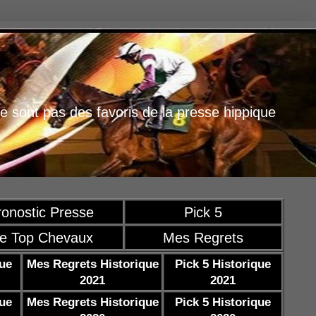
e sont pas des favoris de la presse hippique
ronostic Presse
Pick 5
e Top Chevaux
Mes Regrets
que
Mes Regrets Historique
Pick 5 Historique
2021
2021
que
Mes Regrets Historique
Pick 5 Historique