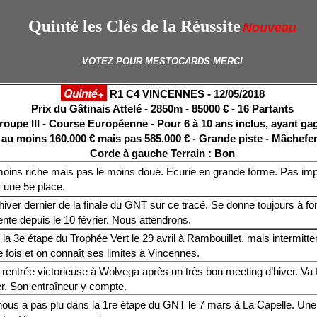
Quinté les Clés de la Réussite
Nouveau
VOTEZ POUR MESTOCARDS MERCI
Quinté+
R1 C4 VINCENNES - 12/05/2018
Prix du Gâtinais Attelé - 2850m - 85000 € - 16 Partants
roupe III - Course Européenne - Pour 6 à 10 ans inclus, ayant g
au moins 160.000 € mais pas 585.000 € - Grande piste - Mâchefer
Corde à gauche Terrain : Bon
oins riche mais pas le moins doué. Ecurie en grande forme. Pas imp
 une 5e place.
‘hiver dernier de la finale du GNT sur ce tracé. Se donne toujours à f
nte depuis le 10 février. Nous attendrons.
 la 3e étape du Trophée Vert le 29 avril à Rambouillet, mais intermitte
e fois et on connaît ses limites à Vincennes.
rentrée victorieuse à Wolvega après un très bon meeting d’hiver. Va 
er. Son entraîneur y compte.
ous a pas plu dans la 1re étape du GNT le 7 mars à La Capelle. Une