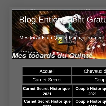
Blog Entièrement Grat
Mes tocards du Quinté blog entièrement g
Accueil
Chevaux d
Carnet Secret
Coup
Carnet Secret Historique
Couplé Historiq
2021
2021
Carnet Secret Historique
Couplé Historiq