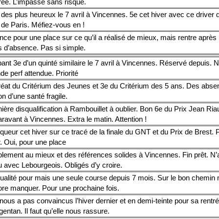
rée. L’impasse sans risque.
des plus heureux le 7 avril à Vincennes. 5e cet hiver avec ce driver
 de Paris. Méfiez-vous en !
ce pour une place sur ce qu’il a réalisé de mieux, mais rentre après 
 d’absence. Pas si simple.
ant 3e d’un quinté similaire le 7 avril à Vincennes. Réservé depuis. 
de perf attendue. Priorité
éat du Critérium des Jeunes et 3e du Critérium des 5 ans. Des abse
on d’une santé fragile.
ière disqualification à Rambouillet à oublier. Bon 6e du Prix Jean Ria
ravant à Vincennes. Extra le matin. Attention !
queur cet hiver sur ce tracé de la finale du GNT et du Prix de Brest. 
. Oui, pour une place
blement au mieux et des références solides à Vincennes. Fin prêt. N’
 avec Lebourgeois. Obligés d’y croire.
ualité pour mais une seule course depuis 7 mois. Sur le bon chemin
re manquer. Pour une prochaine fois.
nous a pas convaincus l’hiver dernier et en demi-teinte pour sa rentrée
gentan. Il faut qu’elle nous rassure.