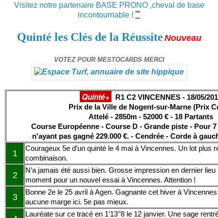
Visitez notre partenaire BASE PRONO ,cheval de base
incontournable !
Quinté les Clés de la Réussite
Nouveau
VOTEZ POUR MESTOCARDS MERCI
Quinté+
R1 C2 VINCENNES - 18/05/20
Prix de la Ville de Nogent-sur-Marne (Prix C
Attelé - 2850m - 52000 € - 18 Partants
Course Européenne - Course D - Grande piste - Pour 7 
n'ayant pas gagné 229.000 €. - Cendrée - Corde à gau
Courageux 5e d’un quinté le 4 mai à Vincennes. Un lot plus re
1
combinaison.
N’a jamais été aussi bien. Grosse impression en dernier lie
2
moment pour un nouvel essai à Vincennes. Attention !
Bonne 2e le 25 avril à Agen. Gagnante cet hiver à Vincennes
3
aucune marge ici. 5e pas mieux.
Lauréate sur ce tracé en 1’13’’8 le 12 janvier. Une sage rentré