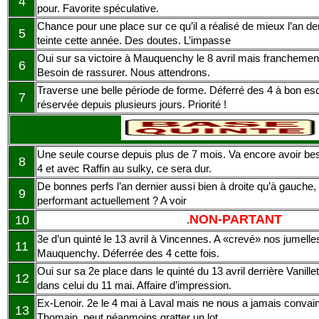
4
pour. Favorite spéculative.
Chance pour une place sur ce qu’il a réalisé de mieux l’an d
5
teinte cette année. Des doutes. L’impasse
Oui sur sa victoire à Mauquenchy le 8 avril mais franchemen
6
Besoin de rassurer. Nous attendrons.
Traverse une belle période de forme. Déferré des 4 à bon esc
7
réservée depuis plusieurs jours. Priorité !
Une seule course depuis plus de 7 mois. Va encore avoir be
8
4 et avec Raffin au sulky, ce sera dur.
De bonnes perfs l’an dernier aussi bien à droite qu’à gauche, 
9
performant actuellement ? A voir
10
NON-PARTANT
.
3e d’un quinté le 13 avril à Vincennes. A «crevé» nos jumelle
11
Mauquenchy. Déferrée des 4 cette fois.
Oui sur sa 2e place dans le quinté du 13 avril derrière Vanill
12
dans celui du 11 mai. Affaire d’impression.
Ex-Lenoir. 2e le 4 mai à Laval mais ne nous a jamais conva
13
Thomain, peut néanmoins gratter un lot