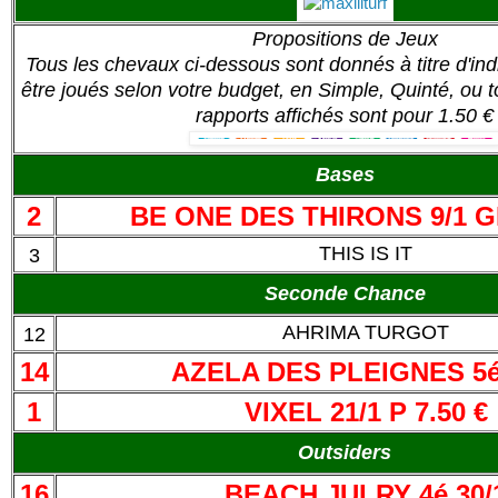
Propositions de Jeux
Tous les chevaux ci-dessous sont donnés à titre d'ind
être joués selon votre budget, en Simple, Quinté, ou to
rapports affichés sont pour 1.50 €
Bases
2
BE ONE DES THIRONS 9/1 G
THIS IS IT
3
Seconde Chance
AHRIMA TURGOT
12
14
AZELA DES PLEIGNES 5é
1
VIXEL 21/1 P 7.50 €
Outsiders
16
BEACH JULRY 4é 30/