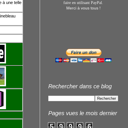
 à une telle
faire en utilisant
PayPal.
Merci à vous tous !
ainebleau
Rechercher dans ce blog
Pages vues le mois dernier
5
9
9
9
6