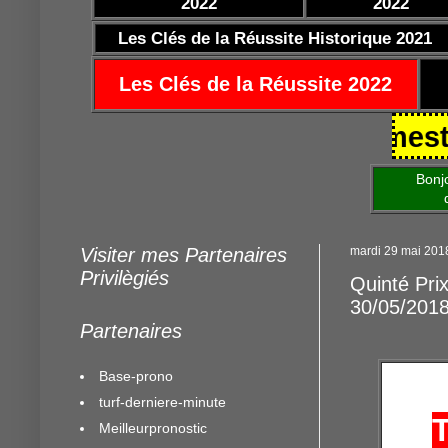
2022
2022
Les Clés de la Réussite Historique 2021
Les Clés de la Réussite 2022
5/10/2021 https://www.mestocard
Bonjour am
de mettre 
Visiter mes Partenaires
mardi 29 mai 201
Privilègiés
Quinté Pri
30/05/201
Partenaires
Base-prono
turf-derniere-minute
Meilleurpronostic