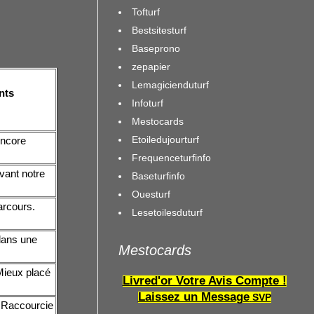
Tofturf
Bestsitesturf
Baseprono
zepapier
Lemagicienduturf
nts
Infoturf
Mestocards
Etoiledujourturf
Encore
Frequenceturfinfo
vant notre
Baseturfinfo
Ouesturf
arcours.
Lesetoilesduturf
dans une
Mestocards
 Mieux placé
Livred'or Votre Avis Compte !
Laissez un Message
SVP
. Raccourcie