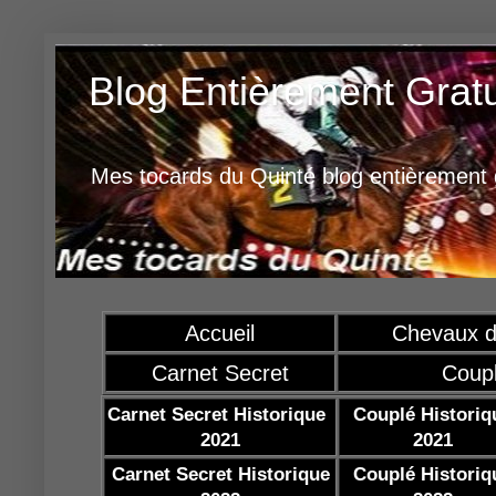
Blog Entièrement Grat
Mes tocards du Quinté blog entièrement g
Accueil
Chevaux d
Carnet Secret
Coup
Carnet Secret Historique
Couplé Historiq
2021
2021
Carnet Secret Historique
Couplé Historiq