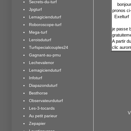
Secrets-du-turf
bonjour
Jpgturf
pronos ci
Exelturf
Lemagicienduturf
Roboroscope-turf
je passe 
Mega-turf
gratuiteme
Leroisduturf
A partir d
clic auron
Turfspecialcouples24
Gagnant-au-pmu
Lechevalenor
Lemagicienduturf
Infoturf
Diapazonduturf
Besthorse
Observateurduturf
Les-3-tocards
V
Au petit parieur
Zepapier
Lousticourses