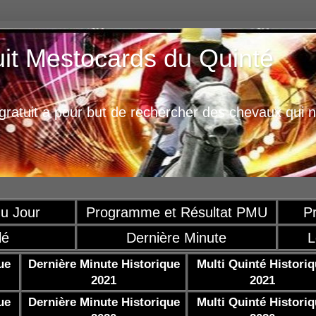
uit Mestocards du Quinté
ratuit a pour but de rechercher des chevaux qui n
u Jour
Programme et Résultat PMU
P
lé
Dernière Minute
L
ue
Dernière Minute Historique
Multi Quinté Histori
2021
2021
ue
Dernière Minute Historique
Multi Quinté Histori