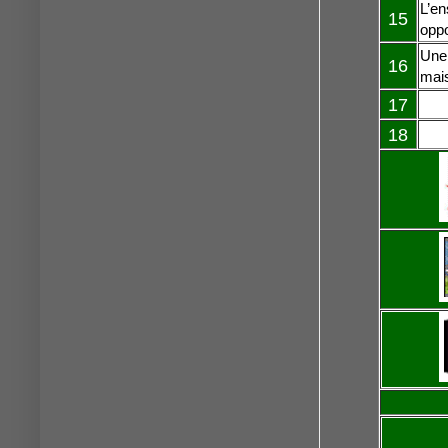
L’en
15
oppo
Une 
16
mais
17
18