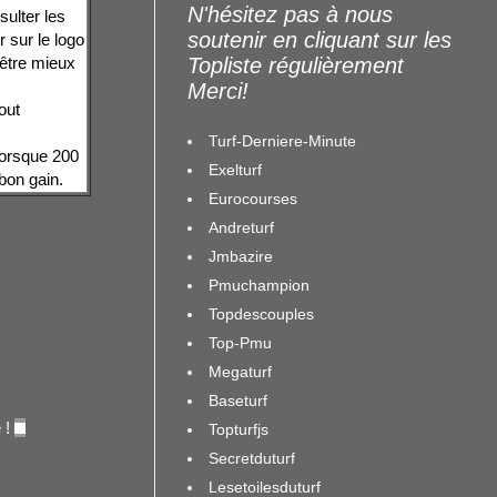
N'hésitez pas à nous
sulter les
soutenir en cliquant sur les
 sur le logo
 être mieux
Topliste régulièrement
Merci!
out
Turf-Derniere-Minute
 lorsque 200
Exelturf
t bon gain.
Eurocourses
Andreturf
Jmbazire
Pmuchampion
Topdescouples
Top-Pmu
Megaturf
Baseturf
 !
Topturfjs
Secretduturf
Lesetoilesduturf