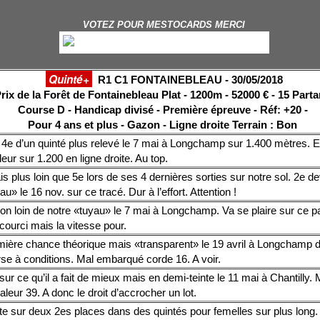
VOTEZ POUR MESTOCARDS MERCI
Quinté+
R1 C1 FONTAINEBLEAU - 30/05/2018
rix de la Forêt de Fontainebleau Plat - 1200m - 52000 € - 15 Parta
Course D - Handicap divisé - Première épreuve - Réf: +20 -
Pour 4 ans et plus - Gazon - Ligne droite Terrain : Bon
4e d’un quinté plus relevé le 7 mai à Longchamp sur 1.400 mètres. 
leur sur 1.200 en ligne droite. Au top.
s plus loin que 5e lors de ses 4 dernières sorties sur notre sol. 2e de
au» le 16 nov. sur ce tracé. Dur à l’effort. Attention !
on loin de notre «tuyau» le 7 mai à Longchamp. Va se plaire sur ce p
ourci mais la vitesse pour.
ière chance théorique mais «transparent» le 19 avril à Longchamp 
se à conditions. Mal embarqué corde 16. A voir.
sur ce qu’il a fait de mieux mais en demi-teinte le 11 mai à Chantilly.
aleur 39. A donc le droit d’accrocher un lot.
e sur deux 2es places dans des quintés pour femelles sur plus long