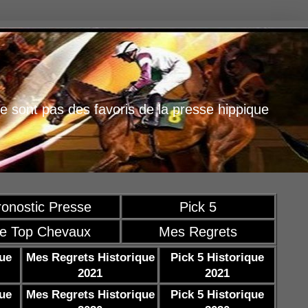
e sont pas des favoris de la presse hippique
ronostic Presse
Pick 5
e Top Chevaux
Mes Regrets
que
Mes Regrets Historique
Pick 5 Historique
2021
2021
que
Mes Regrets Historique
Pick 5 Historique