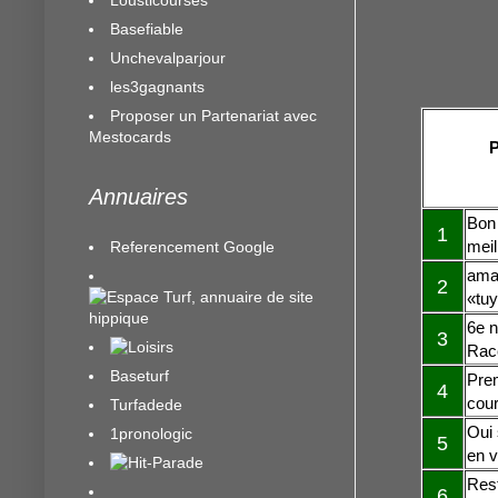
Basefiable
Unchevalparjour
les3gagnants
Proposer un Partenariat avec
Mestocards
P
Annuaires
Bon 
1
meil
Referencement Google
amai
2
«tuy
6e n
3
Racc
Baseturf
Prem
4
cour
Turfadede
Oui 
1pronologic
5
en v
Rest
6