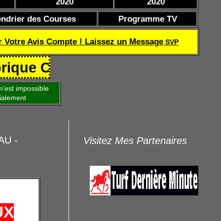
2020
2020
endrier des Courses
Programme TV
r Votre Avis Compte ! Laissez un Message
SVP
Coef de réussite TQOQD 24 282.77
'est impossible
ialement
AU -
Visitez Mes Partenaires
UX