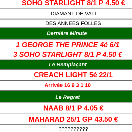
SOHO STARLIGHT 8/1 P 4.50 €
DIAMANT DE VATI
DES ANNEES FOLLES
Dernière Minute
1 GEORGE THE PRINCE 4é 6/1
3 SOHO STARLIGHT 8/1 P 4.50 €
Le Remplaçant
CREACH LIGHT 5é 22/1
Arrivée 16 9 3 1 10
Le Regret
NAAB 8/1 P 4.05 €
MAHARAD 25/1 GP 43.50 €
??????????