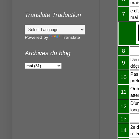
mais
e d’
7
Translate Traduction
mai 
Powered by
Translate
8
Archives du blog
Deux
9
déçu
Pas 
10
préf
Oubl
11
atte
D’un
12
long
13
2e d
14
réfé