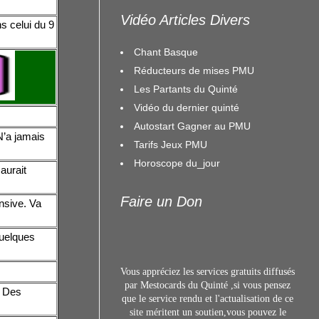
Vidéo Articles Divers
s celui du 9
Chant Basque
Réducteurs de mises PMU
Les Partants du Quinté
Vidéo du dernier quinté
Autostart Gagner au PMU
N’a jamais
Tarifs Jeux PMU
Horoscope du_jour
aurait
Faire un Don
nsive. Va
quelques
Vous appréciez les services gratuits diffusés
par Mestocards du Quinté ,si vous pensez
. Des
que le service rendu et l'actualisation de ce
site méritent un s
outien,vous pouvez le