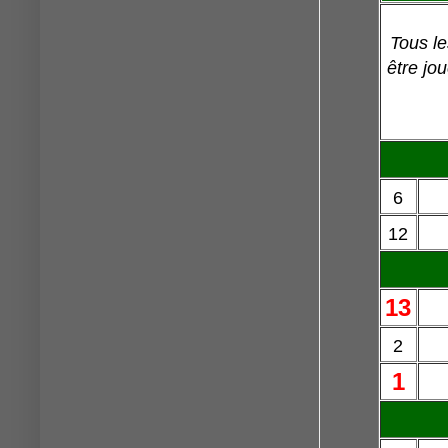
Tous le
être jo
6
12
13
2
1