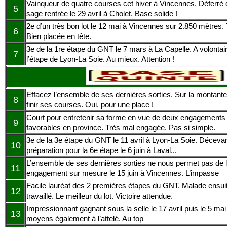
Vainqueur de quatre courses cet hiver à Vincennes. Déferré
5
sage rentrée le 29 avril à Cholet. Base solide !
2e d’un très bon lot le 12 mai à Vincennes sur 2.850 mètres. 
6
Bien placée en tête.
3e de la 1re étape du GNT le 7 mars à La Capelle. A volontai
7
l’étape de Lyon-La Soie. Au mieux. Attention !
Effacez l’ensemble de ses dernières sorties. Sur la montante l
8
finir ses courses. Oui, pour une place !
Court pour entretenir sa forme en vue de deux engagements
9
favorables en province. Très mal engagée. Pas si simple.
3e de la 3e étape du GNT le 11 avril à Lyon-La Soie. Déceva
10
préparation pour la 6e étape le 6 juin à Laval...
L’ensemble de ses dernières sorties ne nous permet pas de le
11
engagement sur mesure le 15 juin à Vincennes. L’impasse
Facile lauréat des 2 premières étapes du GNT. Malade ensuit
12
travaillé. Le meilleur du lot. Victoire attendue.
Impressionnant gagnant sous la selle le 17 avril puis le 5 m
13
moyens également à l’attelé. Au top