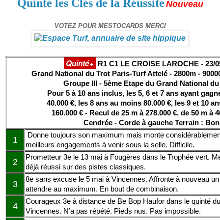
Quinté les Clés de la Réussite
Nouveau
VOTEZ POUR MESTOCARDS MERCI
Quinté+
R1 C1 LE CROISE LAROCHE - 23/0
Grand National du Trot Paris-Turf Attelé - 2800m - 90000
Groupe III - 5ème Etape du Grand National du
Pour 5 à 10 ans inclus, les 5, 6 et 7 ans ayant ga
40.000 €, les 8 ans au moins 80.000 €, les 9 et 10 
160.000 € - Recul de 25 m à 278.000 €, de 50 m à 4
Cendrée - Corde à gauche Terrain : Bo
Donne toujours son maximum mais monte considérablement
1
meilleurs engagements à venir sous la selle. Difficile.
Prometteur 3e le 13 mai à Fougères dans le Trophée vert. Mei
2
déjà réussi sur des pistes classiques.
8e sans excuse le 5 mai à Vincennes. Affronte à nouveau un l
3
attendre au maximum. En bout de combinaison.
Courageux 3e à distance de Be Bop Haufor dans le quinté du 
4
Vincennes. N’a pas répété. Pieds nus. Pas impossible.