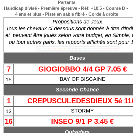
Partants
Handicap divisé - Première épreuve - Réf: +18,5 - Course D -
4 ans et plus - Piste en sable fibré - Corde à droite
Propositions de Jeux
Tous les chevaux ci-dessous sont donnés à titre d'indi
et peuvent être joués selon votre budget, en Simple, 
ou tout autres paris, les rapports affichés sont pour 
Bases
7
GIOGIOBBO 4/4 GP 7.05 €
BAY OF BISCAINE
15
Seconde Chance
1
CREPUSCULEDESDIEUX 5é 11
STORMY
12
16
INSEO 9/1 P 3.45 €
Outsiders