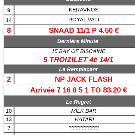
KERAVNOS
9
ROYAL VATI
14
8
SNAAD 11/1 P 4.50 €
Dernière Minute
15 BAY OF BISCAINE
5 TROIZILET 4é 14/1
Le Remplaçant
2
NP JACK FLASH
Arrivée 7 16 8 5 1 TO 83.20 €
Le Regret
10
MILK BAR
13
HATARI
?
??????????