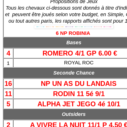
Propositions de Jeux
Tous les chevaux ci-dessous sont donnés à titre d'indi
et peuvent être joués selon votre budget, en Simple, 
ou tout autres paris, les rapports affichés sont pour 
6 NP ROBINIA
Bases
4
ROMERO 4/1 GP 6.00 €
ROYAL ROC
1
Seconde Chance
16
NP UN AS DU LANDAIS
11
RODIN 11 5é 9/1
5
ALPHA JET JEGO 4é 10/1
Outsiders
2
A VIVRE LA NUIT 11/1 P 4.50 