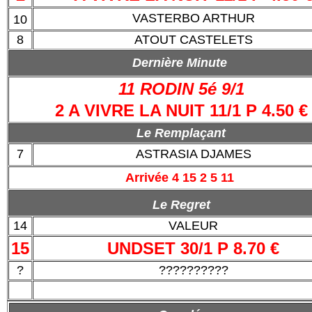
VASTERBO ARTHUR
10
8
ATOUT CASTELETS
Dernière Minute
11 RODIN 5é 9/1
2 A VIVRE LA NUIT 11/1 P 4.50 €
Le Remplaçant
7
ASTRASIA DJAMES
Arrivée 4 15 2 5 11
Le Regret
14
VALEUR
15
UNDSET 30/1 P 8.70 €
?
??????????