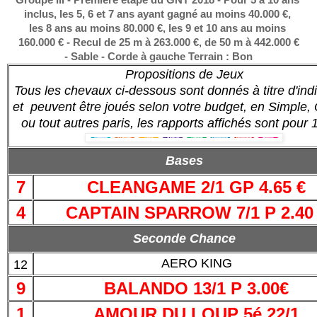
inclus, les 5, 6 et 7 ans ayant gagné au moins 40.000 €,
les 8 ans au moins 80.000 €, les 9 et 10 ans au moins
160.000 € - Recul de 25 m à 263.000 €, de 50 m à 442.000 €
- Sable - Corde à gauche Terrain : Bon
Propositions de Jeux
Tous les chevaux ci-dessous sont donnés à titre d'indi
et peuvent être joués selon votre budget, en Simple, 
ou tout autres paris, les rapports affichés sont pour 
Bases
7
CLEANGAME 2/1 GP 4.65 €
4
CAPTAIN SPARROW 7/1 P 2.40
Seconde Chance
AERO KING
12
9
BALANDO 13/1 P 3.00€
1
AMOUR DU LOUP 5é 22/1