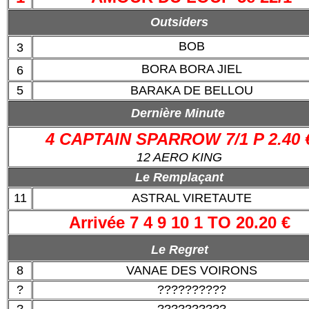
Outsiders
BOB
3
BORA BORA JIEL
6
5
BARAKA DE BELLOU
Dernière Minute
4 CAPTAIN SPARROW 7/1 P 2.40 
12 AERO KING
Le Remplaçant
11
ASTRAL VIRETAUTE
Arrivée 7 4 9 10 1 TO 20.20 €
Le Regret
8
VANAE DES VOIRONS
?
??????????
?
??????????