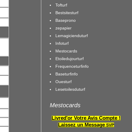
Tofturf
Bestsitesturf
Baseprono
zepapier
Lemagicienduturf
Infoturf
Mestocards
Etoiledujourturf
Frequenceturfinfo
Baseturfinfo
Ouesturf
Lesetoilesduturf
Mestocards
Livred'or Votre Avis Compte !
Laissez un Message
SVP