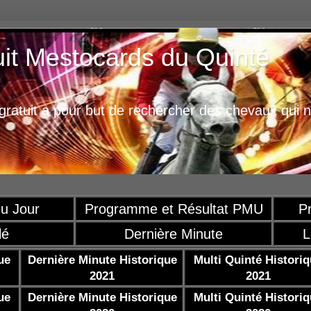
uit Mestocards du Quinté
ratuit a pour but de rechercher des chevaux qui n
u Jour
Programme et Résultat PMU
P
lé
Dernière Minute
L
ue
Dernière Minute Historique
Multi Quinté Histori
2021
2021
ue
Dernière Minute Historique
Multi Quinté Histori