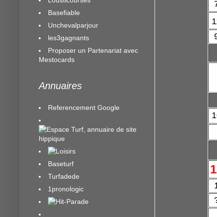
Basefiable
1
Unchevalparjour
les3gagnants
Proposer un Partenariat avec
Mestocards
Annuaires
Referencement Google
1
Baseturf
1
Turfadede
1pronologic