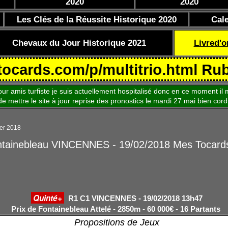
2020
2020
Les Clés de la Réussite Historique 2020
Cal
Chevaux du Jour Historique 2021
Livred'o
ds.com/p/multitrio.html Rubrique
is turfiste je suis actuellement hospitalisé donc en ce moment il m
le site à jour reprise des pronostics le mardi 27 mai bien cord
ier 2018
ntainebleau VINCENNES - 19/02/2018 Mes Tocard
Quinté+
R1 C1 VINCENNES - 19/02/2018 13h47
Prix de Fontainebleau Attelé - 2850m - 60 000€ - 16 Partants
Propositions de Jeux