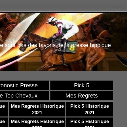
e sont pas des favoris de la presse hippique
ronostic Presse
Pick 5
e Top Chevaux
Mes Regrets
que
Mes Regrets Historique
Pick 5 Historique
2021
2021
que
Mes Regrets Historique
Pick 5 Historique