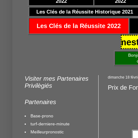
2022
2022
Les Clés de la Réussite Historique 2021
Les Clés de la Réussite 2022
 25/10/2021 https://www.mestocar
Bonjour am
de mettre 
Visiter mes Partenaires
dimanche 18 févr
Privilègiés
Prix de Fo
Partenaires
Base-prono
turf-derniere-minute
Meilleurpronostic