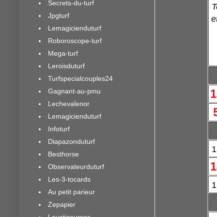
Secrets-du-turf
T
Jpgturf
e
Lemagicienduturf
Roboroscope-turf
Mega-turf
Leroisduturf
Turfspecialcouples24
Gagnant-au-pmu
1
Lechevalenor
Lemagicienduturf
Infoturf
Diapazonduturf
1
Besthorse
1
Observateurduturf
Les-3-tocards
1
Au petit parieur
Zepapier
Lousticourses