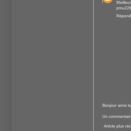
Meilleur
pmu226
Répond
Bonjour amis tu
Un commentaire f
Article plus ré