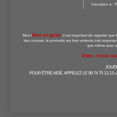
Inscription à :
P
Mise en garde
Mes t
: il est important de rappeler que
des courses, le pronostic est bien entendu très important
que même avec un 
Donc, restez ma
JOUE
POUR ÊTRE AIDÉ, APPELEZ LE 09 74 75 13 13
(A