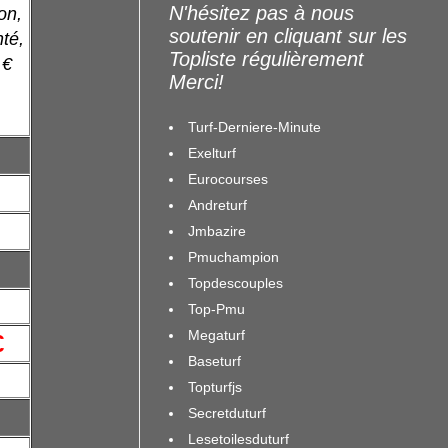
N'hésitez pas à nous
on,
soutenir en cliquant sur les
té,
Topliste régulièrement
 €
Merci!
Turf-Derniere-Minute
Exelturf
Eurocourses
Andreturf
Jmbazire
Pmuchampion
Topdescouples
Top-Pmu
Megaturf
€
Baseturf
Topturfjs
Secretduturf
Lesetoilesduturf