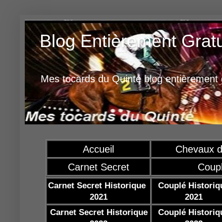
Blog Entièrement Grat
Mes tocards du Quinté blog entièrement g
Accueil
Chevaux d
Carnet Secret
Coup
Carnet Secret Historique
Couplé Historiq
2021
2021
Carnet Secret Historique
Couplé Historiq