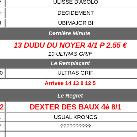
ULISSE D'ASOLO
7
DECIDEMENT
1
9
UBIMAJOR BI
Dernière Minute
13 DUDU DU NOYER 4/1 P 2.55 €
10 ULTRAS GRIF
Le Remplaçant
0
ULTRAS GRIF
Arrivée 14 13 8 12 5
Le Regret
2
DEXTER DES BAUX 4é 8/1
1
USUAL KRONOS
?
??????????