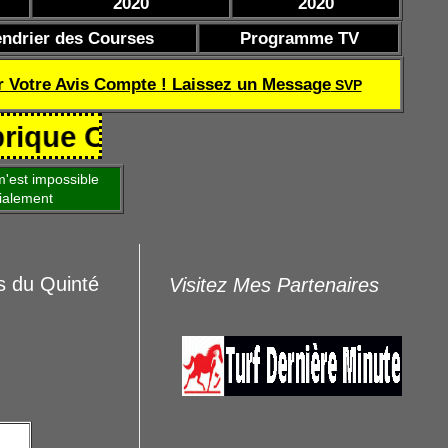
2020
2020
endrier des Courses
Programme TV
r Votre Avis Compte ! Laissez un Message
SVP
 Coef de réussite TQOQD 24 282.
'est impossible
ialement
s du Quinté
Visitez Mes Partenaires