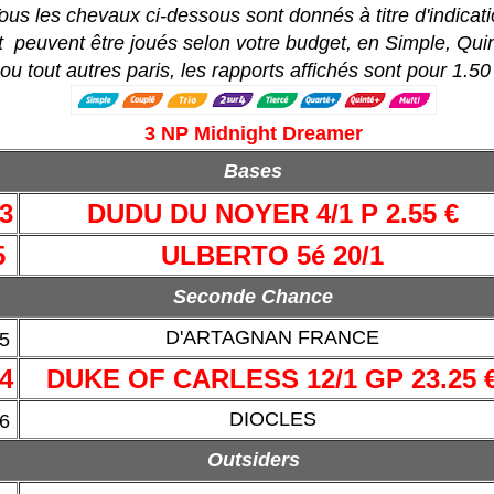
ous les chevaux ci-dessous sont donnés à titre d'indicati
t peuvent être joués selon votre budget, en Simple, Quin
ou tout autres paris, les rapports affichés sont pour 1.50
3 NP Midnight Dreamer
Bases
3
DUDU DU NOYER 4/1 P 2.55 €
5
ULBERTO 5é 20/1
Seconde Chance
D'ARTAGNAN FRANCE
5
4
DUKE OF CARLESS 12/1 GP 23.25 
DIOCLES
6
Outsiders