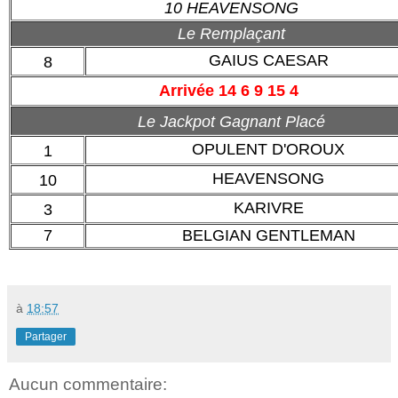
10 HEAVENSONG
Le Remplaçant
GAIUS CAESAR
8
Arrivée 14 6 9 15 4
Le Jackpot Gagnant Placé
OPULENT D'OROUX
1
HEAVENSONG
10
KARIVRE
3
7
BELGIAN GENTLEMAN
à
18:57
Partager
Aucun commentaire: