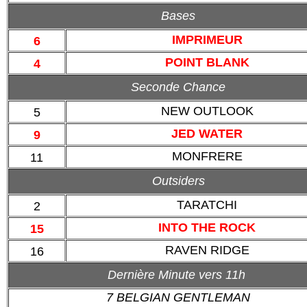
Bases
IMPRIMEUR
6
POINT BLANK
4
Seconde Chance
NEW OUTLOOK
5
JED WATER
9
MONFRERE
11
Outsiders
TARATCHI
2
INTO THE ROCK
15
RAVEN RIDGE
16
Dernière Minute vers 11h
7 BELGIAN GENTLEMAN