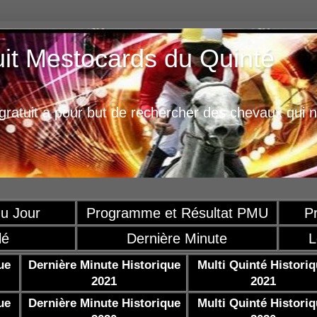
uit Mestocards du Quinté
ratuit a pour but de rechercher des chevaux qui n
u Jour
Programme et Résultat PMU
P
lé
Dernière Minute
L
ue
Dernière Minute Historique
Multi Quinté Histori
2021
2021
ue
Dernière Minute Historique
Multi Quinté Histori