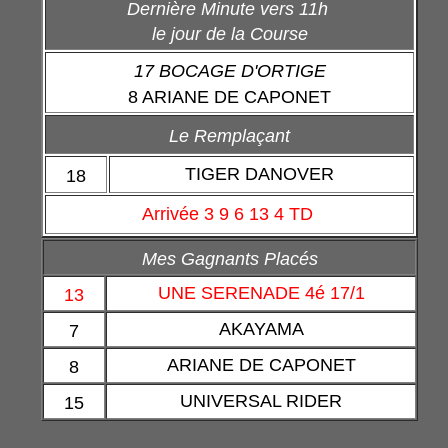
Dernière Minute vers 11h
le jour de la Course
17 BOCAGE D'ORTIGE
8 ARIANE DE CAPONET
Le Remplaçant
TIGER DANOVER
18
Arrivée 3 9 6 13 4 TD
Mes Gagnants Placés
UNE SERENADE 4é 17/1
13
AKAYAMA
7
ARIANE DE CAPONET
8
UNIVERSAL RIDER
15