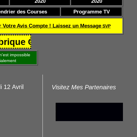
2020
2020
endrier des Courses
Programme TV
r Votre Avis Compte ! Laissez un Message
SVP
e Coef de réussite TQOQD 24 282.
'est impossible
ialement
 12 Avril
Visitez Mes Partenaires