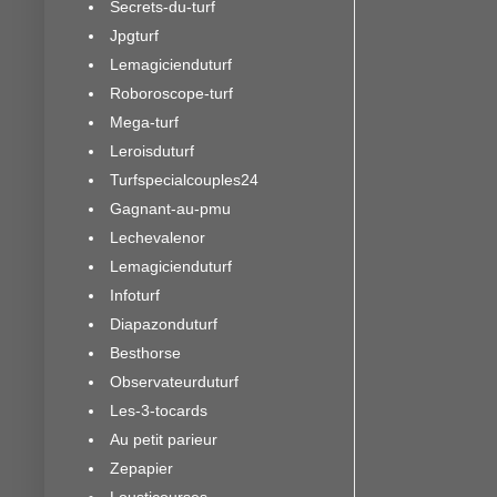
Secrets-du-turf
Jpgturf
Lemagicienduturf
Roboroscope-turf
Mega-turf
Leroisduturf
Turfspecialcouples24
Gagnant-au-pmu
Lechevalenor
Lemagicienduturf
Infoturf
Diapazonduturf
Besthorse
Observateurduturf
Les-3-tocards
Au petit parieur
Zepapier
Lousticourses