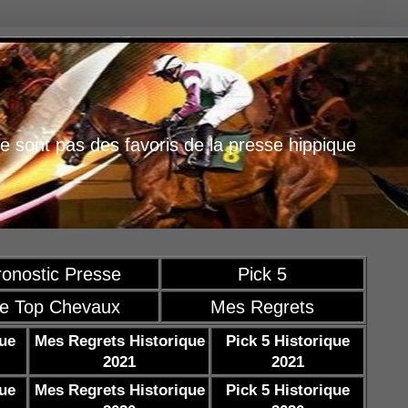
e sont pas des favoris de la presse hippique
ronostic Presse
Pick 5
e Top Chevaux
Mes Regrets
que
Mes Regrets Historique
Pick 5 Historique
2021
2021
que
Mes Regrets Historique
Pick 5 Historique