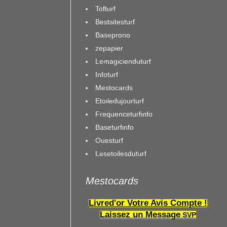
Tofturf
Bestsitesturf
Baseprono
zepapier
Lemagicienduturf
Infoturf
Mestocards
Etoiledujourturf
Frequenceturfinfo
Baseturfinfo
Ouesturf
Lesetoilesduturf
Mestocards
Livred'or Votre Avis Compte !
Laissez un Message
SVP