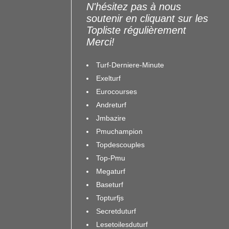
N'hésitez pas à nous
soutenir en cliquant sur les
Topliste régulièrement
Merci!
Turf-Derniere-Minute
Exelturf
Eurocourses
Andreturf
Jmbazire
Pmuchampion
Topdescouples
Top-Pmu
Megaturf
Baseturf
Topturfjs
Secretduturf
Lesetoilesduturf