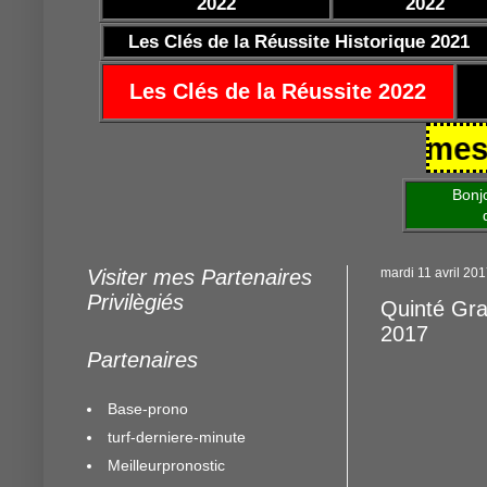
2022
2022
Les Clés de la Réussite Historique 2021
Les Clés de la Réussite 2022
 25/10/2021 https://www.mestocar
Bonjour am
de mettre 
Visiter mes Partenaires
mardi 11 avril 20
Privilègiés
Quinté Gran
2017
Partenaires
Base-prono
turf-derniere-minute
Meilleurpronostic