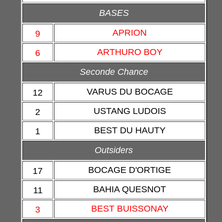
BASES
APRION
9
ARTHURO BOY
6
Seconde Chance
VARUS DU BOCAGE
12
USTANG LUDOIS
2
BEST DU HAUTY
1
Outsiders
BOCAGE D'ORTIGE
17
BAHIA QUESNOT
11
BEST BUISSONAY
3