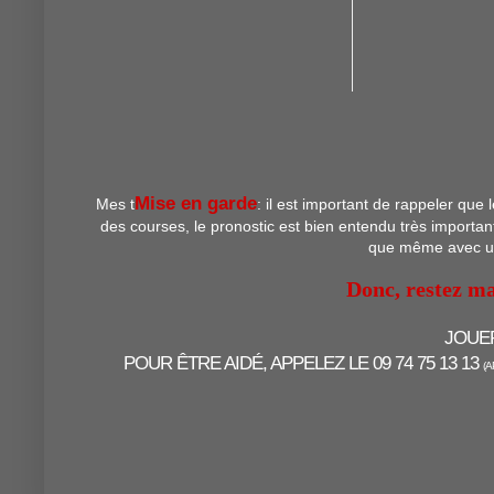
Mise en garde
Mes t
: il est important de rappeler que
des courses, le pronostic est bien entendu très important
que même avec un 
Donc, restez ma
JOUE
POUR ÊTRE AIDÉ, APPELEZ LE 09 74 75 13 13
(A