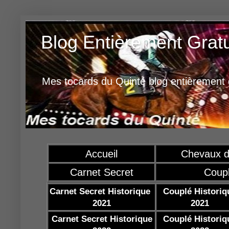
Blog Entièrement Grat
Mes tocards du Quinté blog entièrement g
Accueil
Chevaux d
Carnet Secret
Coup
Carnet Secret Historique
Couplé Historiq
2021
2021
Carnet Secret Historique
Couplé Historiq